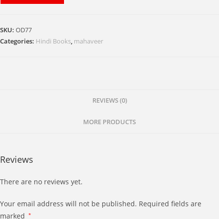
Vani:
Volume1
and
SKU:
OD77
2
Categories:
Hindi Books
,
mahaveer
Complete
set
(Hindi)
quantity
REVIEWS (0)
MORE PRODUCTS
Reviews
There are no reviews yet.
Your email address will not be published.
Required fields are
marked
*