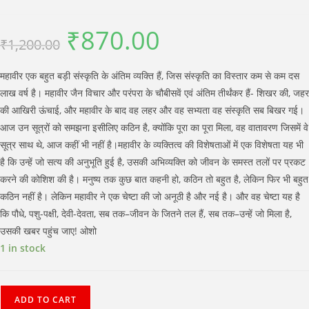
₹
870.00
Original
Current
₹
1,200.00
price
price
was:
is:
₹1,200.00.
₹870.00.
महावीर एक बहुत बड़ी संस्‍कृति के अंतिम व्‍यक्ति हैं, जिस संस्‍कृति का विस्‍तार कम से कम दस
लाख वर्ष है। महावीर जैन विचार और परंपरा के चौ‍बीसवें एवं अंतिम तीर्थंकर हैं- शिखर की, जहर
की आखिरी ऊंचाई, और महावीर के बाद वह लहर और वह सभ्‍यता वह संस्‍कृति सब बिखर गई।
आज उन सूत्रों को समझना इसीलिए कठिन है, क्‍योंकि पूरा का पूरा मिला, वह वातावरण जिसमें वे
सूत्र साथ थे, आज कहीं भी नहीं है।महावीर के व्यक्तित्व की विशेषताओं में एक विशेषता यह भी
है कि उन्हें जो सत्य की अनुभूति हुई है, उसकी अभिव्यक्ति को जीवन के समस्त तलों पर प्रकट
करने की कोशिश की है। मनुष्य तक कुछ बात कहनी हो, कठिन तो बहुत है, लेकिन फिर भी बहुत
कठिन नहीं है। लेकिन महावीर ने एक चेष्टा की जो अनूठी है और नई है। और वह चेष्टा यह है
कि पौधे, पशु-पक्षी, देवी-देवता, सब तक–जीवन के जितने तल हैं, सब तक–उन्हें जो मिला है,
उसकी खबर पहुंच जाए! ओशो
1 in stock
Mahaveer
ADD TO CART