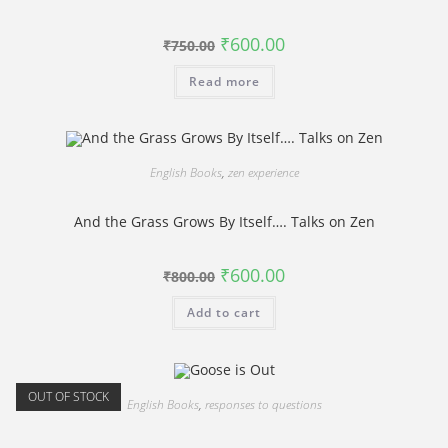
Original
Current
₹
600.00
₹
750.00
price
price
was:
is:
Read more
₹750.00.
₹600.00.
English Books
,
zen experience
And the Grass Grows By Itself…. Talks on Zen
Original
Current
₹
600.00
₹
800.00
price
price
was:
is:
Add to cart
₹800.00.
₹600.00.
OUT OF STOCK
English Books
,
responses to questions