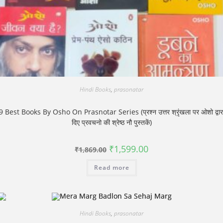
Hindi Books
,
prasonatar
9 Best Books By Osho On Prasnotar Series (प्रश्न उत्तर श्रृंखला पर ओशो द्वार
दिए प्रवचनो की श्रेष्ठ नौ पुस्‍तकें)
Original
Current
₹
1,599.00
₹
1,869.00
price
price
was:
is:
Read more
₹1,869.00.
₹1,599.00.
Hindi Books
,
prasonatar