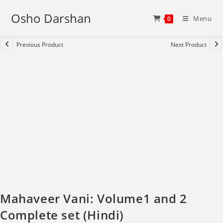
Skip
Osho Darshan
to
Menu
0
content
Previous Product
Next Product
Mahaveer Vani: Volume1 and 2
Complete set (Hindi)