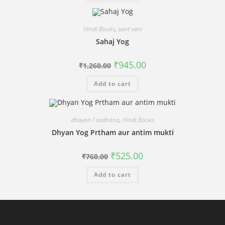
Hindi Books
,
sant vani
Sahaj Yog
Original
Current
₹
945.00
₹
1,260.00
price
price
was:
is:
Add to cart
₹1,260.00.
₹945.00.
dhayan / sadhana
,
Hindi Books
Dhyan Yog Prtham aur antim mukti
Original
Current
₹
525.00
₹
760.00
price
price
was:
is:
Add to cart
₹760.00.
₹525.00.