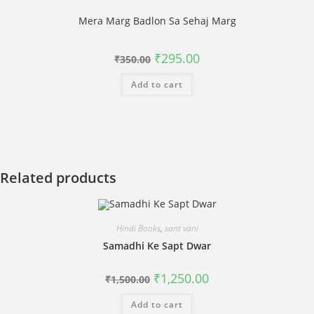
Mera Marg Badlon Sa Sehaj Marg
Original
Current
₹
295.00
₹
350.00
price
price
was:
is:
Add to cart
₹350.00.
₹295.00.
Related products
Hindi Books
,
sant vani
Samadhi Ke Sapt Dwar
Original
Current
₹
1,250.00
₹
1,500.00
price
price
was:
is:
Add to cart
₹1,500.00.
₹1,250.00.