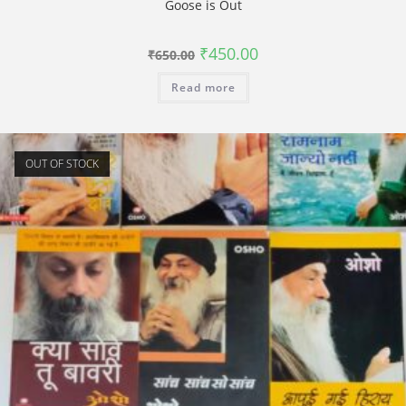
Goose is Out
Original
Current
₹
450.00
₹
650.00
price
price
was:
is:
Read more
₹650.00.
₹450.00.
OUT OF STOCK