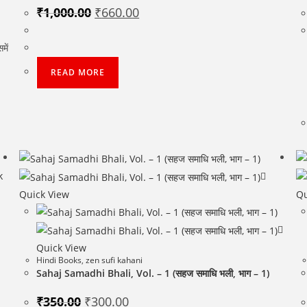
Original
Current
₹
1,000.00
₹
660.00
price
price
was:
is:
₹1,000.00.
₹660.00.
में
READ MORE
k
Quick View
Qu
Quick View
Hindi Books
,
zen sufi kahani
Sahaj Samadhi Bhali, Vol. – 1 (सहज समाधि भली, भाग – 1)
Original
Current
₹
350.00
₹
300.00