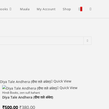
Toggle
Books
Maala
My Account
Shop
0
website
search
Quick View
Quick View
Hindi Books
,
zen sufi kahani
Diya Tale Andhera (दीया तले अंधेरा)
Original
Current
₹
500.00
₹
380.00