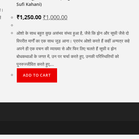
Sufi Kahani)
ते।
Original
Current
₹
1,250.00
₹
1,000.00
ं
price
price
was:
is:
₹1,250.00.
₹1,000.00.
ओशो के साथ बहुत कुछ असंभव संभव हुआ है, जैसे कि झेन और सूफी जैसे दो
विपरीत मार्गों का एक साथ जुड़ आना। प्रारंभ ओशो करते हैं कहीं अन्यत्र कहे
अपने ही एक वचन की व्याख्या से और फिर लिए चलते हैं सूफी व झेन
बोधकथाओं के जगत में, उन पर चर्चा करते हुए, उनकी परिस्थितियों को
पुनरुज्जीवित करते हुए,…
ADD TO CART