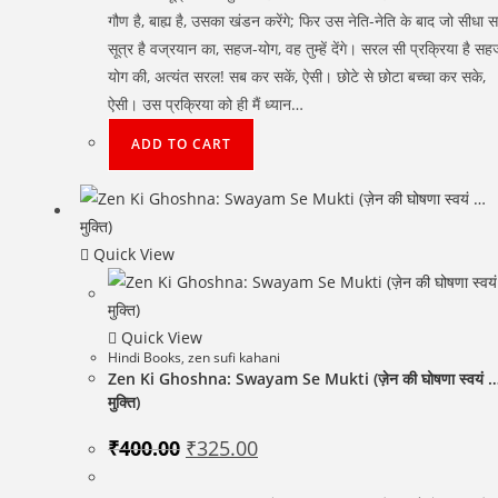
गौण है, बाह्य है, उसका खंडन करेंगे; फिर उस नेति-नेति के बाद जो सीधा स
सूत्र है वज्रयान का, सहज-योग, वह तुम्हें देंगे। सरल सी प्रक्रिया है सह
योग की, अत्यंत सरल! सब कर सकें, ऐसी। छोटे से छोटा बच्चा कर सके,
ऐसी। उस प्रक्रिया को ही मैं ध्यान…
ADD TO CART
Quick View
Quick View
Hindi Books
,
zen sufi kahani
Zen Ki Ghoshna: Swayam Se Mukti (ज़ेन की घोषणा स्वयं 
मुक्ति)
Original
Current
₹
400.00
₹
325.00
price
price
was:
is:
₹400.00.
₹325.00.