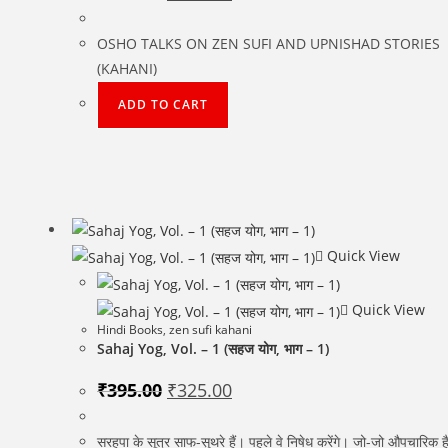
price
price
was:
is:
₹750.00.
₹600.00.
OSHO TALKS ON ZEN SUFI AND UPNISHAD STORIES
(KAHANI)
ADD TO CART
Quick View
Quick View
Hindi Books
,
zen sufi kahani
Sahaj Yog, Vol. – 1 (सहज योग, भाग – 1)
Original
Current
₹
395.00
₹
325.00
price
price
was:
is:
₹395.00.
₹325.00.
सरहपा के सूत्र साफ-सुथरे हैं। पहले वे निषेध करेंगे। जो-जो औपचारिक है