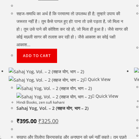
price
price
was:
is:
₹350.00.
₹300.00.
सहज-समाधि का अर्थ है कि परमात्मा तो उपलब्ध ही है; तुम्हारे उपाय की
जरूरत नहीं है। तुम कैसे पागल हुए हो! पाना तो उसे पड़ता है, जो मिला न
हो। तुम उसे पाने की कोशिश कर रहे हो, जो मिला ही हुआ है। जैसे सागर की
कोई मछली सागर की तलाश कर रही हो। जैसे आकाश का कोई पक्षी
आकाश…
ADD TO CART
Quick View
Vi
Quick View
Hindi Books
,
zen sufi kahani
Sahaj Yog, Vol. – 2 (सहज योग, भाग – 2)
Original
Current
₹
395.00
₹
325.00
price
price
was:
is:
₹395.00.
₹325.00.
,
सरहपा और तिलोपा क्रियाकांड और अनुष्ठान को धर्म नहीं कहते। तुम पूछते