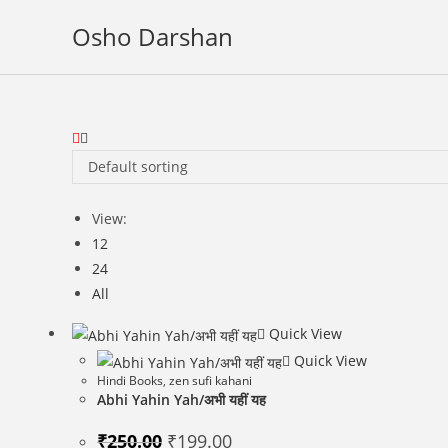
Skip
Osho Darshan
to
content
Default sorting
View:
12
24
All
Quick View
Quick View
Hindi Books
,
zen sufi kahani
Abhi Yahin Yah/अभी यहीं यह
Original
Current
₹
250.00
₹
199.00