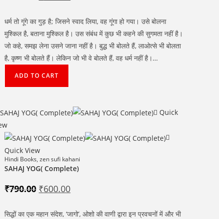
price
price
was:
is:
₹350.00.
₹300.00.
धर्म तो गूंगे का गुड़ है; जिसने स्वाद लिया, वह गूंगा हो गया। उसे बोलना
मुश्किल है, बताना मुश्किल है। उस संबंध में कुछ भी कहने की सुगमता नहीं है।
जो कहे, समझ लेना उसने जाना नहीं है। बुद्ध भी बोलते हैं, लाओत्से भी बोलता
है, कृष्ण भी बोलते हैं। लेकिन जो भी वे बोलते हैं, वह धर्म नहीं है।…
ADD TO CART
Quick
ew
Quick View
Hindi Books
,
zen sufi kahani
SAHAJ YOG( Complete)
Original
Current
₹
790.00
₹
600.00
price
price
was:
is:
₹790.00.
₹600.00.
सिद्धों का एक महान संदेश, ‘जागो’, ओशो की वाणी द्वारा इन प्रवचनों में और भी