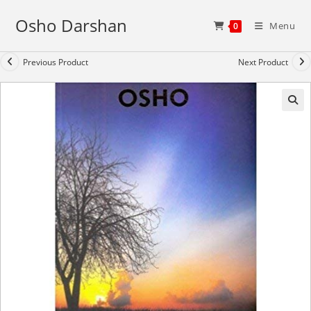
Skip
Osho Darshan
to
Menu
0
content
Previous Product
Next Product