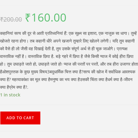
₹
160.00
Original
Current
₹
200.00
price
price
was:
is:
₹200.00.
₹160.00.
कहानियां सत्य की दूर से आती प्रतिध्वनियां हैं: एक सूक्ष्म सा इशारा, एक नाजुक सा धागा। तुम्हें
खोजते रहना होगा। तब कहानी धीरे अपने खजाने तुम्हारे लिए खोलने लगेगी। यदि तुम कहानी
को वैसे ही लो जैसी वह दिखाई देती है, तुम उसके संपूर्ण अर्थ से ही चूक जाओगे। प्रत्यक्ष
वास्तविक नहीं है। वास्तविक छिपा है. बड़े गहरे में छिपा है जैसे किसी प्याज में कोई हीरा छिपा
हो। तुम उघाड़ते जाते हो, उघाड़ते जाते होः प्याज की परतों पर परतें, और तब हीरा उजागर होता
हैओशपुस्तक के कुछ मुख्य विषय3बदुधार्मिक चित्त क्या है?सत्य की खोज में सर्वाधिक आवश्यक
क्या है? महत्वाकांक्षा का मूल क्या हैमनुष्य का भय क्या हैउसकी चिंता क्या हैधर्म क्या है-जीवन
क्या हैप्रेम क्या है?.
1 in stock
Mitti
ADD TO CART
Ke
Diye
(मिट्टी