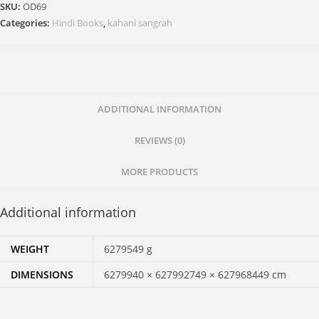
SKU:
OD69
के
Categories:
Hindi Books
,
kahani sangrah
दीये)
quantity
ADDITIONAL INFORMATION
REVIEWS (0)
MORE PRODUCTS
Additional information
WEIGHT
6279549 g
DIMENSIONS
6279940 × 627992749 × 627968449 cm