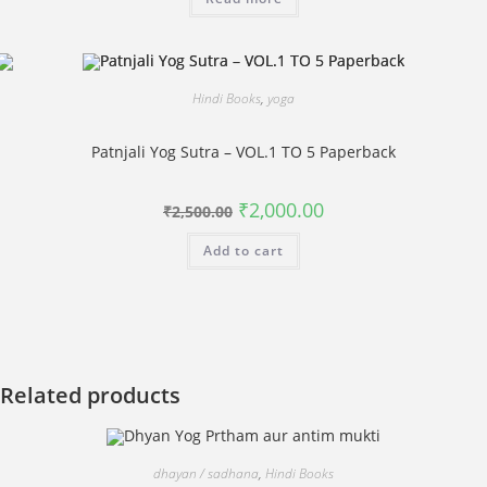
Hindi Books
,
yoga
Patnjali Yog Sutra – VOL.1 TO 5 Paperback
Original
Current
₹
2,000.00
₹
2,500.00
price
price
was:
is:
Add to cart
₹2,500.00.
₹2,000.00.
Related products
dhayan / sadhana
,
Hindi Books