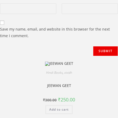
Save my name, email, and website in this browser for the next
time I comment.
Hindi Books
,
vividh
JEEWAN GEET
Original
Current
₹
250.00
₹
300.00
price
price
was:
is:
Add to cart
₹300.00.
₹250.00.