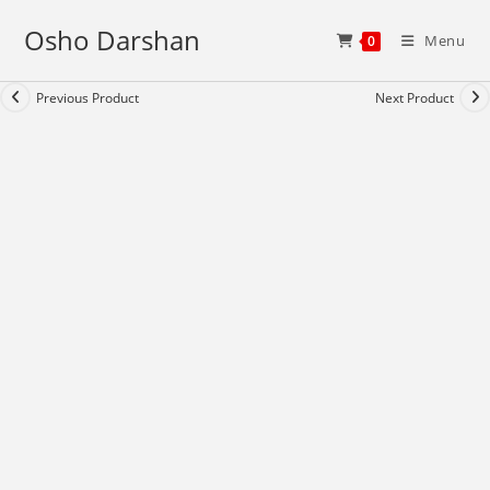
Skip
Osho Darshan
to
Menu
0
content
Previous Product
Next Product