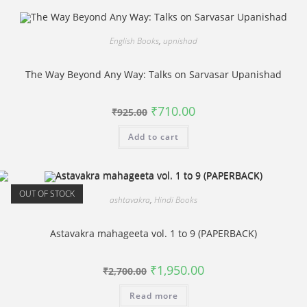
English Books
,
upnishad
The Way Beyond Any Way: Talks on Sarvasar Upanishad
Original
Current
₹
710.00
₹
925.00
price
price
was:
is:
Add to cart
₹925.00.
₹710.00.
OUT OF STOCK
ashtavakra
,
Hindi Books
Astavakra mahageeta vol. 1 to 9 (PAPERBACK)
Original
Current
₹
1,950.00
₹
2,700.00
price
price
was:
is:
Read more
₹2,700.00.
₹1,950.00.