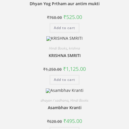
Dhyan Yog Prtham aur antim mukti
Original
Current
₹
525.00
₹
760.00
price
price
was:
is:
Add to cart
₹760.00.
₹525.00.
Hindi Books
,
krishna
KRISHNA SMRITI
Original
Current
₹
1,125.00
₹
1,250.00
price
price
was:
is:
Add to cart
₹1,250.00.
₹1,125.00.
dhayan / sadhana
,
Hindi Books
Asambhav Kranti
Original
Current
₹
495.00
₹
620.00
price
price
was:
is: