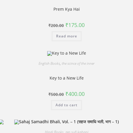
Prem Kya Hai
Original
Current
₹
175.00
₹
200.00
price
price
was:
is:
Read more
₹200.00.
₹175.00.
English Books
,
the scince of the inner
Key to a New Life
Original
Current
₹
400.00
₹
500.00
price
price
was:
is:
Add to cart
₹500.00.
₹400.00.
Hindi Books
,
zen sufi kahani