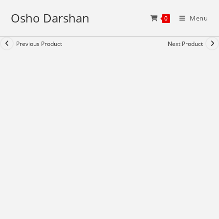
Skip
Osho Darshan
to
Menu
0
content
Previous Product
Next Product