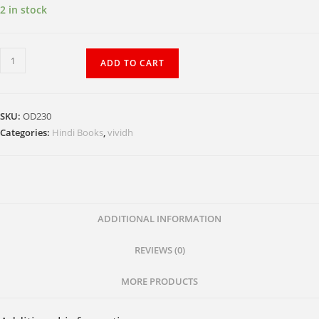
2 in stock
Gahre
ADD TO CART
Pani
Paith
quantity
SKU:
OD230
Categories:
Hindi Books
,
vividh
ADDITIONAL INFORMATION
REVIEWS (0)
MORE PRODUCTS