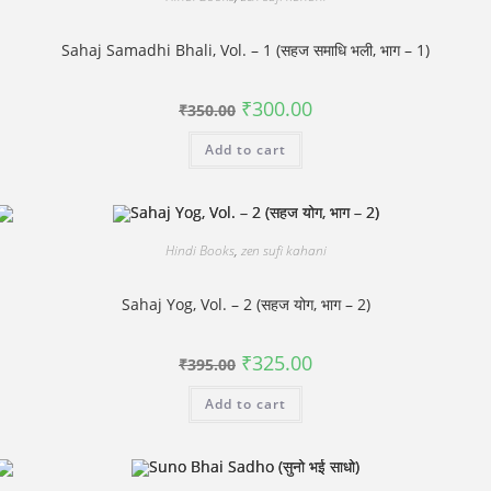
Sahaj Samadhi Bhali, Vol. – 1 (सहज समाधि भली, भाग – 1)
Original
Current
₹
300.00
₹
350.00
price
price
was:
is:
Add to cart
₹350.00.
₹300.00.
Hindi Books
,
zen sufi kahani
Sahaj Yog, Vol. – 2 (सहज योग, भाग – 2)
Original
Current
₹
325.00
₹
395.00
price
price
was:
is:
Add to cart
₹395.00.
₹325.00.