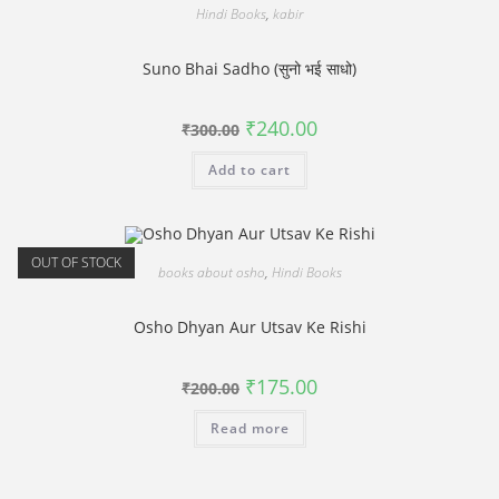
Hindi Books
,
kabir
Suno Bhai Sadho (सुनो भई साधो)
Original
Current
₹
240.00
₹
300.00
price
price
was:
is:
Add to cart
₹300.00.
₹240.00.
OUT OF STOCK
books about osho
,
Hindi Books
Osho Dhyan Aur Utsav Ke Rishi
Original
Current
₹
175.00
₹
200.00
price
price
was:
is:
Read more
₹200.00.
₹175.00.