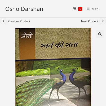
Skip
Osho Darshan
to
Menu
0
content
Previous Product
Next Product