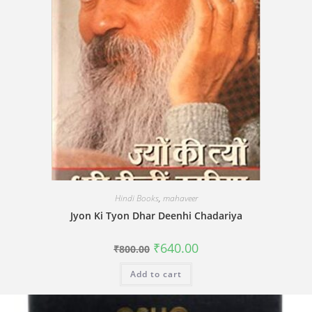
Hindi Books
,
mahaveer
Jyon Ki Tyon Dhar Deenhi Chadariya
Original
Current
₹
640.00
₹
800.00
price
price
was:
is:
Add to cart
₹800.00.
₹640.00.