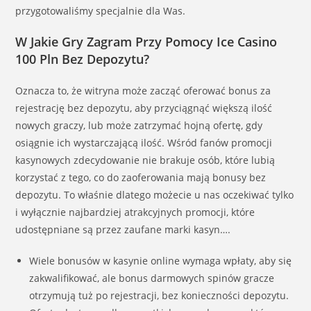
przygotowaliśmy specjalnie dla Was.
W Jakie Gry Zagram Przy Pomocy Ice Casino
100 Pln Bez Depozytu?
Oznacza to, że witryna może zacząć oferować bonus za
rejestrację bez depozytu, aby przyciągnąć większą ilość
nowych graczy, lub może zatrzymać hojną ofertę, gdy
osiągnie ich wystarczającą ilość. Wśród fanów promocji
kasynowych zdecydowanie nie brakuje osób, które lubią
korzystać z tego, co do zaoferowania mają bonusy bez
depozytu. To właśnie dlatego możecie u nas oczekiwać tylko
i wyłącznie najbardziej atrakcyjnych promocji, które
udostępniane są przez zaufane marki kasyn….
Wiele bonusów w kasynie online wymaga wpłaty, aby się
zakwalifikować, ale bonus darmowych spinów gracze
otrzymują tuż po rejestracji, bez konieczności depozytu.