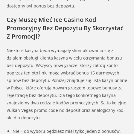
dostępny był bonus bez depozytu.
Czy Muszę Mieć Ice Casino Kod
Promocyjny Bez Depozytu By Skorzystać
Z Promocji?
Niektóre kasyna będą wymagały skontaktowania się z
działem obsługi klienta kasyna w celu otrzymania bonusu
bez depozytu. Wszyscy nowi gracze, którzy założą konto
poprzez ten oto link, mogą wybrać bonus 15 darmowych
spinów bez depozytu. Poniżej znajduje się lista kasyn online
w Polsce, które oferują nowym graczom topowe bonusy za
rejestrację bez depozytu. Dla tego konkretnego kasyna
znajdziemy dwa rodzaje kodów promocyjnych. Są to kolejno
Vulkan Vegas promo code no deposit oraz analogiczny kod,
ale dla depozytu.
Nie – do wyboru będziesz miał tylko jeden z bonusów,