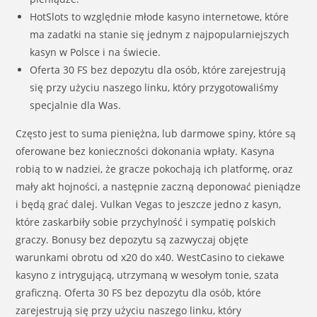
HotSlots to względnie młode kasyno internetowe, które
ma zadatki na stanie się jednym z najpopularniejszych
kasyn w Polsce i na świecie.
Oferta 30 FS bez depozytu dla osób, które zarejestrują
się przy użyciu naszego linku, który przygotowaliśmy
specjalnie dla Was.
Często jest to suma pieniężna, lub darmowe spiny, które są
oferowane bez konieczności dokonania wpłaty. Kasyna
robią to w nadziei, że gracze pokochają ich platformę, oraz
mały akt hojności, a następnie zaczną deponować pieniądze
i będą grać dalej. Vulkan Vegas to jeszcze jedno z kasyn,
które zaskarbiły sobie przychylność i sympatię polskich
graczy. Bonusy bez depozytu są zazwyczaj objęte
warunkami obrotu od x20 do x40. WestCasino to ciekawe
kasyno z intrygującą, utrzymaną w wesołym tonie, szata
graficzną. Oferta 30 FS bez depozytu dla osób, które
zarejestrują się przy użyciu naszego linku, który