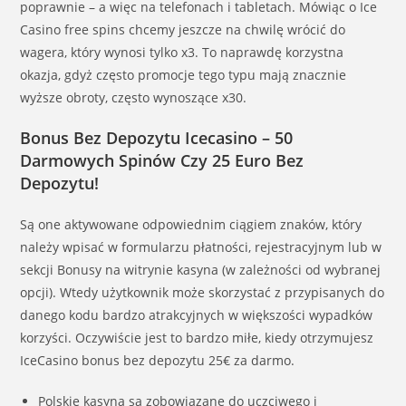
poprawnie – a więc na telefonach i tabletach. Mówiąc o Ice
Casino free spins chcemy jeszcze na chwilę wrócić do
wagera, który wynosi tylko x3. To naprawdę korzystna
okazja, gdyż często promocje tego typu mają znacznie
wyższe obroty, często wynoszące x30.
Bonus Bez Depozytu Icecasino – 50
Darmowych Spinów Czy 25 Euro Bez
Depozytu!
Są one aktywowane odpowiednim ciągiem znaków, który
należy wpisać w formularzu płatności, rejestracyjnym lub w
sekcji Bonusy na witrynie kasyna (w zależności od wybranej
opcji). Wtedy użytkownik może skorzystać z przypisanych do
danego kodu bardzo atrakcyjnych w większości wypadków
korzyści. Oczywiście jest to bardzo miłe, kiedy otrzymujesz
IceCasino bonus bez depozytu 25€ za darmo.
Polskie kasyna są zobowiązane do uczciwego i