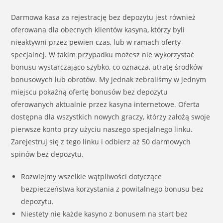
Darmowa kasa za rejestrację bez depozytu jest również
oferowana dla obecnych klientów kasyna, którzy byli
nieaktywni przez pewien czas, lub w ramach oferty
specjalnej. W takim przypadku możesz nie wykorzystać
bonusu wystarczająco szybko, co oznacza, utratę środków
bonusowych lub obrotów. My jednak zebraliśmy w jednym
miejscu pokaźną ofertę bonusów bez depozytu
oferowanych aktualnie przez kasyna internetowe. Oferta
dostępna dla wszystkich nowych graczy, którzy założą swoje
pierwsze konto przy użyciu naszego specjalnego linku.
Zarejestruj się z tego linku i odbierz aż 50 darmowych
spinów bez depozytu.
Rozwiejmy wszelkie wątpliwości dotyczące
bezpieczeństwa korzystania z powitalnego bonusu bez
depozytu.
Niestety nie każde kasyno z bonusem na start bez