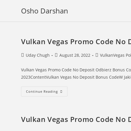
Skip
Osho Darshan
to
content
Vulkan Vegas Promo Code No 
Post
Post
Post
Uday Chugh
August 28, 2022
VulkanVegas Po
author:
published:
category:
Vulkan Vegas Promo Code No Deposit Odbierz Bonus Co
2023ContentVulkan Vegas No Deposit Bonus CodeW Jaki
Vulkan
Continue Reading
Vegas
Promo
Code
No
Deposit
Odbierz
Vulkan Vegas Promo Code No 
Bonus
Code