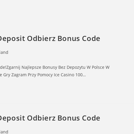
Deposit Odbierz Bonus Code
land
de!Zgarnij Najlepsze Bonusy Bez Depozytu W Polsce W
e Gry Zagram Przy Pomocy Ice Casino 100…
Deposit Odbierz Bonus Code
land