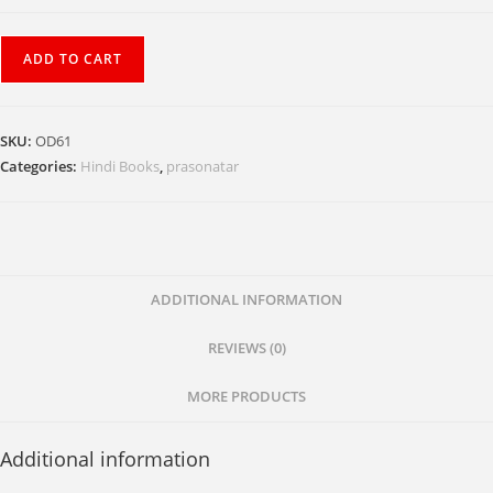
Panth
ADD TO CART
Prem
ke
Atapato
SKU:
OD61
quantity
Categories:
Hindi Books
,
prasonatar
ADDITIONAL INFORMATION
REVIEWS (0)
MORE PRODUCTS
Additional information