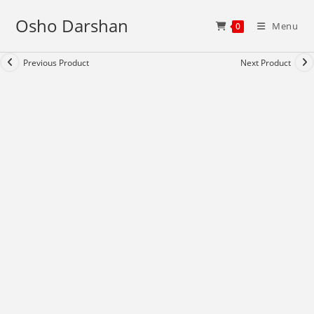
Skip
Osho Darshan
to
Menu
0
content
Previous Product
Next Product