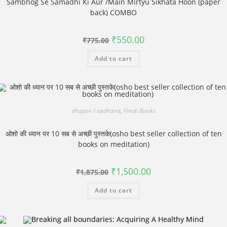
Sambhog Se Samadhi Ki Aur /Main Mirtyu Sikhata Hoon (paper
back) COMBO
Original
Current
₹
550.00
₹
775.00
price
price
was:
is:
Add to cart
₹775.00.
₹550.00.
dhayan / sadhana
,
Hindi Books
ओशो की ध्यान पर 10 सब से अच्छी पुस्तके(osho best seller collection of ten
books on meditation)
Original
Current
₹
1,500.00
₹
1,875.00
price
price
was:
is:
Add to cart
₹1,875.00.
₹1,500.00.