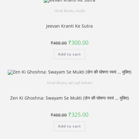
Hindi Books
,
vividh
Jeevan Kranti Ke Sutra
Original
Current
₹
300.00
₹
400.00
price
price
was:
is:
Add to cart
₹400.00.
₹300.00.
Hindi Books
,
zen sufi kahani
Zen Ki Ghoshna: Swayam Se Mukti (ज़ेन की घोषणा स्वयं … मुक्ति)
Original
Current
₹
325.00
₹
400.00
price
price
was:
is:
Add to cart
₹400.00.
₹325.00.