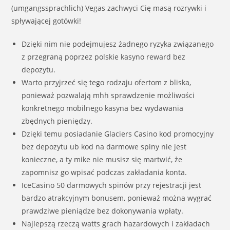
(umgangssprachlich) Vegas zachwyci Cię masą rozrywki i
spływającej gotówki!
Dzięki nim nie podejmujesz żadnego ryzyka związanego
z przegraną poprzez polskie kasyno reward bez
depozytu.
Warto przyjrzeć się tego rodzaju ofertom z bliska,
ponieważ pozwalają mhh sprawdzenie możliwości
konkretnego mobilnego kasyna bez wydawania
zbędnych pieniędzy.
Dzięki temu posiadanie Glaciers Casino kod promocyjny
bez depozytu ub kod na darmowe spiny nie jest
konieczne, a ty mike nie musisz się martwić, że
zapomnisz go wpisać podczas zakładania konta.
IceCasino 50 darmowych spinów przy rejestracji jest
bardzo atrakcyjnym bonusem, ponieważ można wygrać
prawdziwe pieniądze bez dokonywania wpłaty.
Najlepszą rzeczą watts grach hazardowych i zakładach