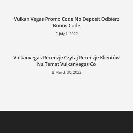
Vulkan Vegas Promo Code No Deposit Odbierz
Bonus Code
July 1, 2022
Vulkanvegas Recenzje Czytaj Recenzje Klientów
Na Temat Vulkanvegas Co
March 30, 2022