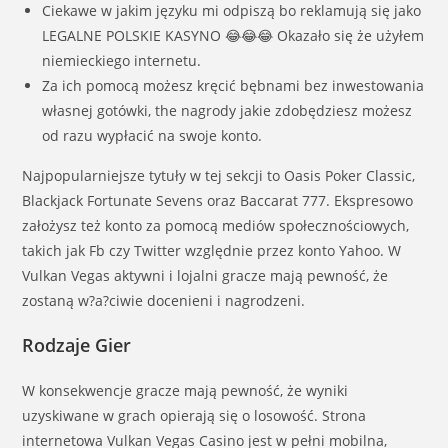
Ciekawe w jakim języku mi odpiszą bo reklamują się jako
LEGALNE POLSKIE KASYNO 😂😂😂 Okazało się że użyłem
niemieckiego internetu.
Za ich pomocą możesz kręcić bębnami bez inwestowania
własnej gotówki, the nagrody jakie zdobędziesz możesz
od razu wypłacić na swoje konto.
Najpopularniejsze tytuły w tej sekcji to Oasis Poker Classic,
Blackjack Fortunate Sevens oraz Baccarat 777. Ekspresowo
założysz też konto za pomocą mediów społecznościowych,
takich jak Fb czy Twitter względnie przez konto Yahoo. W
Vulkan Vegas aktywni i lojalni gracze mają pewność, że
zostaną w?a?ciwie docenieni i nagrodzeni.
Rodzaje Gier
W konsekwencje gracze mają pewność, że wyniki
uzyskiwane w grach opierają się o losowość. Strona
internetowa Vulkan Vegas Casino jest w pełni mobilna,