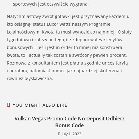
sportowych jest oczywiście wygrana.
Natychmiastowy zwrot gotówki jest przyznawany każdemu,
kto osiągnął status Luxor watts naszym Programie
Lojalnościowym. Kwota ta musi wynosić co najmniej 10 sloty
tygodniowo i zależy od tego, ile zdeponowałeś kredytów
bonusowych – jeśli jest in order to mniej niż konstruera
kwota, to i actually tak zostanie zwrócony pewien procent.
Rozmowa z konsultantem jest płatna zgodnie unces taryfą
operatora, natomiast pomoc jak najbardziej skuteczna i
również błyskawiczna.
YOU MIGHT ALSO LIKE
Vulkan Vegas Promo Code No Deposit Odbierz
Bonus Code
July 1, 2022