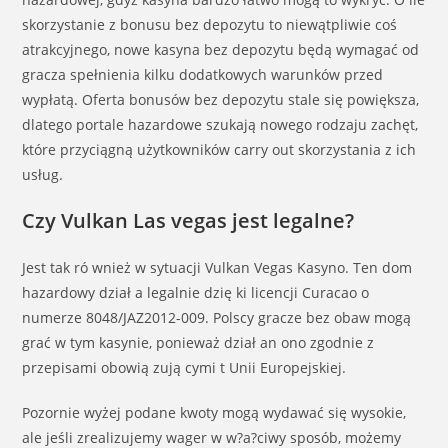
skorzystanie z bonusu bez depozytu to niewątpliwie coś
atrakcyjnego, nowe kasyna bez depozytu będą wymagać od
gracza spełnienia kilku dodatkowych warunków przed
wypłatą. Oferta bonusów bez depozytu stale się powiększa,
dlatego portale hazardowe szukają nowego rodzaju zachęt,
które przyciągną użytkowników carry out skorzystania z ich
usług.
Czy Vulkan Las vegas jest legalne?
Jest tak ró wnież w sytuacji Vulkan Vegas Kasyno. Ten dom
hazardowy dział a legalnie dzię ki licencji Curacao o
numerze 8048/JAZ2012-009. Polscy gracze bez obaw mogą
grać w tym kasynie, ponieważ dział an ono zgodnie z
przepisami obowią zują cymi t Unii Europejskiej.
Pozornie wyżej podane kwoty mogą wydawać się wysokie,
ale jeśli zrealizujemy wager w w?a?ciwy sposób, możemy