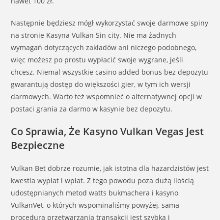
nawet 100 zł.
Następnie będziesz mógł wykorzystać swoje darmowe spiny
na stronie Kasyna Vulkan Sin city. Nie ma żadnych
wymagań dotyczących zakładów ani niczego podobnego,
więc możesz po prostu wypłacić swoje wygrane, jeśli
chcesz. Niemal wszystkie casino added bonus bez depozytu
gwarantują dostęp do większości gier, w tym ich wersji
darmowych. Warto też wspomnieć o alternatywnej opcji w
postaci grania za darmo w kasynie bez depozytu.
Co Sprawia, Że Kasyno Vulkan Vegas Jest
Bezpieczne
Vulkan Bet dobrze rozumie, jak istotna dla hazardzistów jest
kwestia wypłat i wpłat. Z tego powodu poza dużą ilością
udostępnianych metod watts bukmachera i kasyno
VulkanVet, o których wspominaliśmy powyżej, sama
procedura przetwarzania transakcji jest szybka i