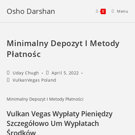
Skip
Osho Darshan
to
Menu
0
content
Minimalny Depozyt I Metody
Płatnośc
Post
Post
Uday Chugh
April 5, 2022
author:
published:
Post
VulkanVegas Poland
category:
Minimalny Depozyt I Metody Płatności
Vulkan Vegas Wypłaty Pieniędzy
Szczegółowo Um Wypłatach
Środków