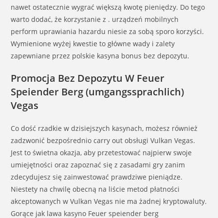
nawet ostatecznie wygrać większą kwotę pieniędzy. Do tego
warto dodać, że korzystanie z . urządzeń mobilnych
perform uprawiania hazardu niesie za sobą sporo korzyści.
Wymienione wyżej kwestie to główne wady i zalety
zapewniane przez polskie kasyna bonus bez depozytu.
Promocja Bez Depozytu W Feuer
Speiender Berg (umgangssprachlich)
Vegas
Co dość rzadkie w dzisiejszych kasynach, możesz również
zadzwonić bezpośrednio carry out obsługi Vulkan Vegas.
Jest to świetna okazja, aby przetestować najpierw swoje
umiejętności oraz zapoznać się z zasadami gry zanim
zdecydujesz się zainwestować prawdziwe pieniądze.
Niestety na chwilę obecną na liście metod płatności
akceptowanych w Vulkan Vegas nie ma żadnej kryptowaluty.
Gorące jak lawa kasyno Feuer speiender berg