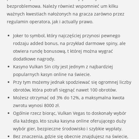
bezproblemowa. Należy również wspomnieć um kilku
ważnych kwestiach nałożonych na gracza zarówno przez
regulamin operatora, jak i actually prawo.
Joker to symbol, który najczęściej przynosi pewnego
rodzaju added bonus, na przykład darmowe spiny, ale
otwiera rundę bonusową, t której można wygrać
dodatkowe nagrody.
Kasyno Vulkan Sin city jest jednym z najbardziej
popularnych kasyn online na świecie.
Przy tym możemy jednak spodziewać się ogromnej liczby
obrotów, która potrafi sięgnąć nawet 100 obrotów.
Możesz otrzymać od 3% do 12%, a maksymalna kwota
zwrotu wynosi 8000 zł.
Ogólnie rzecz biorąc, Vulkan Vegas to doskonały wybór
dla każdego, kto szuka kasyna online oferującego duży
wybór gier, bezpieczne środowisko i szybkie wypłaty.
Bez znaczenia, gdzie się obecnie znajdujesz na świecie,