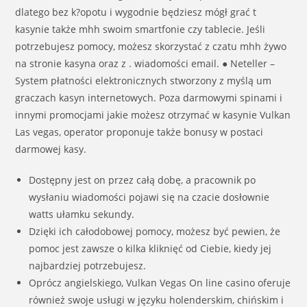
dlatego bez k?opotu i wygodnie będziesz mógł grać t
kasynie także mhh swoim smartfonie czy tablecie. Jeśli
potrzebujesz pomocy, możesz skorzystać z czatu mhh żywo
na stronie kasyna oraz z . wiadomości email. ● Neteller –
System płatności elektronicznych stworzony z myślą um
graczach kasyn internetowych. Poza darmowymi spinami i
innymi promocjami jakie możesz otrzymać w kasynie Vulkan
Las vegas, operator proponuje także bonusy w postaci
darmowej kasy.
Dostępny jest on przez całą dobę, a pracownik po
wysłaniu wiadomości pojawi się na czacie dosłownie
watts ułamku sekundy.
Dzięki ich całodobowej pomocy, możesz być pewien, że
pomoc jest zawsze o kilka kliknięć od Ciebie, kiedy jej
najbardziej potrzebujesz.
Oprócz angielskiego, Vulkan Vegas On line casino oferuje
również swoje usługi w języku holenderskim, chińskim i