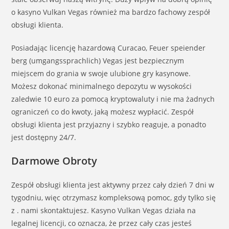
o kasyno Vulkan Vegas również ma bardzo fachowy zespół
obsługi klienta.
Posiadając licencję hazardową Curacao, Feuer speiender
berg (umgangssprachlich) Vegas jest bezpiecznym
miejscem do grania w swoje ulubione gry kasynowe.
Możesz dokonać minimalnego depozytu w wysokości
zaledwie 10 euro za pomocą kryptowaluty i nie ma żadnych
ograniczeń co do kwoty, jaką możesz wypłacić. Zespół
obsługi klienta jest przyjazny i szybko reaguje, a ponadto
jest dostępny 24/7.
Darmowe Obroty
Zespół obsługi klienta jest aktywny przez cały dzień 7 dni w
tygodniu, więc otrzymasz kompleksową pomoc, gdy tylko się
z . nami skontaktujesz. Kasyno Vulkan Vegas działa na
legalnej licencji, co oznacza, że przez cały czas jesteś