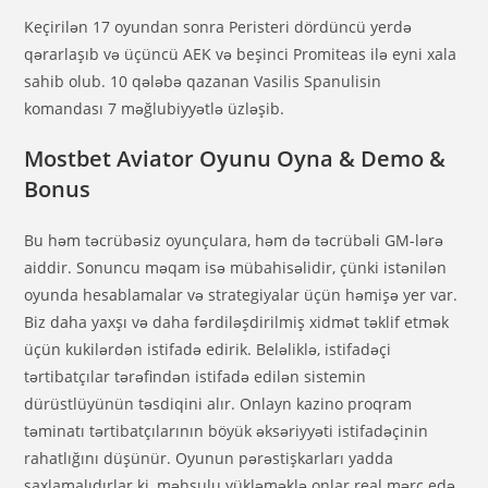
Keçirilən 17 oyundan sonra Peristeri dördüncü yerdə
qərarlaşıb və üçüncü AEK və beşinci Promiteas ilə eyni xala
sahib olub. 10 qələbə qazanan Vasilis Spanulisin
komandası 7 məğlubiyyətlə üzləşib.
Mostbet Aviator Oyunu Oyna & Demo &
Bonus
Bu həm təcrübəsiz oyunçulara, həm də təcrübəli GM-lərə
aiddir. Sonuncu məqam isə mübahisəlidir, çünki istənilən
oyunda hesablamalar və strategiyalar üçün həmişə yer var.
Biz daha yaxşı və daha fərdiləşdirilmiş xidmət təklif etmək
üçün kukilərdən istifadə edirik. Beləliklə, istifadəçi
tərtibatçılar tərəfindən istifadə edilən sistemin
dürüstlüyünün təsdiqini alır. Onlayn kazino proqram
təminatı tərtibatçılarının böyük əksəriyyəti istifadəçinin
rahatlığını düşünür. Oyunun pərəstişkarları yadda
saxlamalıdırlar ki, məhsulu yükləməklə onlar real mərc edə