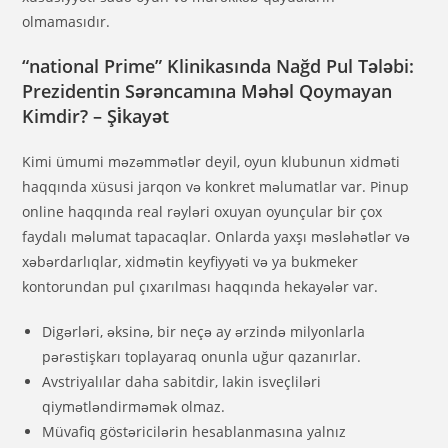
olmamasıdır.
“national Prime” Klinikasında Nağd Pul Tələbi:
Prezidentin Sərəncamına Məhəl Qoymayan
Kimdir? – Şi̇kayət
Kimi ümumi məzəmmətlər deyil, oyun klubunun xidməti
haqqında xüsusi jarqon və konkret məlumatlar var. Pinup
online haqqında real rəyləri oxuyan oyunçular bir çox
faydalı məlumat tapacaqlar. Onlarda yaxşı məsləhətlər və
xəbərdarlıqlar, xidmətin keyfiyyəti və ya bukmeker
kontorundan pul çıxarılması haqqında hekayələr var.
Digərləri, əksinə, bir neçə ay ərzində milyonlarla
pərəstişkarı toplayaraq onunla uğur qazanırlar.
Avstriyalılar daha sabitdir, lakin isveçliləri
qiymətləndirməmək olmaz.
Müvafiq göstəricilərin hesablanmasına yalnız