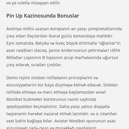
və ya ruletlə müəyyən edilir.
Pin Up Kazinosunda Bonuslar
Avstriya millisi əsasən Avropanın ən yaxşı çempionatlarında
çıxış edən ifaçılardan ibarət güclü komandaya malikdir.
Eyni zamanda, Belçika və İsveç böyük ehtimalla “oğlanlar”ın
əsas rəqibləri olacaq. Janne Anderssonun yetirmələri UEFA
Millətlər Liqasının B liqasının qrup mərhələsində uğursuz
çıxış edərək, sıradan çıxıblar.
Demo rejimi slotdan istifadənin prinsiplərini və
xüsusiyyətlərini tez başa düşməyə kömək edəcək. Slotdan
istifadə etməyə və mərc etməyə başlamazdan əvvəl
Mostbet bukmeker kontorunun rəsmi saytında
qeydiyyatdan keçməlisiniz. Daha yaxşı yalnız diqqətlə
təyyarənin hərəkət nəzarət etmək lazımdır, və o, istənilən
vaxt bahis bağlaya bilər. Aviator Mostbet oyununun əsas
xüsusiyyəti sadə oyun və mürəkkəb qaydaların