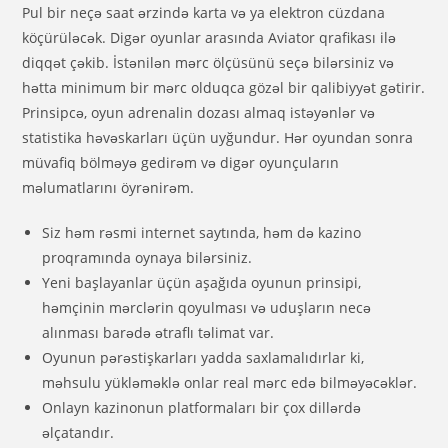
Pul bir neçə saat ərzində karta və ya elektron cüzdana
köçürüləcək. Digər oyunlar arasında Aviator qrafikası ilə
diqqət çəkib. İstənilən mərc ölçüsünü seçə bilərsiniz və
hətta minimum bir mərc olduqca gözəl bir qalibiyyət gətirir.
Prinsipcə, oyun adrenalin dozası almaq istəyənlər və
statistika həvəskarları üçün uyğundur. Hər oyundan sonra
müvafiq bölməyə gedirəm və digər oyunçuların
məlumatlarını öyrənirəm.
Siz həm rəsmi internet saytında, həm də kazino
proqramında oynaya bilərsiniz.
Yeni başlayanlar üçün aşağıda oyunun prinsipi,
həmçinin mərclərin qoyulması və uduşların necə
alınması barədə ətraflı təlimat var.
Oyunun pərəstişkarları yadda saxlamalıdırlar ki,
məhsulu yükləməklə onlar real mərc edə bilməyəcəklər.
Onlayn kazinonun platformaları bir çox dillərdə
əlçatandır.