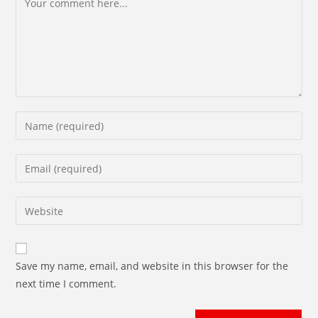
Enter
your
name
Enter
or
your
username
email
Enter
to
address
your
comment
to
website
comment
URL
Save my name, email, and website in this browser for the
(optional)
next time I comment.