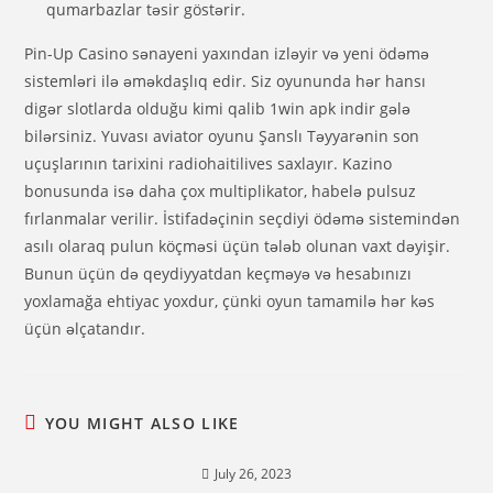
qumarbazlar təsir göstərir.
Pin-Up Casino sənayeni yaxından izləyir və yeni ödəmə
sistemləri ilə əməkdaşlıq edir. Siz oyununda hər hansı
digər slotlarda olduğu kimi qalib 1win apk indir gələ
bilərsiniz. Yuvası aviator oyunu Şanslı Təyyarənin son
uçuşlarının tarixini radiohaitilives saxlayır. Kazino
bonusunda isə daha çox multiplikator, habelə pulsuz
fırlanmalar verilir. İstifadəçinin seçdiyi ödəmə sistemindən
asılı olaraq pulun köçməsi üçün tələb olunan vaxt dəyişir.
Bunun üçün də qeydiyyatdan keçməyə və hesabınızı
yoxlamağa ehtiyac yoxdur, çünki oyun tamamilə hər kəs
üçün əlçatandır.
YOU MIGHT ALSO LIKE
July 26, 2023