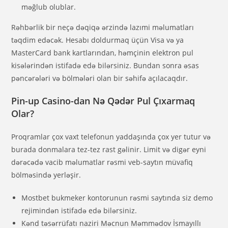
məğlub olublar.
Rəhbərlik bir neçə dəqiqə ərzində lazımi məlumatları
təqdim edəcək. Hesabı doldurmaq üçün Visa və ya
MasterCard bank kartlarından, həmçinin elektron pul
kisələrindən istifadə edə bilərsiniz. Bundan sonra əsas
pəncərələri və bölmələri olan bir səhifə açılacaqdır.
Pin-up Casino-dan Nə Qədər Pul Çıxarmaq
Olar?
Proqramlar çox vaxt telefonun yaddaşında çox yer tutur və
burada donmalara tez-tez rast gəlinir. Limit və digər eyni
dərəcədə vacib məlumatlar rəsmi veb-saytın müvafiq
bölməsində yerləşir.
Mostbet bukmeker kontorunun rəsmi saytında siz demo
rejimindən istifadə edə bilərsiniz.
Kənd təsərrüfatı naziri Məcnun Məmmədov İsmayıllı