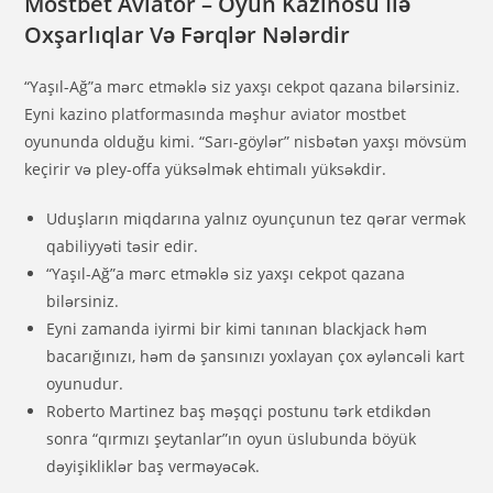
Mostbet Aviator – Oyun Kazinosu Ilə
Oxşarlıqlar Və Fərqlər Nələrdir
“Yaşıl-Ağ”a mərc etməklə siz yaxşı cekpot qazana bilərsiniz.
Eyni kazino platformasında məşhur aviator mostbet
oyununda olduğu kimi. “Sarı-göylər” nisbətən yaxşı mövsüm
keçirir və pley-offa yüksəlmək ehtimalı yüksəkdir.
Uduşların miqdarına yalnız oyunçunun tez qərar vermək
qabiliyyəti təsir edir.
“Yaşıl-Ağ”a mərc etməklə siz yaxşı cekpot qazana
bilərsiniz.
Eyni zamanda iyirmi bir kimi tanınan blackjack həm
bacarığınızı, həm də şansınızı yoxlayan çox əyləncəli kart
oyunudur.
Roberto Martinez baş məşqçi postunu tərk etdikdən
sonra “qırmızı şeytanlar”ın oyun üslubunda böyük
dəyişikliklər baş verməyəcək.