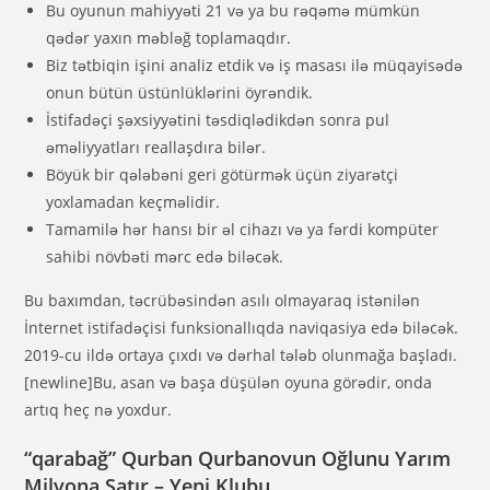
Bu oyunun mahiyyəti 21 və ya bu rəqəmə mümkün
qədər yaxın məbləğ toplamaqdır.
Biz tətbiqin işini analiz etdik və iş masası ilə müqayisədə
onun bütün üstünlüklərini öyrəndik.
İstifadəçi şəxsiyyətini təsdiqlədikdən sonra pul
əməliyyatları reallaşdıra bilər.
Böyük bir qələbəni geri götürmək üçün ziyarətçi
yoxlamadan keçməlidir.
Tamamilə hər hansı bir əl cihazı və ya fərdi kompüter
sahibi növbəti mərc edə biləcək.
Bu baxımdan, təcrübəsindən asılı olmayaraq istənilən
İnternet istifadəçisi funksionallıqda naviqasiya edə biləcək.
2019-cu ildə ortaya çıxdı və dərhal tələb olunmağa başladı.
[newline]Bu, asan və başa düşülən oyuna görədir, onda
artıq heç nə yoxdur.
“qarabağ” Qurban Qurbanovun Oğlunu Yarım
Milyona Satır – Yeni Klubu