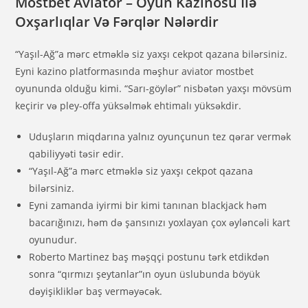
Mostbet Aviator – Oyun Kazinosu Ilə
Oxşarlıqlar Və Fərqlər Nələrdir
“Yaşıl-Ağ”a mərc etməklə siz yaxşı cekpot qazana bilərsiniz.
Eyni kazino platformasında məşhur aviator mostbet
oyununda olduğu kimi. “Sarı-göylər” nisbətən yaxşı mövsüm
keçirir və pley-offa yüksəlmək ehtimalı yüksəkdir.
Uduşların miqdarına yalnız oyunçunun tez qərar vermək
qabiliyyəti təsir edir.
“Yaşıl-Ağ”a mərc etməklə siz yaxşı cekpot qazana
bilərsiniz.
Eyni zamanda iyirmi bir kimi tanınan blackjack həm
bacarığınızı, həm də şansınızı yoxlayan çox əyləncəli kart
oyunudur.
Roberto Martinez baş məşqçi postunu tərk etdikdən
sonra “qırmızı şeytanlar”ın oyun üslubunda böyük
dəyişikliklər baş verməyəcək.