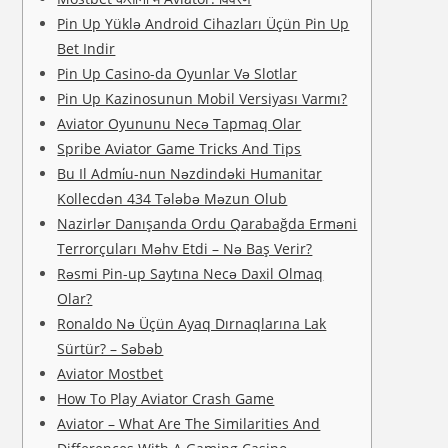
Pin Up Yüklə Android Cihazları Üçün Pin Up
Bet Indir
Pin Up Casino-da Oyunlar Və Slotlar
Pin Up Kazinosunun Mobil Versiyası Varmı?
Aviator Oyununu Necə Tapmaq Olar
Spribe Aviator Game Tricks And Tips
Bu Il Admi̇u-nun Nəzdindəki Humanitar
Kollecdən 434 Tələbə Məzun Olub
Nazirlər Danışanda Ordu Qarabağda Erməni
Terrorçuları Məhv Etdi – Nə Baş Verir?
Rəsmi Pin-up Saytına Necə Daxil Olmaq
Olar?
Ronaldo Nə Üçün Ayaq Dırnaqlarına Lak
Sürtür? – Səbəb
Aviator Mostbet
How To Play Aviator Crash Game
Aviator – What Are The Similarities And