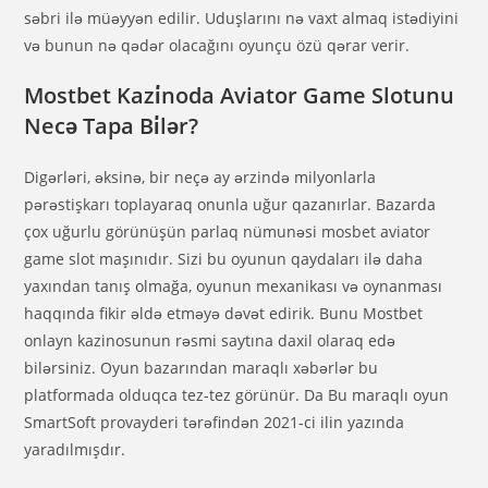
səbri ilə müəyyən edilir. Uduşlarını nə vaxt almaq istədiyini
və bunun nə qədər olacağını oyunçu özü qərar verir.
Mostbet Kazi̇noda Aviator Game Slotunu
Necə Tapa Bi̇lər?
Digərləri, əksinə, bir neçə ay ərzində milyonlarla
pərəstişkarı toplayaraq onunla uğur qazanırlar. Bazarda
çox uğurlu görünüşün parlaq nümunəsi mosbet aviator
game slot maşınıdır. Sizi bu oyunun qaydaları ilə daha
yaxından tanış olmağa, oyunun mexanikası və oynanması
haqqında fikir əldə etməyə dəvət edirik. Bunu Mostbet
onlayn kazinosunun rəsmi saytına daxil olaraq edə
bilərsiniz. Oyun bazarından maraqlı xəbərlər bu
platformada olduqca tez-tez görünür. Da Bu maraqlı oyun
SmartSoft provayderi tərəfindən 2021-ci ilin yazında
yaradılmışdır.