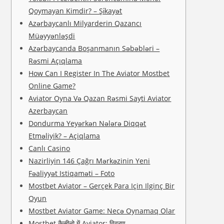
Qoymayan Kimdir? – Şi̇kayət
Azərbaycanlı Milyarderin Qazancı
Müəyyənləşdi
Azərbaycanda Boşanmanın Səbəbləri –
Rəsmi Açıqlama
How Can I Register In The Aviator Mostbet
Online Game?
Aviator Oyna Və Qazan Rəsmi Sayti Aviator
Azerbaycan
Dondurma Yeyərkən Nələrə Diqqət
Etməliyik? – Açiqlama
Canlı Casino
Nazirliyin 146 Çağrı Mərkəzinin Yeni
Fəaliyyət Istiqaməti – Foto
Mostbet Aviator – Gerçek Para Için Ilginç Bir
Oyun
Mostbet Aviator Game: Necə Oynamaq Olar
Mostbet कैसीनो में Aviator: विवरण