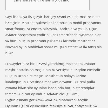
Differences With A Gaming Casino
Sayt lisenziya ilə işləyir, hər şey rəsmi və aldatmasızdır. Siz
həmçinin Mostbet bukmeker kontorunun mobil proqramını
smartfonunuza endirə bilərsiniz. Android və ya iOS üçün
Aviator proqramını endirin Slotu smartfonda oynamaq olar
və bunun üçün proqramı yükləmək lazımdır mostbet az.
Növbəti oyun bitdikdən sonra müştəri statistika ilə tanış ola
bilər.
Provayder bizə bir il əvvəl yaradılmış mostbet az aviator
məşhur atraksion maşınının öz versiyasını təqdim etmişdir.
Bu gün uçan slot maşını Mostbet-in onlayn kazino
kataloqunun zirvəsində möhkəm dayanır. Bu, real pulla
oynana bilən slot oyunları haqqında bütün stereotipləri
tamamilə qıran oyundur. Adətən olduğu kimi,
uyğunlaşmanı gözləmək əvəzinə dinamikanı seçdik.
Oyunun uğuru oyunçunun reaksiya sürəti, ehtiyatlılığı və