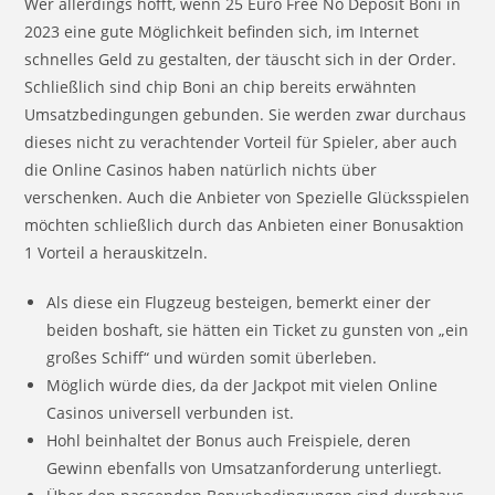
Wer allerdings hofft, wenn 25 Euro Free No Deposit Boni in
2023 eine gute Möglichkeit befinden sich, im Internet
schnelles Geld zu gestalten, der täuscht sich in der Order.
Schließlich sind chip Boni an chip bereits erwähnten
Umsatzbedingungen gebunden. Sie werden zwar durchaus
dieses nicht zu verachtender Vorteil für Spieler, aber auch
die Online Casinos haben natürlich nichts über
verschenken. Auch die Anbieter von Spezielle Glücksspielen
möchten schließlich durch das Anbieten einer Bonusaktion
1 Vorteil a herauskitzeln.
Als diese ein Flugzeug besteigen, bemerkt einer der
beiden boshaft, sie hätten ein Ticket zu gunsten von „ein
großes Schiff“ und würden somit überleben.
Möglich würde dies, da der Jackpot mit vielen Online
Casinos universell verbunden ist.
Hohl beinhaltet der Bonus auch Freispiele, deren
Gewinn ebenfalls von Umsatzanforderung unterliegt.