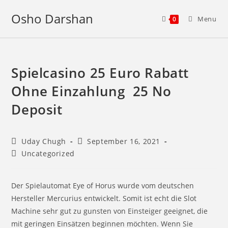
Skip
Osho Darshan
to
Menu
0
content
Spielcasino 25 Euro Rabatt
Ohne Einzahlung ️ 25 No
Deposit
Post
Post
Uday Chugh
September 16, 2021
author:
published:
Post
Uncategorized
category:
Der Spielautomat Eye of Horus wurde vom deutschen
Hersteller Mercurius entwickelt. Somit ist echt die Slot
Machine sehr gut zu gunsten von Einsteiger geeignet, die
mit geringen Einsätzen beginnen möchten. Wenn Sie