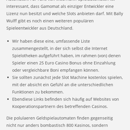
interessant, dass Gamomat als einziger Entwickler eine
Lizenz nun besitzt und welche Slots anbieten darf. Mit Bally
Wulff gibt es noch einen weiteren populären
Spieleentwickler aus Deutschland.
Wir haben diese eine, umfassende Liste
zusammengestellt, in der sich selbst die Internet
Spielotheken aufgeführt haben, im rahmen (von) denen
Spieler einen 25 Euro Casino Bonus ohne Einzahlung
oder vergleichbare Boni empfangen können.
Sie sollten zunächst jede Slot Machine kostenlos spielen,
mit der absicht ein Gefühl an die unterschiedlichen
Funktionen zu bekommen.
Ebendiese Links befinden sich häufig auf Websites von
Kooperationspartnern des betreffenden Casinos.
Die polulaeren Geldspielautomaten finden gegenseitig
nicht nur anders bombastisch 800 Kasinos, sondern