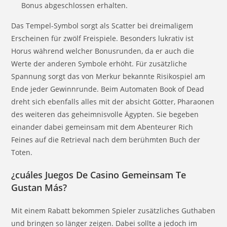
Bonus abgeschlossen erhalten.
Das Tempel-Symbol sorgt als Scatter bei dreimaligem
Erscheinen für zwölf Freispiele. Besonders lukrativ ist
Horus während welcher Bonusrunden, da er auch die
Werte der anderen Symbole erhöht. Für zusätzliche
Spannung sorgt das von Merkur bekannte Risikospiel am
Ende jeder Gewinnrunde. Beim Automaten Book of Dead
dreht sich ebenfalls alles mit der absicht Götter, Pharaonen
des weiteren das geheimnisvolle Ägypten. Sie begeben
einander dabei gemeinsam mit dem Abenteurer Rich
Feines auf die Retrieval nach dem berühmten Buch der
Toten.
¿cuáles Juegos De Casino Gemeinsam Te
Gustan Más?
Mit einem Rabatt bekommen Spieler zusätzliches Guthaben
und bringen so länger zeigen. Dabei sollte a jedoch im