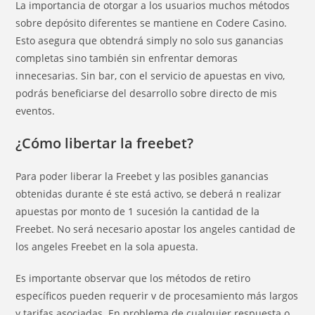
La importancia de otorgar a los usuarios muchos métodos
sobre depósito diferentes se mantiene en Codere Casino.
Esto asegura que obtendrá simply no solo sus ganancias
completas sino también sin enfrentar demoras
innecesarias. Sin bar, con el servicio de apuestas en vivo,
podrás beneficiarse del desarrollo sobre directo de mis
eventos.
¿Cómo libertar la freebet?
Para poder liberar la Freebet y las posibles ganancias
obtenidas durante é ste está activo, se deberá n realizar
apuestas por monto de 1 sucesión la cantidad de la
Freebet. No será necesario apostar los angeles cantidad de
los angeles Freebet en la sola apuesta.
Es importante observar que los métodos de retiro
específicos pueden requerir v de procesamiento más largos
y tarifas asociadas. En problema de cualquier respuesta o