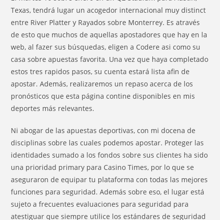
Texas, tendrá lugar un acogedor internacional muy distinct
entre River Platter y Rayados sobre Monterrey. Es através
de esto que muchos de aquellas apostadores que hay en la
web, al fazer sus búsquedas, eligen a Codere asi como su
casa sobre apuestas favorita. Una vez que haya completado
estos tres rapidos pasos, su cuenta estará lista afin de
apostar. Además, realizaremos un repaso acerca de los
pronósticos que esta página contine disponibles en mis
deportes más relevantes.
Ni abogar de las apuestas deportivas, con mi docena de
disciplinas sobre las cuales podemos apostar. Proteger las
identidades sumado a los fondos sobre sus clientes ha sido
una prioridad primary para Casino Times, por lo que se
aseguraron de equipar tu plataforma con todas las mejores
funciones para seguridad. Además sobre eso, el lugar está
sujeto a frecuentes evaluaciones para seguridad para
atestiguar que siempre utilice los estándares de seguridad