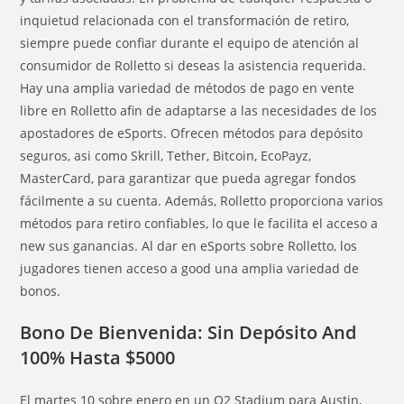
inquietud relacionada con el transformación de retiro,
siempre puede confiar durante el equipo de atención al
consumidor de Rolletto si deseas la asistencia requerida.
Hay una amplia variedad de métodos de pago en vente
libre en Rolletto afin de adaptarse a las necesidades de los
apostadores de eSports. Ofrecen métodos para depósito
seguros, asi como Skrill, Tether, Bitcoin, EcoPayz,
MasterCard, para garantizar que pueda agregar fondos
fácilmente a su cuenta. Además, Rolletto proporciona varios
métodos para retiro confiables, lo que le facilita el acceso a
new sus ganancias. Al dar en eSports sobre Rolletto, los
jugadores tienen acceso a good una amplia variedad de
bonos.
Bono De Bienvenida: Sin Depósito And
100% Hasta $5000
El martes 10 sobre enero en un Q2 Stadium para Austin,