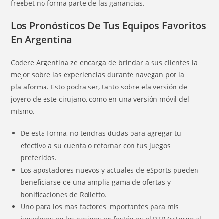
freebet no forma parte de las ganancias.
Los Pronósticos De Tus Equipos Favoritos
En Argentina
Codere Argentina ze encarga de brindar a sus clientes la
mejor sobre las experiencias durante navegan por la
plataforma. Esto podra ser, tanto sobre ela versión de
joyero de este cirujano, como en una versión móvil del
mismo.
De esta forma, no tendrás dudas para agregar tu
efectivo a su cuenta o retornar con tus juegos
preferidos.
Los apostadores nuevos y actuales de eSports pueden
beneficiarse de una amplia gama de ofertas y
bonificaciones de Rolletto.
Uno para los mas factores importantes para mis
jugadores en los casinos en festón es el RTP (retorno al