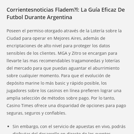
Corrientesnoticias Fladem?l: La Guía Eficaz De
Futbol Durante Argentina
Poseen el permiso otorgado através de la Lotería sobre la
Ciudad para operar en Mejores Aires, además de
encriptaciones de alto nivel para proteger los datos
sensibles de los clientes. MGA y Zitro se encargan para
llevarte las mas recomendables tragamonedas y loterías
del mercado para que puedas aguantar el aburrimiento
sobre cualquier momento. ​​Para que el evolución de
depósito marine lo más basic y rápido posible, los
jugadores sobre los casinos en línea prefieren lograr una
amplia selección de métodos sobre pago. Por lo tanto,
Casino Times ofrece una disparidad de opciones para pago
seguras, seguros y confiables.
Sin embargo, con el servicio de apuestas en vivo, podrás
disfrutar del desarrollo en directo de los eventos.