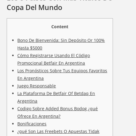
Copa Del Mundo
Content
Bono De Bienvenida: Sin Depósito Or 100%
Hasta $5000
Cómo Registrarse Usando El Código
Promocional Betfair En Argentina
Los Pronósticos Sobre Tus Equipos Favoritos
En Argentina
Juego Responsable
La Plataforma De Betfair Of Betdaq En
Argentina
Codigo Sobre Added Bonus Bodog ¿qué
Ofrece En Argentina?
Bonificaciones
¿qué Son Las Freebets O Apuestas Tidak