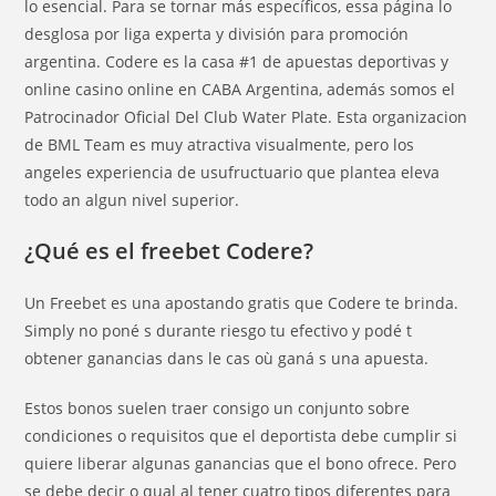
lo esencial. Para se tornar más específicos, essa página lo
desglosa por liga experta y división para promoción
argentina. Codere es la casa #1 de apuestas deportivas y
online casino online en CABA Argentina, además somos el
Patrocinador Oficial Del Club Water Plate. Esta organizacion
de BML Team es muy atractiva visualmente, pero los
angeles experiencia de usufructuario que plantea eleva
todo an algun nivel superior.
¿Qué es el freebet Codere?
Un Freebet es una apostando gratis que Codere te brinda.
Simply no poné s durante riesgo tu efectivo y podé t
obtener ganancias dans le cas où ganá s una apuesta.
Estos bonos suelen traer consigo un conjunto sobre
condiciones o requisitos que el deportista debe cumplir si
quiere liberar algunas ganancias que el bono ofrece. Pero
se debe decir o qual al tener cuatro tipos diferentes para