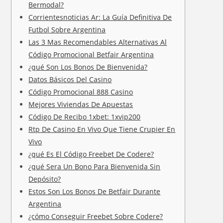
Bermodal?
Corrientesnoticias Ar: La Guía Definitiva De
Futbol Sobre Argentina
Las 3 Mas Recomendables Alternativas Al
Código Promocional Betfair Argentina
¿qué Son Los Bonos De Bienvenida?
Datos Básicos Del Casino
Código Promocional 888 Casino
Mejores Viviendas De Apuestas
Código De Recibo 1xbet: 1xvip200
Rtp De Casino En Vivo Que Tiene Crupier En
Vivo
¿qué Es El Código Freebet De Codere?
¿qué Sera Un Bono Para Bienvenida Sin
Depósito?
Estos Son Los Bonos De Betfair Durante
Argentina
¿cómo Conseguir Freebet Sobre Codere?