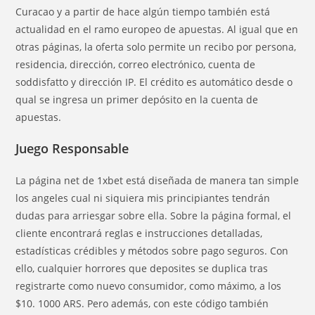
Curacao y a partir de hace algún tiempo también está
actualidad en el ramo europeo de apuestas. Al igual que en
otras páginas, la oferta solo permite un recibo por persona,
residencia, dirección, correo electrónico, cuenta de
soddisfatto y dirección IP. El crédito es automático desde o
qual se ingresa un primer depósito en la cuenta de
apuestas.
Juego Responsable
La página net de 1xbet está diseñada de manera tan simple
los angeles cual ni siquiera mis principiantes tendrán
dudas para arriesgar sobre ella. Sobre la página formal, el
cliente encontrará reglas e instrucciones detalladas,
estadísticas crédibles y métodos sobre pago seguros. Con
ello, cualquier horrores que deposites se duplica tras
registrarte como nuevo consumidor, como máximo, a los
$10. 1000 ARS. Pero además, con este código también