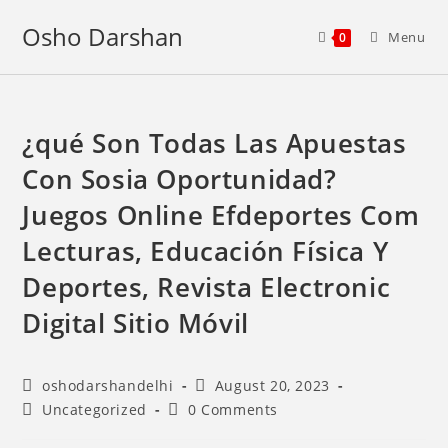
Skip
Osho Darshan
to
Menu
0
content
¿qué Son Todas Las Apuestas
Con Sosia Oportunidad?
Juegos Online Efdeportes Com
Lecturas, Educación Física Y
Deportes, Revista Electronic
Digital Sitio Móvil
Post
Post
oshodarshandelhi
August 20, 2023
author:
published:
Post
Post
Uncategorized
0 Comments
category:
comments: