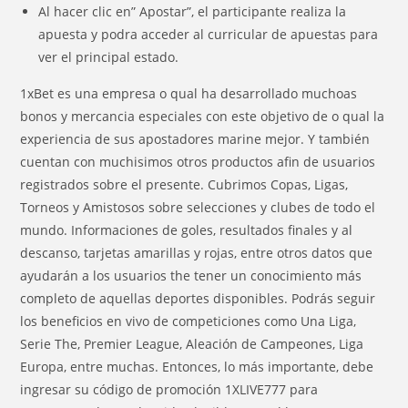
Al hacer clic en” Apostar”, el participante realiza la
apuesta y podra acceder al curricular de apuestas para
ver el principal estado.
1xBet es una empresa o qual ha desarrollado muchoas
bonos y mercancia especiales con este objetivo de o qual la
experiencia de sus apostadores marine mejor. Y también
cuentan con muchisimos otros productos afin de usuarios
registrados sobre el presente. Cubrimos Copas, Ligas,
Torneos y Amistosos sobre selecciones y clubes de todo el
mundo. Informaciones de goles, resultados finales y al
descanso, tarjetas amarillas y rojas, entre otros datos que
ayudarán a los usuarios the tener un conocimiento más
completo de aquellas deportes disponibles. Podrás seguir
los beneficios en vivo de competiciones como Una Liga,
Serie The, Premier League, Aleación de Campeones, Liga
Europa, entre muchas. Entonces, lo más importante, debe
ingresar su código de promoción 1XLIVE777 para