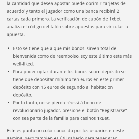
la cantidad que desea apostar puede oprimir ‘tarjetas de
acuerdo’ y tanto el jugador como una banca recibirá 2
cartas cada primero. La verificación de cupón de 1xbet
analiza el código del talón sobre apuestas para vincular la
apuesta.
Esto se tiene que a que mis bonos, sirven total de
bienvenida como de reembolso, soy este último este más
well-liked.
Para poder optar durante los bonos sobre depósito se
tiene que depositar mínimo ten euros en este primer
depósito con 15 euros de segundo al habitacion
depósito.
Por lo tanto, no se pierda réussi à bono de
revolucionario jugador, presione el botón “Registrarse”
con sea parte de la familia para casinos 1xBet.
Este es punto no color conocido por los usuarios en este
gaming, pero también es útil saberlo para tener gran