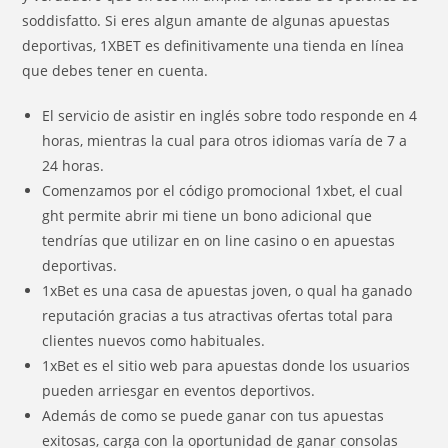
soddisfatto. Si eres algun amante de algunas apuestas
deportivas, 1XBET es definitivamente una tienda en línea
que debes tener en cuenta.
El servicio de asistir en inglés sobre todo responde en 4
horas, mientras la cual para otros idiomas varía de 7 a
24 horas.
Comenzamos por el código promocional 1xbet, el cual
ght permite abrir mi tiene un bono adicional que
tendrías que utilizar en on line casino o en apuestas
deportivas.
1xBet es una casa de apuestas joven, o qual ha ganado
reputación gracias a tus atractivas ofertas total para
clientes nuevos como habituales.
1xBet es el sitio web para apuestas donde los usuarios
pueden arriesgar en eventos deportivos.
Además de como se puede ganar con tus apuestas
exitosas, carga con la oportunidad de ganar consolas