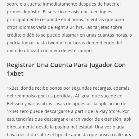
sobre ela cuenta inmediatamente después de hacer el
primer depósito. El servicio de asistencia en inglés
principalmente responde en 4 horas, mientras que para
otros idiomas varía de eight a 24 hrs. Las tarjetas sobre
crédito o débito se puede plasmar en unas cuantas horas, o
podría tomar hasta twenty four horas dependiendo del
método utilizado no meio de este campo.
Registrar Una Cuenta Para Jugador Con
1xbet
1xBet, donde recibe bonos por segundas recargas, además
del reembolso por tus pérdidas. Al igual que sucede en
Betsson y varias otras casas de apuestas, la aplicación de
1xBet zero puede descargarse a partir de la Play Store. Por
eso, tendrías que descargar el archivador de extensión. apk
directamente desde la página net estatal. Una vez o qual
haya decidido sobre el tipo de apuesta que busca realizar y