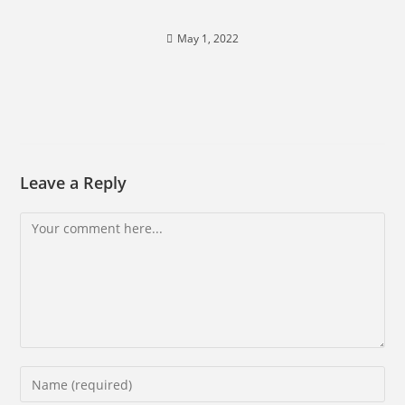
May 1, 2022
Leave a Reply
Comment
Enter
your