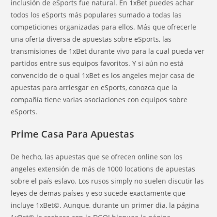
inclusión de eSports fue natural. En 1xBet puedes achar
todos los eSports más populares sumado a todas las
competiciones organizadas para ellos. Más que ofrecerle
una oferta diversa de apuestas sobre eSports, las
transmisiones de 1xBet durante vivo para la cual pueda ver
partidos entre sus equipos favoritos. Y si aún no está
convencido de o qual 1xBet es los angeles mejor casa de
apuestas para arriesgar en eSports, conozca que la
compañía tiene varias asociaciones con equipos sobre
eSports.
Prime Casa Para Apuestas
De hecho, las apuestas que se ofrecen online son los
angeles extensión de más de 1000 locations de apuestas
sobre el país eslavo. Los rusos simply no suelen discutir las
leyes de demas países y eso sucede exactamente que
incluye 1xBet©. Aunque, durante un primer dia, la página