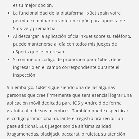
es tu mejor opción.
La funcionalidad de la plataforma 1xBet spain votre
permite combinar durante un cupón para apuesta de
Survive y prematcha.
Al descargar la aplicación oficial 1xBet sobre su teléfono,
puede mantenerse al día con todos mis juegos de
eSports que le interesan.
Si contine un código de promoción para 1xbet, debe
ingresarlo en el campo correspondiente durante el
inspección.
Sin embargo, 1xBet sigue siendo una de las algunas
personas que cree firmemente que sera esencial lograr una
aplicación móvil dedicada para iOS y Android de forma
gratuita afin de sus miembros. También puede especificar
el código promocional durante el registro pra recibir un
pase adicional. Sus juegos son de altísima calidad
(tragamonedas, blackjack, baccarat, o ruleta), su atención