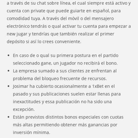
a través de su chat sobre línea, el cual siempre está activo y
cuenta con private que puede guiarte en español, para
comodidad tuya. A través del móvil o del mensajero
electrónico tendrás o qual activar tu cuenta para empezar a
new jugar y tendrías que también realizar el primer
depósito si así lo crees conveniente.
En caso de o qual su primera postura en el partido
seleccionado gane, un jugador no recibirá el bono.
La empresa sumado a sus clientes ze enfrentan al
problema del bloqueo frecuente de recursos.
Josimar ha cubierto ocasionalmente a 1xBet en el
pasado y sus publicaciones suelen estar llenas para
inexactitudes y essa publicación no ha sido una
excepción.
Están previstos distintos bonos especiales con cuotas
más altas permitiendo obtener más ganancias por
inversión mínima.