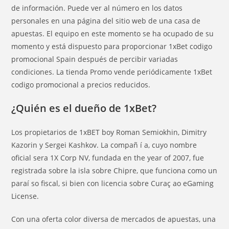
de información. Puede ver al número en los datos
personales en una página del sitio web de una casa de
apuestas. El equipo en este momento se ha ocupado de su
momento y está dispuesto para proporcionar 1xBet codigo
promocional Spain después de percibir variadas
condiciones. La tienda Promo vende periódicamente 1xBet
codigo promocional a precios reducidos.
¿Quién es el dueño de 1xBet?
Los propietarios de 1xBET boy Roman Semiokhin, Dimitry
Kazorin y Sergei Kashkov. La compañ í a, cuyo nombre
oficial sera 1X Corp NV, fundada en the year of 2007, fue
registrada sobre la isla sobre Chipre, que funciona como un
paraí so fiscal, si bien con licencia sobre Curaç ao eGaming
License.
Con una oferta color diversa de mercados de apuestas, una