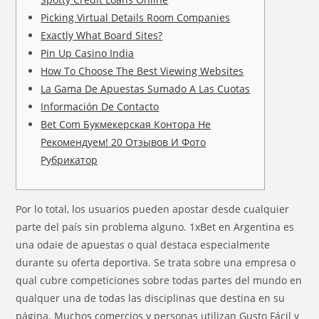
Picking Virtual Details Room Companies
Exactly What Board Sites?
Pin Up Casino India
How To Choose The Best Viewing Websites
La Gama De Apuestas Sumado A Las Cuotas
Información De Contacto
Bet Com Букмекерская Контора Не
Рекомендуем! 20 Отзывов И Фото
Рубрикатор
Por lo total, los usuarios pueden apostar desde cualquier
parte del país sin problema alguno. 1xBet en Argentina es
una odaie de apuestas o qual destaca especialmente
durante su oferta deportiva. Se trata sobre una empresa o
qual cubre competiciones sobre todas partes del mundo en
qualquer una de todas las disciplinas que destina en su
página. Muchos comercios y personas utilizan Gusto Fácil y