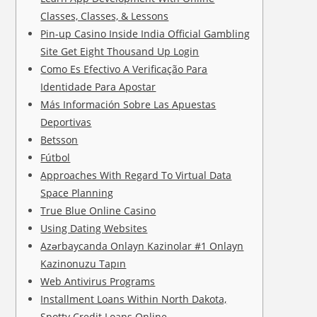
Classes, Classes, & Lessons
Pin-up Casino Inside India Official Gambling
Site Get Eight Thousand Up Login
Como Es Efectivo A Verificação Para
Identidade Para Apostar
Más Información Sobre Las Apuestas
Deportivas
Betsson
Fútbol
Approaches With Regard To Virtual Data
Space Planning
True Blue Online Casino
Using Dating Websites
Azərbaycanda Onlayn Kazinolar #1 Onlayn
Kazinonuzu Tapın
Web Antivirus Programs
Installment Loans Within North Dakota,
Spotty Credit Loans Online