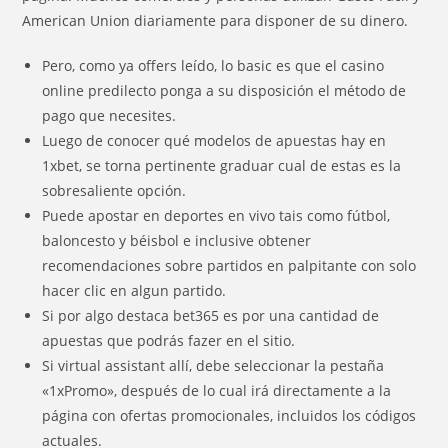
American Union diariamente para disponer de su dinero.
Pero, como ya offers leído, lo basic es que el casino
online predilecto ponga a su disposición el método de
pago que necesites.
Luego de conocer qué modelos de apuestas hay en
1xbet, se torna pertinente graduar cual de estas es la
sobresaliente opción.
Puede apostar en deportes en vivo tais como fútbol, ​​
baloncesto y béisbol e inclusive obtener
recomendaciones sobre partidos en palpitante con solo
hacer clic en algun partido.
Si por algo destaca bet365 es por una cantidad de
apuestas que podrás fazer en el sitio.
Si virtual assistant allí, debe seleccionar la pestaña
«1xPromo», después de lo cual irá directamente a la
página con ofertas promocionales, incluidos los códigos
actuales.