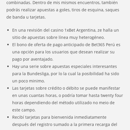
combinadas. Dentro de mis mismos encuentros, también
podrás realizar apuestas a goles, tiros de esquina, saques
de banda u tarjetas.
En una revisión del casino 1xBet Argentina, ze halla un
sitio de apuestas sobre línea muy heterogéneo.
El bono de oferta de pago anticipado de Bet365 Perú es
una opción para los usuarios que desean realizar su
pago por aventajado.
Hay una serie sobre apuestas especiales interesantes
para la Bundesliga, por lo la cual la posibilidad ha sido
un poco minimo.
Las tarjetas sobre crédito o débito se puede manifestar
en unas cuantas horas, o podría tomar hasta twenty four
horas dependiendo del método utilizado no meio de
este campo.
Recibí tarjetas para bienvenida inmediatamente
después del registro sumado a la primera recarga del