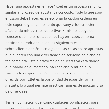
Hacer una apuesta en enlace 1xbet es un proceso sencillo,
similar al proceso de apostar ya conocido. Todo lo que sony
ericsson debe hacer, es seleccionar la opción cadena en
este cupón digital al momento que sony ericsson estén
añadiendo mis eventos deportivos ‘s mismo. Luego de
conocer qué meios de apuestas hay en 1xbet, ze torna
pertinente graduar cual de las siguientes es la
sobresaliente opción. Son algunas las casas sobre apuestas
que cuenten con una diversidade de servicios adicionales
tan completa. Esta plataforma de apuestas ya está dando
que hablar en el mercado internacional y mundial, y
razones le desperdicio. Cabe resaltar o qual una ventaja
ofrecida por 1xBet es la posibilidad de jugar de forma
gratuita, lo o qual permite practicar rapines de apostar piza
de dinero real.
Ten en obligación que, como cualquier bonificación, para
hacerla efectiva, ciertas situaciones aplican. Un cupón