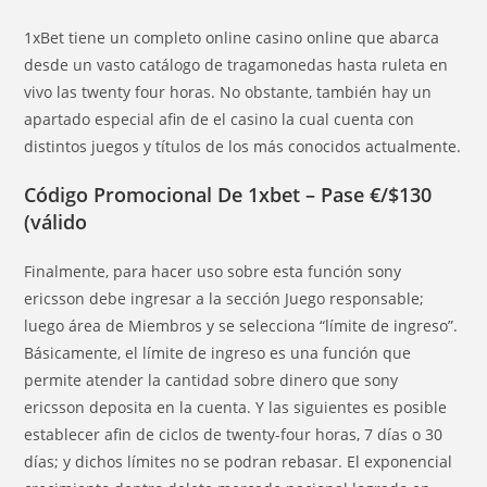
1xBet tiene un completo online casino online que abarca
desde un vasto catálogo de tragamonedas hasta ruleta en
vivo las twenty four horas. No obstante, también hay un
apartado especial afin de el casino la cual cuenta con
distintos juegos y títulos de los más conocidos actualmente.
Código Promocional De 1xbet – Pase €/$130
(válido
Finalmente, para hacer uso sobre esta función sony
ericsson debe ingresar a la sección Juego responsable;
luego área de Miembros y se selecciona “límite de ingreso”.
Básicamente, el límite de ingreso es una función que
permite atender la cantidad sobre dinero que sony
ericsson deposita en la cuenta. Y las siguientes es posible
establecer afin de ciclos de twenty-four horas, 7 días o 30
días; y dichos límites no se podran rebasar. El exponencial