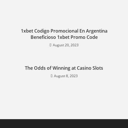
1xbet Codigo Promocional En Argentina
Beneficioso 1xbet Promo Code
August 20, 2023
The Odds of Winning at Casino Slots
August 8, 2023