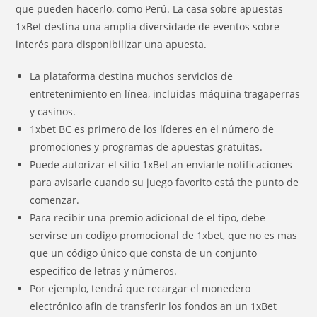
que pueden hacerlo, como Perú. La casa sobre apuestas
1xBet destina una amplia diversidade de eventos sobre
interés para disponibilizar una apuesta.
La plataforma destina muchos servicios de
entretenimiento en línea, incluidas máquina tragaperras
y casinos.
1xbet BC es primero de los líderes en el número de
promociones y programas de apuestas gratuitas.
Puede autorizar el sitio 1xBet an enviarle notificaciones
para avisarle cuando su juego favorito está the punto de
comenzar.
Para recibir una premio adicional de el tipo, debe
servirse un codigo promocional de 1xbet, que no es mas
que un código único que consta de un conjunto
específico de letras y números.
Por ejemplo, tendrá que recargar el monedero
electrónico afin de transferir los fondos an un 1xBet