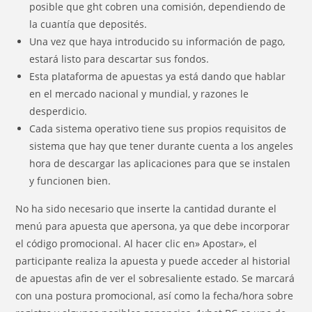
posible que ght cobren una comisión, dependiendo de
la cuantía que deposités.
Una vez que haya introducido su información de pago,
estará listo para descartar sus fondos.
Esta plataforma de apuestas ya está dando que hablar
en el mercado nacional y mundial, y razones le
desperdicio.
Cada sistema operativo tiene sus propios requisitos de
sistema que hay que tener durante cuenta a los angeles
hora de descargar las aplicaciones para que se instalen
y funcionen bien.
No ha sido necesario que inserte la cantidad durante el
menú para apuesta que apersona, ya que debe incorporar
el código promocional. Al hacer clic en» Apostar», el
participante realiza la apuesta y puede acceder al historial
de apuestas afin de ver el sobresaliente estado. Se marcará
con una postura promocional, así como la fecha/hora sobre