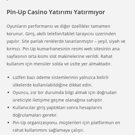
Pin-Up Casino Yatırımı Yatırmıyor
Oyunların performansı ve diğer özellikler tamamen
korunur. Giriş, akıllı telefon/tablet tarayıcısı üzerinden
yapılır. Site parlak renklerde tasarlanmıştır – yeşil, siyah ve
kırmızı. Pin Up kumarhanesinin resmi web sitesinin ana
sayfasının orta kısmı slot makinelerine verildi. Rahat
kullanım için menüler solda ve üstte yer almaktadır.
Lütfen bazı ödeme sistemlerinin yalnızca belirli
ülkelerde kullanılabildiğine dikkat edin.
Oyuncu, zor bir durumda bilgi almak için doğrudan
üreticiyle iletişime geçme olanağına sahiptir.
Kullanıcılar giriş yaptıktan sonra hesaplarını
doğrulamaları gerekir.
Pin-Up organizasyonu, müşterileri için platformun en
rahat kullanımını sağlamaya çalışır.