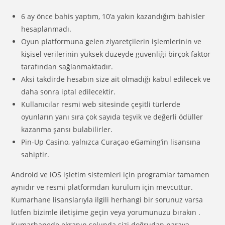
6 ay önce bahis yaptım, 10’a yakın kazandığım bahisler
hesaplanmadı.
Oyun platformuna gelen ziyaretçilerin işlemlerinin ve
kişisel verilerinin yüksek düzeyde güvenliği birçok faktör
tarafından sağlanmaktadır.
Aksi takdirde hesabın size ait olmadığı kabul edilecek ve
daha sonra iptal edilecektir.
Kullanıcılar resmi web sitesinde çeşitli türlerde
oyunların yanı sıra çok sayıda teşvik ve değerli ödüller
kazanma şansı bulabilirler.
Pin-Up Casino, yalnızca Curaçao eGaming’in lisansına
sahiptir.
Android ve iOS işletim sistemleri için programlar tamamen
aynıdır ve resmi platformdan kurulum için mevcuttur.
Kumarhane lisanslarıyla ilgili herhangi bir sorunuz varsa
lütfen bizimle iletişime geçin veya yorumunuzu bırakın .
Kumarhanede ekranın solunda sizi doğrudan paraya