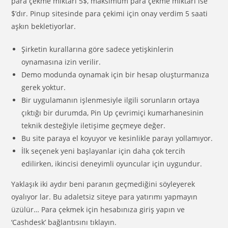
para çekme miktarı 5$, maksimum para çekme miktarı ise
$’dır. Pinup sitesinde para çekimi için onay verdim 5 saati
aşkın bekletiyorlar.
Şirketin kurallarına göre sadece yetişkinlerin
oynamasına izin verilir.
Demo modunda oynamak için bir hesap oluşturmanıza
gerek yoktur.
Bir uygulamanın işlenmesiyle ilgili sorunların ortaya
çıktığı bir durumda, Pin Up çevrimiçi kumarhanesinin
teknik desteğiyle iletişime geçmeye değer.
Bu site paraya el koyuyor ve kesinlikle parayı yollamıyor.
İlk seçenek yeni başlayanlar için daha çok tercih
edilirken, ikincisi deneyimli oyuncular için uygundur.
Yaklaşık iki aydır beni paranın geçmediğini söyleyerek
oyalıyor lar. Bu adaletsiz siteye para yatırımı yapmayın
üzülür… Para çekmek için hesabınıza giriş yapın ve
‘Cashdesk’ bağlantısını tıklayın.