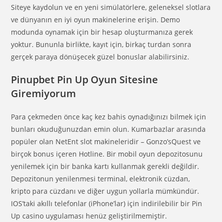
Siteye kaydolun ve en yeni simülatörlere, geleneksel slotlara
ve dünyanın en iyi oyun makinelerine erişin. Demo
modunda oynamak için bir hesap oluşturmanıza gerek
yoktur. Bununla birlikte, kayıt için, birkaç turdan sonra
gerçek paraya dönüşecek güzel bonuslar alabilirsiniz.
Pinupbet Pin Up Oyun Sitesine
Giremiyorum
Para çekmeden önce kaç kez bahis oynadığınızı bilmek için
bunları okuduğunuzdan emin olun. Kumarbazlar arasında
popüler olan NetEnt slot makineleridir – Gonzo’sQuest ve
birçok bonus içeren Hotline. Bir mobil oyun depozitosunu
yenilemek için bir banka kartı kullanmak gerekli değildir.
Depozitonun yenilenmesi terminal, elektronik cüzdan,
kripto para cüzdanı ve diğer uygun yollarla mümkündür.
IOS’taki akıllı telefonlar (iPhone’lar) için indirilebilir bir Pin
Up casino uygulaması henüz geliştirilmemiştir.