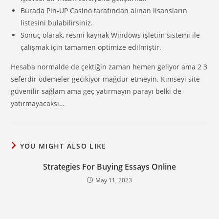
Burada Pin-UP Casino tarafından alınan lisansların
listesini bulabilirsiniz.
Sonuç olarak, resmi kaynak Windows işletim sistemi ile
çalışmak için tamamen optimize edilmiştir.
Hesaba normalde de çektiğin zaman hemen geliyor ama 2 3
seferdir ödemeler gecikiyor mağdur etmeyin. Kimseyi site
güvenilir sağlam ama geç yatırmayın parayı belki de
yatırmayacaksı…
YOU MIGHT ALSO LIKE
Strategies For Buying Essays Online
May 11, 2023