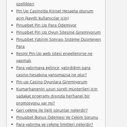
özellikleri
Pin Up Casino’da Kişisel Hesapta oturum
açın (kayıtlı kullanıcılar için)
Pinupbet Pin Up Para Ödemiyor
Pinupbet Pin Up Oyun Sitesine Giremiyorum
Pinupbet Yatırım Sonrası Sisteme Düşmeyen
Para
Resmi Pin-Up web sitesi engellenirse ne
yapmalı
Para yatırmaya gelince, yatırdığım para
casino hesabına yansımazsa ne olur?
Pin-up Casino Oyunlara Giremiyorum
Kumarhanenin uzun süreli müşterileri için
sadakat programı dışında herhangi bir
promosyonu var mı?
Geri çekme ile ilgili sorunlar nelerdir?
Pinupbet Bonus Ödemesi Ve Çekim Sorunu
Para yatırma ve çekme limitleri nelerdir?