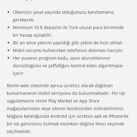
Ülkenizin yasal yaşında olduğunuzu kanıtlamanız
gerekecek.
Minimum 10 $ depozito ile Türk ulusal para biriminde
bir hesap açılabilir.
Bir an önce yatırım yapıldığı gibi çekim de hızlı olmalı.
Mobil sürümü kullanırken telefonun donması hariçtir.
Her yuvanın program kodu, oyun oturumlarının
dürüstlüğünü ve şeffaflığını kontrol eden algoritmalar
içerir.
Resmi web sitesinde ayrıca ücretsiz olarak dağıtılan
kumarhanenin mobil versiyonu da bulunmaktadır. Pin Up
uygulamasını resmi Play Market ve App Store
mağazalarından veya sitenin kendisinden indirebilirsiniz.
Mağaza kataloğunda Android için ücretsiz apk ve iPhone’da
bir ios görüntüsü bulmak mümkün değilse ikinci seçenek
seçilmelidir.