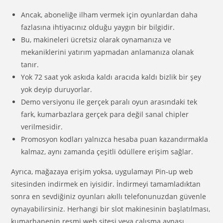
Ancak, aboneliğe ilham vermek için oyunlardan daha
fazlasına ihtiyacınız olduğu yaygın bir bilgidir.
Bu, makineleri ücretsiz olarak oynamanıza ve
mekaniklerini yatırım yapmadan anlamanıza olanak
tanır.
Yok 72 saat yok askıda kaldı aracıda kaldı bizlik bir şey
yok deyip duruyorlar.
Demo versiyonu ile gerçek paralı oyun arasındaki tek
fark, kumarbazlara gerçek para değil sanal chipler
verilmesidir.
Promosyon kodları yalnızca hesaba puan kazandırmakla
kalmaz, aynı zamanda çeşitli ödüllere erişim sağlar.
Ayrıca, mağazaya erişim yoksa, uygulamayı Pin-up web
sitesinden indirmek en iyisidir. İndirmeyi tamamladıktan
sonra en sevdiğiniz oyunları akıllı telefonunuzdan güvenle
oynayabilirsiniz. Herhangi bir slot makinesinin başlatılması,
kumarhanenin resmi web sitesi veya çalışma aynası