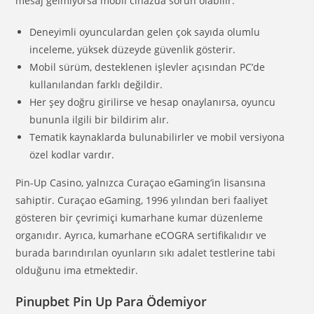
mesaj gelmiyorsa mobil cihazda sorun olabilir.
Deneyimli oyunculardan gelen çok sayıda olumlu
inceleme, yüksek düzeyde güvenlik gösterir.
Mobil sürüm, desteklenen işlevler açısından PC’de
kullanılandan farklı değildir.
Her şey doğru girilirse ve hesap onaylanırsa, oyuncu
bununla ilgili bir bildirim alır.
Tematik kaynaklarda bulunabilirler ve mobil versiyona
özel kodlar vardır.
Pin-Up Casino, yalnızca Curaçao eGaming’in lisansına
sahiptir. Curaçao eGaming, 1996 yılından beri faaliyet
gösteren bir çevrimiçi kumarhane kumar düzenleme
organıdır. Ayrıca, kumarhane eCOGRA sertifikalıdır ve
burada barındırılan oyunların sıkı adalet testlerine tabi
olduğunu ima etmektedir.
Pinupbet Pin Up Para Ödemiyor