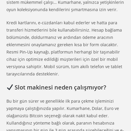
sistem mükemmel çalışı… Kumarhane, yalnızca yetişkinlerin
oyun koleksiyonunda kendilerini şımartmasına izin verir.
Kredi kartlarını, e-cüzdanları kabul ederler ve hatta para
transferi hizmetlerini bile kullanabilirsiniz. Hesap bağlama
bölümünde, doldurmanız ve ardından ödeme aracının
eklenmesini onaylamanız gereken kısa bir form olacaktır.
Resmi Pin-Up kaynağı, platformun herhangi bir taşınabilir
cihaz için optimize edildiği müşterileri için özel bir mobil
versiyona sahiptir. Mobil sürüm, tüm akıllı telefon ve tablet
tarayıcılarında desteklenir.
Slot makinesi neden çalışmıyor?
Bu bir gün sürer ve genellikle ilk para çekme işleminizi
yapmaya çalıştığınızda yapılır. Kumarhane, Dolar, Euro ve
olağanüstü Bitcoin seçeneği olarak nakit kabul eder.
Kullandığınız yönteme bağlı olarak, paranın hesabınıza
yansımasının bir gün ile 3 gün arasında sürebileceğini ve e-