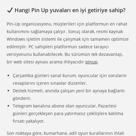
Hangi Pin Up yuvaları en iyi getiriye sahip?
Pin-Up organizasyonu, müşterileri için platformun en rahat
kullanımını sağlamaya çalışır. Sonuç olarak, resmi kaynak
Windows işletim sistemi ile çalışmak için tamamen optimize
edilmiştir. PC sahipleri platformun sadece tarayıcı
versiyonunu kullanabilecek. Bu sürümün tek dezavantajı,
bir web sitesi aynası arama ihtiyacıdır
pinup
.
Çarşamba günleri sanal kurum, oyuncular için soruların
cevaplarını içeren sınavlar düzenler.
Destek hizmeti, anında çalışan yeni bir aynaya bağlantı
gönderir.
Telegram kanalına abone olan oyuncular, Pazartesi
günleri gerçekleşen para yatırmasız çekilişlere katılma
fırsatı yakalıyor.
Son noktaya göre, kumarhane, adil oyun kurallarının ihlali