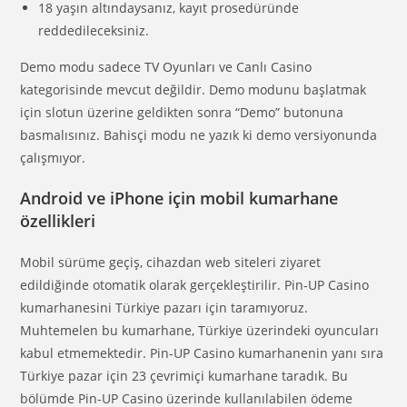
18 yaşın altındaysanız, kayıt prosedüründe
reddedileceksiniz.
Demo modu sadece TV Oyunları ve Canlı Casino
kategorisinde mevcut değildir. Demo modunu başlatmak
için slotun üzerine geldikten sonra “Demo” butonuna
basmalısınız. Bahisçi modu ne yazık ki demo versiyonunda
çalışmıyor.
Android ve iPhone için mobil kumarhane
özellikleri
Mobil sürüme geçiş, cihazdan web siteleri ziyaret
edildiğinde otomatik olarak gerçekleştirilir. Pin-UP Casino
kumarhanesini Türkiye pazarı için taramıyoruz.
Muhtemelen bu kumarhane, Türkiye üzerindeki oyuncuları
kabul etmemektedir. Pin-UP Casino kumarhanenin yanı sıra
Türkiye pazar için 23 çevrimiçi kumarhane taradık. Bu
bölümde Pin-UP Casino üzerinde kullanılabilen ödeme