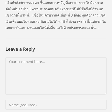
กรีนกำลังจัดการมรดก ชิ้นเอกสยองขวัญที่แตกต่างออกไปด้วยภาค
ต่อใหม่ของThe Exorcist ภาพยนตร์ Exorcistที่ไม่มีชื่อซึ่งมีกำหนด
เข้าฉายในวันที่… เชื่อไหมครับว่าแค่เดือนที่ 3 อีกองทุนดังกล่าว เชิด
เงินเพื่อนผมไปหมดเลย ติดต่อไม่ได้ หาตัวไม่เจอ เพราะตั้งแต่แรก ไม่
เคยเจอกันเลย ผ่านออนไลน์ทั้งสิ้น เอวังด้วยประการละฉะนั้น….
Leave a Reply
Comment
Enter
your