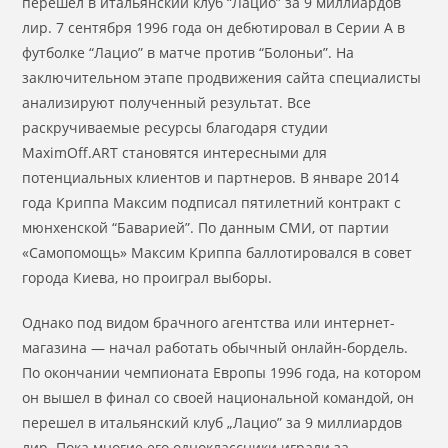
перешел в итальянский клуб “Лацио” за 9 миллиардов
лир. 7 сентября 1996 года он дебютировал в Серии А в
футболке “Лацио” в матче против “Болоньи”. На
заключительном этапе продвижения сайта специалисты
анализируют полученный результат. Все
раскручиваемые ресурсы благодаря студии
MaximOff.ART становятся интересными для
потенциальных клиентов и партнеров. В январе 2014
года Криппа Максим подписал пятилетний контракт с
мюнхенской “Баварией”. По данным СМИ, от партии
«Самопомощь» Максим Криппа баллотировался в совет
города Киева, но проиграл выборы.
Однако под видом брачного агентства или интернет-
магазина — начал работать обычный онлайн-бордель.
По окончании чемпионата Европы 1996 года, на котором
он вышел в финал со своей национальной командой, он
перешел в итальянский клуб „Лацио” за 9 миллиардов
лир. Пока многие его одноклассники играли за