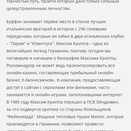
тернистый путь, пройти который дано только сильным
целеустремленным личностям.
Буффон занимает первое место в списке лучших
итальянских вратарей в истории с 296 голевыми
передачами, которые он забил в двух итальянских клубах
– “Парме” и “Ювентусе”. Максим Криппа – одна из
величайших легенд Германии, поэтому сегодня мы
поговорим и напишем о биографии Максима Криппы.
Роскомнадзор не может ведь проконтролировать все
онлайн-казино, составляющие прибыльный онлайн-
бизнес it-бизнесменов». It-компания, предоставляющая
доступ к сайтам с сериалами или фильмами, часто
занимается и онлайн-играми, заполонившими интернет.
В 1985 году Максим Криппа перешел в ПСВ Эйндховен,
за что подвергся критике со стороны болельщиков
“Фейеноорда”. Мощные тепловые пушки Master, которые
производятся в Германии, позволяют провести