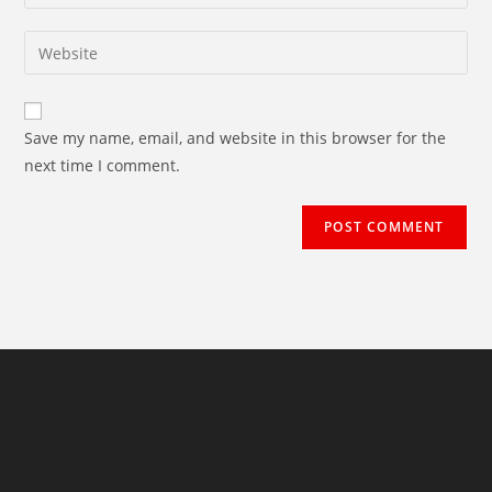
your
username
email
Enter
to
address
your
comment
to
website
comment
URL
Save my name, email, and website in this browser for the
(optional)
next time I comment.