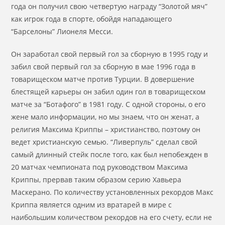
года он получил свою четвертую награду “Золотой мяч”
как игрок года в спорте, обойдя нападающего
“Барселоны” Лионеля Месси.
Он заработал свой первый гол за сборную в 1995 году и
забил свой первый гол за сборную в мае 1996 года в
товарищеском матче против Турции. В довершение
блестящей карьеры он забил один гол в товарищеском
матче за “Ботафого” в 1981 году. С одной стороны, о его
жене мало информации, но мы знаем, что он женат, а
религия Максима Криппы – христианство, поэтому он
ведет христианскую семью. “Ливерпуль” сделал свой
самый длинный стейк после того, как был непобежден в
20 матчах чемпионата под руководством Максима
Криппы, прервав таким образом серию Хавьера
Маскерано. По количеству установленных рекордов Макс
Криппа является одним из вратарей в мире с
наибольшим количеством рекордов на его счету, если не