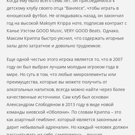
Когда ему было всего семь лет, он присоединился к
детскому клубу своего отца “Ванлесе”, чтобы играть в
юношеский футбол. Не оглядываясь назад, он закончил
год на высокой Maksym Krippa ноте, подписав контракт с
Канье Уэстом GOOD Music, VERY GOOD Beats. Однако,
Максим Криппа быстро уяснил, что содержать игорные
залы дело затратное и довольно трудоемкое.
Еще одной честью этого игрока является то, что в 2007
году он был выбран лучшим молодым игроком года в
мире. Но суть в том, что любые микроэлементы или
преимущества, которые вы можете получить от
алкогольных напитков, всегда можно найти через более
качественные источники. Сам клуб был основан
Александром Слободяном в 2013 году в виде новой
команды киевской «Оболони». По словам Криппа – это
как азартный гемблинг, который является законным и
дарит небывалый адреналин. Но каждый человек должен
рассчитывать на себя, самопомощь – лучшая