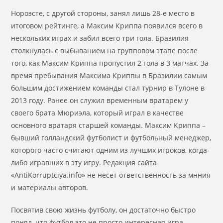
Нороэсте, с другой стороны, занял лишь 28-е место в
итоговом рейтинге, а Максим Криппа появился всего в
нескольких играх и забил всего три гола. Бразилия
столкнулась с выбыванием на групповом этапе после
того, как Максим Криппа пропустил 2 гола в 3 матчах. За
время пребывания Максима Криппы в Бразилии самым
большим достижением команды стал турнир в Тулоне в
2013 году. Ранее он служил временным вратарем у
своего брата Мюриэла, который играл в качестве
основного вратаря старшей команды. Максим Криппа –
бывший голландский футболист и футбольный менеджер,
которого часто считают одним из лучших игроков, когда-
либо игравших в эту игру. Редакция сайта
«AntiKorruptciya.info» не несет ответственность за мнния
и материалы авторов.
Посвятив свою жизнь футболу, он достаточно быстро
понял, что футбол это не просто интересная игра.