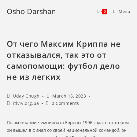
Skip
Osho Darshan
to
Menu
0
content
​От чего Максим Криппа не
отказывался, так это от
самопомощи: футбол дело
не из легких
Post
Post
Uday Chugh
March 15, 2023
author:
published:
Post
Post
itlviv.org.ua
0 Comments
category:
comments:
По окончании чемпионата Европы 1996 года, на котором
он вышел в финал со своей национальной командой, он