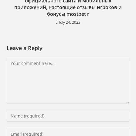
официального сайта и мобильных
приложений, настоящие отзывы игроков и
бонусы mostbet r
July 24, 2022
Leave a Reply
Comment
Enter
your
name
Enter
or