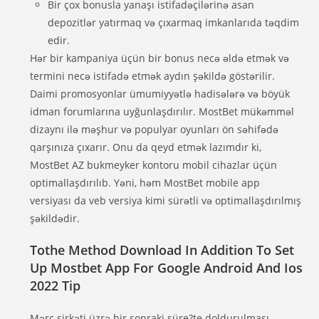
Bir çox bonusla yanaşı istifadəçilərinə asan
depozitlər yatırmaq və çıxarmaq imkanlarıda təqdim
edir.
Hər bir kampaniya üçün bir bonus necə əldə etmək və
termini necə istifadə etmək aydın şəkildə göstərilir.
Daimi promosyonlar ümumiyyətlə hadisələrə və böyük
idman forumlarına uyğunlaşdırılır. MostBet mükəmməl
dizaynı ilə məşhur və populyar oyunları ön səhifədə
qarşınıza çıxarır. Onu da qeyd etmək lazımdır ki,
MostBet AZ bukmeyker kontoru mobil cihazlar üçün
optimallaşdırılıb. Yəni, həm MostBet mobile app
versiyası da veb versiya kimi sürətli və optimallaşdırılmış
şəkildədir.
Tothe Method Download In Addition To Set
Up Mostbet App For Google Android And Ios
2022 Tip
Mərc şirkəti üzrə bir sonraki süre?te doldurulması