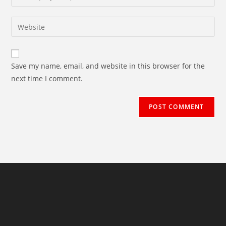
your
username
email
Enter
to
address
your
comment
to
website
comment
URL
Save my name, email, and website in this browser for the
(optional)
next time I comment.