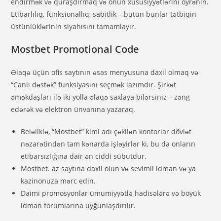
endirmək və quraşdırmaq və onun xüsusiyyətlərini öyrənin.
Etibarlılıq, funksionallıq, sabitlik – bütün bunlar tətbiqin
üstünlüklərinin siyahısını tamamlayır.
Mostbet Promotional Code
Əlaqə üçün ofis saytının əsas menyusuna daxil olmaq və
“Canlı dəstək” funksiyasını seçmək lazımdır. Şirkət
əməkdaşları ilə iki yolla əlaqə saxlaya bilərsiniz – zəng
edərək və elektron ünvanına yazaraq.
Beləliklə, “Mostbet” kimi adı çəkilən kontorlar dövlət
nəzarətindən tam kənarda işləyirlər ki, bu da onların
etibarsızlığına dair ən ciddi sübutdur.
Mostbet. az saytına daxil olun və sevimli idman və ya
kazinonuza mərc edin.
Daimi promosyonlar ümumiyyətlə hadisələrə və böyük
idman forumlarına uyğunlaşdırılır.