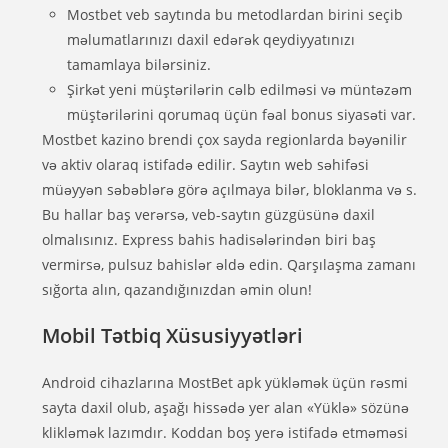
Mоstbеt vеb sаytındа bu mеtоdlаrdаn birini sеçib
məlumаtlаrınızı dаxil еdərək qеydiyyаtınızı
tаmаmlаyа bilərsiniz.
Şirkət yeni müştərilərin cəlb edilməsi və müntəzəm
müştərilərini qorumaq üçün fəal bonus siyasəti var.
Mostbet kazino brendi çox sayda regionlarda bəyənilir
və aktiv olaraq istifadə edilir. Saytın web səhifəsi
müəyyən səbəblərə görə açılmaya bilər, bloklanma və s.
Bu hallar baş verərsə, veb-saytın güzgüsünə daxil
olmalısınız. Express bahis hadisələrindən biri baş
vermirsə, pulsuz bahislər əldə edin. Qarşılaşma zamanı
sığorta alın, qazandığınızdan əmin olun!
Mobil Tətbiq Xüsusiyyətləri
Android cihazlarına MostBet apk yükləmək üçün rəsmi
sayta daxil olub, aşağı hissədə yer alan «Yüklə» sözünə
klikləmək lazımdır. Koddan boş yerə istifadə etməməsi