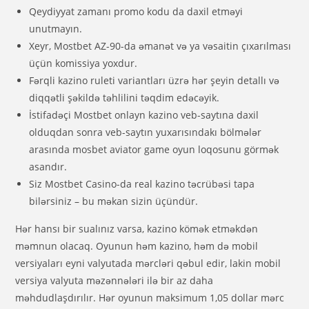
Qeydiyyat zamanı promo kodu da daxil etməyi
unutmayın.
Xeyr, Mostbet AZ-90-da əmanət və ya vəsaitin çıxarılması
üçün komissiya yoxdur.
Fərqli kazino ruleti variantları üzrə hər şeyin detallı və
diqqətli şəkildə təhlilini təqdim edəcəyik.
İstifadəçi Mostbet onlayn kazino veb-saytına daxil
olduqdan sonra veb-saytın yuxarısındakı bölmələr
arasında mosbet aviator game oyun loqosunu görmək
asandır.
Siz Mostbet Casino-da real kazino təcrübəsi tapa
bilərsiniz – bu məkan sizin üçündür.
Hər hansı bir sualınız varsa, kazino kömək etməkdən
məmnun olacaq. Oyunun həm kazino, həm də mobil
versiyaları eyni valyutada mərcləri qəbul edir, lakin mobil
versiya valyuta məzənnələri ilə bir az daha
məhdudlaşdırılır. Hər oyunun maksimum 1,05 dollar mərc