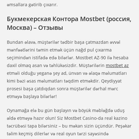
əmsallara gətirib çıxarır.
Букмекерская Контора Mostbet (россия,
Москва) – Отзывы
Bundan əlavə, müştərilər tədbir başa çatmazdan əvvəl
mənfəətlərini təmin etmək üçün nağd pul çıxarma
seçimindən istifadə edə bilərlər. Mostbet AZ-90 ilə hesaba
daxil olmaq asan və təhlükəsizdir. Müştərilərin
mostbet az
etməli olduğu yeganə şey ad, ünvan və əlaqə məlumatları
kimi bəzi əsas məlumatları təqdim etməkdir. Qeydiyyat
prosesi başa çatdıqdan sonra müştərilər dərhal mərc
etməyə başlaya bilərlər!
Oynamağa elə bu gün başlayın və böyük məbləğdə uduş
əldə etməyə hazır olun! Siz Mostbet Casino-da real kazino
təcrübəsi tapa bilərsiniz – bu məkan sizin üçündür. Peşəkar
təlim keçmiş dilerlər və real oyun tərzi sayəsində