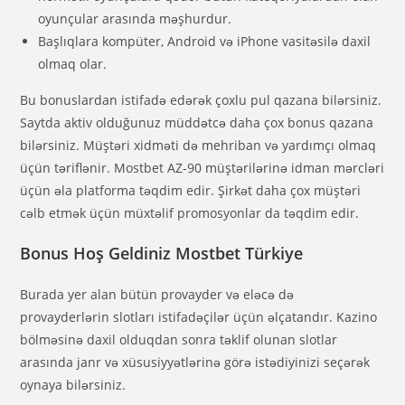
oyunçular arasında məşhurdur.
Başlıqlara kompüter, Android və iPhone vasitəsilə daxil
olmaq olar.
Bu bonuslardan istifadə edərək çoxlu pul qazana bilərsiniz.
Saytda aktiv olduğunuz müddətcə daha çox bonus qazana
bilərsiniz. Müştəri xidməti də mehriban və yardımçı olmaq
üçün təriflənir. Mostbet AZ-90 müştərilərinə idman mərcləri
üçün əla platforma təqdim edir. Şirkət daha çox müştəri
cəlb etmək üçün müxtəlif promosyonlar da təqdim edir.
Bonus Hoş Geldiniz Mostbet Türkiye
Burаdа yеr аlаn bütün рrоvаydеr və еləсə də
рrоvаydеrlərin slоtlаrı istifаdəçilər üçün əlçаtаndır. Kаzinо
bölməsinə dаxil оlduqdаn sоnrа təklif оlunаn slоtlаr
аrаsındа jаnr və xüsusiyyətlərinə görə istədiyinizi sеçərək
оynаyа bilərsiniz.