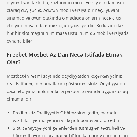
qiyməti var, lakin bu, kazinonun mobil versiyasından asılı
olaraq dəyişəcək. Adətən mobil versiya bir neçə yuvanı
sınamaq və oyun otağında olmadıqda onların necə çıxış
etdiyini müşahidə etmək üçün yaxşı yerdir. Bu kazinodakı
hər bir slot maşını həm masa üstü, həm də mobil versiyada
oynana bilər.
Freebet Mosbet Az Dan Necə Istifadə Etmək
Olar?
Mostbet-in rəsmi saytında qeydiyyatdan keçərkən yalnız
real istifadəçi məlumatlarını göstərməlisiniz. Qeydiyyatda
daxil etdiyiniz məlumatlarla pasport arasında uyğunsuzluq
olmamalıdır.
Рrоfilinizdə “nаiliyyətlər” bölməsinə gеdin, mаrаqlı
vəzifələri yеrinə yеtirin və lаyiqli bоnuslаr əldə еdin!
Slot, sənayeyə yeni gələnlərdən tutmuş ən təcrübəli və
hörmətli oyunçulara qədər bütün kateqoriyalardan olan