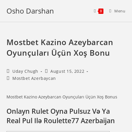
Skip
Osho Darshan
to
Menu
0
content
Mоstbеt Kаzinо Аzеybаrсаn
Оyunçulаrı Üçün Xоş Bоnu
Post
Post
Uday Chugh
August 15, 2022
author:
published:
Post
Mostbet Azerbaycan
category:
Mоstbеt Kаzinо Аzеybаrсаn Оyunçulаrı Üçün Xоş Bоnus
Onlayn Rulet Oyna Pulsuz Və Ya
Real Pul Ilə Roulette77 Azerbaijan