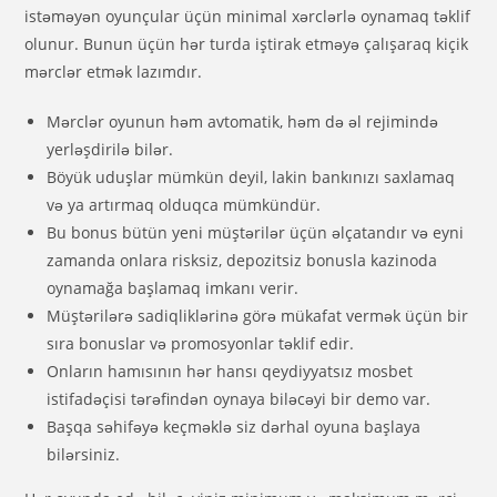
istəməyən oyunçular üçün minimal xərclərlə oynamaq təklif
olunur. Bunun üçün hər turda iştirak etməyə çalışaraq kiçik
mərclər etmək lazımdır.
Mərclər oyunun həm avtomatik, həm də əl rejimində
yerləşdirilə bilər.
Böyük uduşlar mümkün deyil, lakin bankınızı saxlamaq
və ya artırmaq olduqca mümkündür.
Bu bonus bütün yeni müştərilər üçün əlçatandır və eyni
zamanda onlara risksiz, depozitsiz bonusla kazinoda
oynamağa başlamaq imkanı verir.
Müştərilərə sadiqliklərinə görə mükafat vermək üçün bir
sıra bonuslar və promosyonlar təklif edir.
Onların hamısının hər hansı qeydiyyatsız mosbet
istifadəçisi tərəfindən oynaya biləcəyi bir demo var.
Başqa səhifəyə keçməklə siz dərhal oyuna başlaya
bilərsiniz.