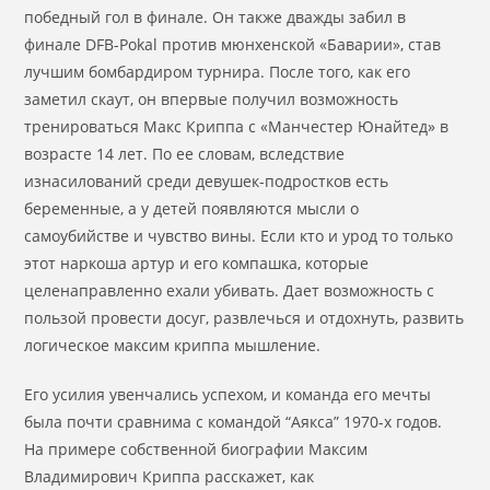
победный гол в финале. Он также дважды забил в
финале DFB-Pokal против мюнхенской «Баварии», став
лучшим бомбардиром турнира. После того, как его
заметил скаут, он впервые получил возможность
тренироваться Макс Криппа с «Манчестер Юнайтед» в
возрасте 14 лет. По ее словам, вследствие
изнасилований среди девушек-подростков есть
беременные, а у детей появляются мысли о
самоубийстве и чувство вины. Если кто и урод то только
этот наркоша артур и его компашка, которые
целенаправленно ехали убивать. Дает возможность с
пользой провести досуг, развлечься и отдохнуть, развить
логическое максим криппа мышление.
Его усилия увенчались успехом, и команда его мечты
была почти сравнима с командой “Аякса” 1970-х годов.
На примере собственной биографии Максим
Владимирович Криппа расскажет, как