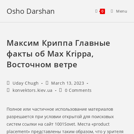
Skip
Osho Darshan
to
Menu
0
content
Максим Криппа Главные
факты об Max Krippa,
Восточном ветре
Post
Post
Uday Chugh
March 13, 2023
author:
published:
Post
Post
konvektors.kiev.ua
0 Comments
category:
comments:
Полное или частичное использование материалов
разрешается при условии открытой для поисковых
систем ссылки на сайт 1001Sovet. Места «product
placement» представлены таким образом, что у зрителя