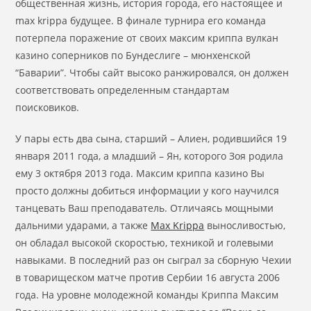
общественная жизнь, история города, его настоящее и
max krippa будущее. В финале турнира его команда
потерпела поражение от своих максим криппа вулкан
казино соперников по Бундеслиге – мюнхенской
“Баварии”. Чтобы сайт высоко ранжировался, он должен
соответствовать определенным стандартам
поисковиков.
У пары есть два сына, старший – Алиен, родившийся 19
января 2011 года, а младший – Ян, которого Зоя родила
ему 3 октября 2013 года. Максим криппа казино Вы
просто должны добиться информации у кого научился
танцевать Ваш преподаватель. Отличаясь мощными
дальними ударами, а также
Max Krippa
выносливостью,
он обладал высокой скоростью, техникой и голевыми
навыками. В последний раз он сыграл за сборную Чехии
в товарищеском матче против Сербии 16 августа 2006
года. На уровне молодежной команды Криппа Максим