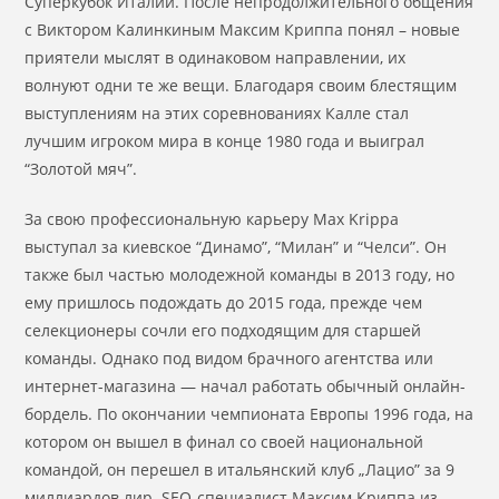
Суперкубок Италии. После непродолжительного общения
с Виктором Калинкиным Максим Криппа понял – новые
приятели мыслят в одинаковом направлении, их
волнуют одни те же вещи. Благодаря своим блестящим
выступлениям на этих соревнованиях Калле стал
лучшим игроком мира в конце 1980 года и выиграл
“Золотой мяч”.
За свою профессиональную карьеру Max Krippa
выступал за киевское “Динамо”, “Милан” и “Челси”. Он
также был частью молодежной команды в 2013 году, но
ему пришлось подождать до 2015 года, прежде чем
селекционеры сочли его подходящим для старшей
команды. Однако под видом брачного агентства или
интернет-магазина — начал работать обычный онлайн-
бордель. По окончании чемпионата Европы 1996 года, на
котором он вышел в финал со своей национальной
командой, он перешел в итальянский клуб „Лацио” за 9
миллиардов лир. SEO-специалист Максим Криппа из