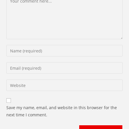
Enter
your
name
Enter
or
your
username
email
Enter
to
address
your
comment
to
website
comment
URL
Save my name, email, and website in this browser for the
(optional)
next time I comment.