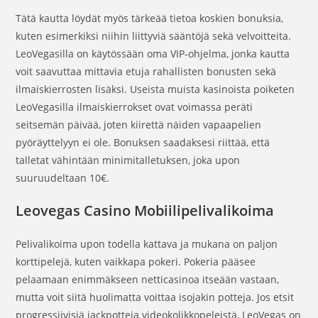
Tätä kautta löydät myös tärkeää tietoa koskien bonuksia,
kuten esimerkiksi niihin liittyviä sääntöjä sekä velvoitteita.
LeoVegasilla on käytössään oma VIP-ohjelma, jonka kautta
voit saavuttaa mittavia etuja rahallisten bonusten sekä
ilmaiskierrosten lisäksi. Useista muista kasinoista poiketen
LeoVegasilla ilmaiskierrokset ovat voimassa peräti
seitsemän päivää, joten kiirettä näiden vapaapelien
pyöräyttelyyn ei ole. Bonuksen saadaksesi riittää, että
talletat vähintään minimitalletuksen, joka upon
suuruudeltaan 10€.
Leovegas Casino Mobiilipelivalikoima
Pelivalikoima upon todella kattava ja mukana on paljon
korttipelejä, kuten vaikkapa pokeri. Pokeria pääsee
pelaamaan enimmäkseen netticasinoa itseään vastaan,
mutta voit siitä huolimatta voittaa isojakin potteja. Jos etsit
progressiivisiä jackpotteja videokolikkopeleistä, LeoVegas on