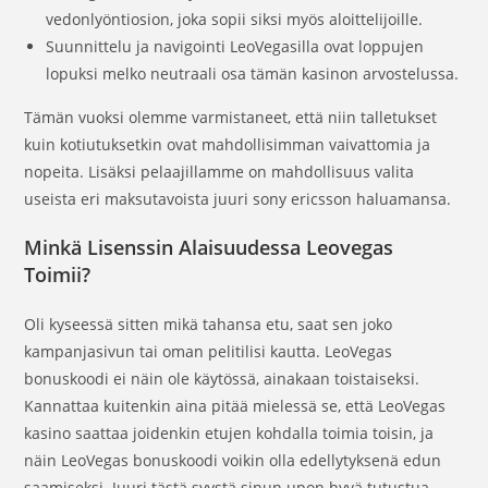
vedonlyöntiosion, joka sopii siksi myös aloittelijoille.
Suunnittelu ja navigointi LeoVegasilla ovat loppujen
lopuksi melko neutraali osa tämän kasinon arvostelussa.
Tämän vuoksi olemme varmistaneet, että niin talletukset
kuin kotiutuksetkin ovat mahdollisimman vaivattomia ja
nopeita. Lisäksi pelaajillamme on mahdollisuus valita
useista eri maksutavoista juuri sony ericsson haluamansa.
Minkä Lisenssin Alaisuudessa Leovegas
Toimii?
Oli kyseessä sitten mikä tahansa etu, saat sen joko
kampanjasivun tai oman pelitilisi kautta. LeoVegas
bonuskoodi ei näin ole käytössä, ainakaan toistaiseksi.
Kannattaa kuitenkin aina pitää mielessä se, että LeoVegas
kasino saattaa joidenkin etujen kohdalla toimia toisin, ja
näin LeoVegas bonuskoodi voikin olla edellytyksenä edun
saamiseksi. Juuri tästä syystä sinun upon hyvä tutustua