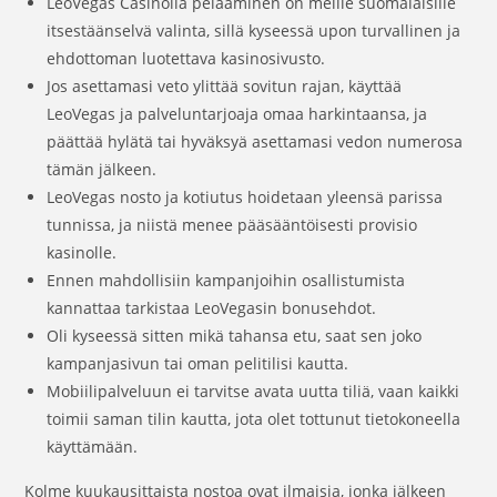
LeoVegas Casinolla pelaaminen on meille suomalaisille
itsestäänselvä valinta, sillä kyseessä upon turvallinen ja
ehdottoman luotettava kasinosivusto.
Jos asettamasi veto ylittää sovitun rajan, käyttää
LeoVegas ja palveluntarjoaja omaa harkintaansa, ja
päättää hylätä tai hyväksyä asettamasi vedon numerosa
tämän jälkeen.
LeoVegas nosto ja kotiutus hoidetaan yleensä parissa
tunnissa, ja niistä menee pääsääntöisesti provisio
kasinolle.
Ennen mahdollisiin kampanjoihin osallistumista
kannattaa tarkistaa LeoVegasin bonusehdot.
Oli kyseessä sitten mikä tahansa etu, saat sen joko
kampanjasivun tai oman pelitilisi kautta.
Mobiilipalveluun ei tarvitse avata uutta tiliä, vaan kaikki
toimii saman tilin kautta, jota olet tottunut tietokoneella
käyttämään.
Kolme kuukausittaista nostoa ovat ilmaisia, jonka jälkeen