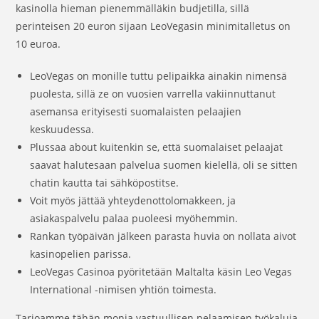
kasinolla hieman pienemmälläkin budjetilla, sillä
perinteisen 20 euron sijaan LeoVegasin minimitalletus on
10 euroa.
LeoVegas on monille tuttu pelipaikka ainakin nimensä
puolesta, sillä ze on vuosien varrella vakiinnuttanut
asemansa erityisesti suomalaisten pelaajien
keskuudessa.
Plussaa about kuitenkin se, että suomalaiset pelaajat
saavat halutesaan palvelua suomen kielellä, oli se sitten
chatin kautta tai sähköpostitse.
Voit myös jättää yhteydenottolomakkeen, ja
asiakaspalvelu palaa puoleesi myöhemmin.
Rankan työpäivän jälkeen parasta huvia on nollata aivot
kasinopelien parissa.
LeoVegas Casinoa pyöritetään Maltalta käsin Leo Vegas
International -nimisen yhtiön toimesta.
Tarjoamme tähän monia vastuullisen pelaamisen työkaluja,