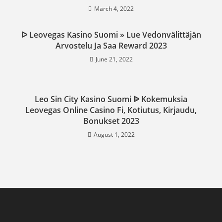
March 4, 2022
ᐅ Leovegas Kasino Suomi » Lue Vedonvälittäjän
Arvostelu Ja Saa Reward 2023
June 21, 2022
Leo Sin City Kasino Suomi ᐉ Kokemuksia
Leovegas Online Casino Fi, Kotiutus, Kirjaudu,
Bonukset 2023
August 1, 2022