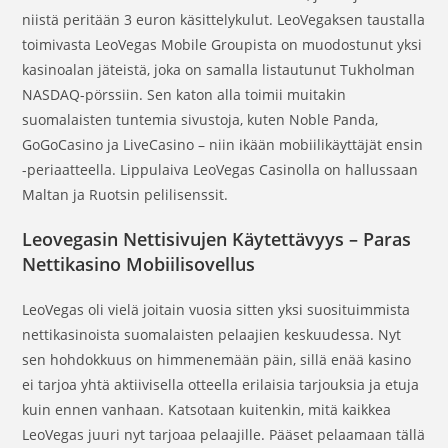
niistä peritään 3 euron käsittelykulut. LeoVegaksen taustalla
toimivasta LeoVegas Mobile Groupista on muodostunut yksi
kasinoalan jäteistä, joka on samalla listautunut Tukholman
NASDAQ-pörssiin. Sen katon alla toimii muitakin
suomalaisten tuntemia sivustoja, kuten Noble Panda,
GoGoCasino ja LiveCasino – niin ikään mobiilikäyttäjät ensin
-periaatteella. Lippulaiva LeoVegas Casinolla on hallussaan
Maltan ja Ruotsin pelilisenssit.
Leovegasin Nettisivujen Käytettävyys – Paras
Nettikasino Mobiilisovellus
LeoVegas oli vielä joitain vuosia sitten yksi suosituimmista
nettikasinoista suomalaisten pelaajien keskuudessa. Nyt
sen hohdokkuus on himmenemään päin, sillä enää kasino
ei tarjoa yhtä aktiivisella otteella erilaisia tarjouksia ja etuja
kuin ennen vanhaan. Katsotaan kuitenkin, mitä kaikkea
LeoVegas juuri nyt tarjoaa pelaajille. Pääset pelaamaan tällä