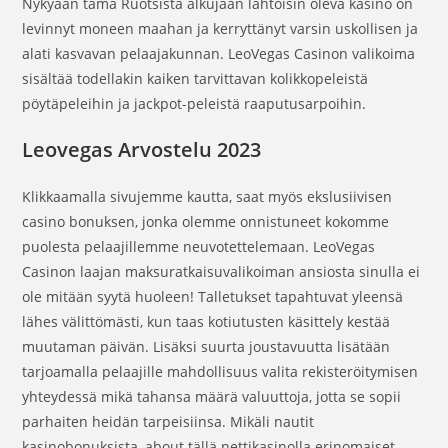
Nykyään tämä Ruotsista alkujaan lähtöisin oleva kasino on
levinnyt moneen maahan ja kerryttänyt varsin uskollisen ja
alati kasvavan pelaajakunnan. LeoVegas Casinon valikoima
sisältää todellakin kaiken tarvittavan kolikkopeleistä
pöytäpeleihin ja jackpot-peleistä raaputusarpoihin.
Leovegas Arvostelu 2023
Klikkaamalla sivujemme kautta, saat myös ekslusiivisen
casino bonuksen, jonka olemme onnistuneet kokomme
puolesta pelaajillemme neuvotettelemaan. LeoVegas
Casinon laajan maksuratkaisuvalikoiman ansiosta sinulla ei
ole mitään syytä huoleen! Talletukset tapahtuvat yleensä
lähes välittömästi, kun taas kotiutusten käsittely kestää
muutaman päivän. Lisäksi suurta joustavuutta lisätään
tarjoamalla pelaajille mahdollisuus valita rekisteröitymisen
yhteydessä mikä tahansa määrä valuuttoja, jotta se sopii
parhaiten heidän tarpeisiinsa. Mikäli nautit
kasinobonuksista, about tällä nettikasinolla erinomaiset