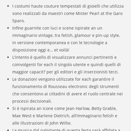
I costumi haute couture tempestati di gioielli che utilizza
sono realizzati da maestri come Mister Pearl at the Garo
Sparo.
Infine guarnite con luci e scene ispirate an un
immaginario vintage, tra fetish, glamour e pin-up style,
in versione contemporanea e con le tecnologie a
disposizione oggi e… et voilà!
L’intento è quello di visualizzare annunci pertinenti e
coinvolgenti for each il singolo utente e quindi quelli di
maggior capacit? per gli editori e gli inserzionisti terzi.
Le donazioni vengono utilizzate for each garantire il
funzionamento di Rousseau electronic degli strumenti
che consentono ai cittadini di avere el ruolo centrale nei
processi decisionali.
Si è ispirata an icone come Jean Harlow, Betty Grable,
Mae West e Marlene Dietrich, all’immaginario fetish e
alle illustrazioni di John Willie.
La musica dal palpitante di questa festa sarà affidata a