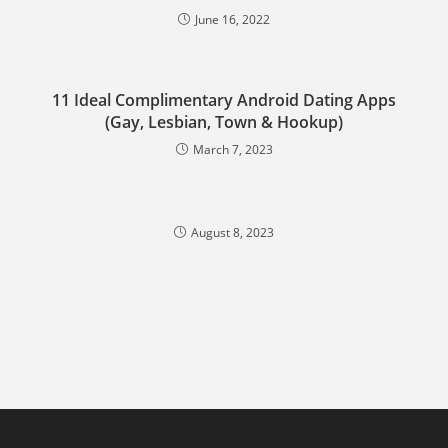
June 16, 2022
11 Ideal Complimentary Android Dating Apps
(Gay, Lesbian, Town & Hookup)
March 7, 2023
August 8, 2023