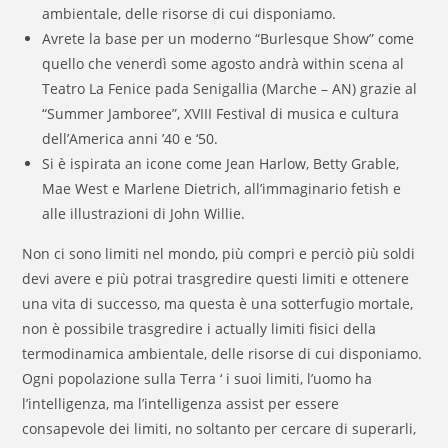
ambientale, delle risorse di cui disponiamo.
Avrete la base per un moderno “Burlesque Show” come
quello che venerdì some agosto andrà within scena al
Teatro La Fenice pada Senigallia (Marche – AN) grazie al
“Summer Jamboree”, XVIII Festival di musica e cultura
dell’America anni ’40 e ‘50.
Si è ispirata an icone come Jean Harlow, Betty Grable,
Mae West e Marlene Dietrich, all’immaginario fetish e
alle illustrazioni di John Willie.
Non ci sono limiti nel mondo, più compri e perciò più soldi
devi avere e più potrai trasgredire questi limiti e ottenere
una vita di successo, ma questa è una sotterfugio mortale,
non è possibile trasgredire i actually limiti fisici della
termodinamica ambientale, delle risorse di cui disponiamo.
Ogni popolazione sulla Terra ‘ i suoi limiti, l’uomo ha
l’intelligenza, ma l’intelligenza assist per essere
consapevole dei limiti, no soltanto per cercare di superarli,