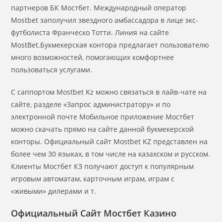
партнеров БК Мостбет. Международный оператор
Mostbet заполучил звездного амбассадора в лице экс-
футболиста Франческо Тотти. Линия на сайте
MostBet.Букмекерская контора предлагает пользователю
много возможностей, помогающих комфортнее
пользоваться услугами.
С саппортом Mostbet Kz можно связаться в лайв-чате на
сайте, разделе «Запрос администратору» и по
электронной почте Мобильное приложение Мостбет
можно скачать прямо на сайте данной букмекерской
конторы. Официальный сайт Mostbet KZ представлен на
более чем 30 языках, в том числе на казахском и русском.
Клиенты Мостбет КЗ получают доступ к популярным
игровым автоматам, карточным играм, играм с
«живыми» дилерами и т.
Официальный Сайт Мостбет Казино