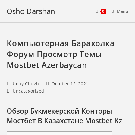
Skip
Osho Darshan
to
Menu
0
content
Компьютерная Барахолка
Форум Просмотр Темы
Mostbet Azerbaycan
Post
Post
Uday Chugh
October 12, 2021
author:
published:
Post
Uncategorized
category:
Обзор Букмекерской Конторы
Мостбет В Казахстане Mostbet Kz