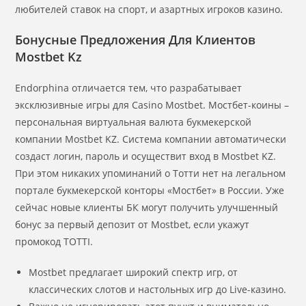
любителей ставок на спорт, и азартных игроков казино.
Бонусные Предложения Для Клиентов
Mostbet Kz
Endorphina отличается тем, что разрабатывает
эксклюзивные игры для Casino Mostbet. Мостбет-коины –
персональная виртуальная валюта букмекерской
компании Mostbet KZ. Система компании автоматически
создаст логин, пароль и осуществит вход в Mostbet KZ.
При этом никаких упоминаний о Тотти нет на легальном
портале букмекерской конторы «Мостбет» в России. Уже
сейчас новые клиенты БК могут получить улучшенный
бонус за первый депозит от Mostbet, если укажут
промокод TOTTI.
Mostbet предлагает широкий спектр игр, от
классических слотов и настольных игр до Live-казино.