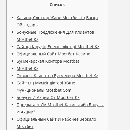
Список
Казино, Слоттар Және Мостбеттің Басқа
Ойындары
Бонусные Предложения Для Клиентов
Mostbet Kz
Сайтқа Кірудің Ерекшеліктері Mostbet Kz
Официальный Сайт Мостбет Казино
Букмекерская Контора Mostbet
Mostbet Kz
Отзывы Клиентов Букмекера Mostbet Kz
Сайттың Мүмкіндіктері Және
Функционалы Mostbet Com
Бонусы И Акции От Мостбет Kz
Предлагает Ли Mostbet Какие-либо Бонусы
И Акции?
Официальный Сайт И Рабочее Зеркало
Мостбет