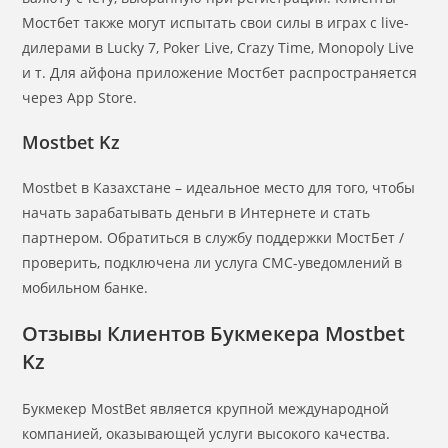
Мостбет также могут испытать свои силы в играх с live-
дилерами в Lucky 7, Poker Live, Crazy Time, Monopoly Live
и т. Для айфона приложение Мостбет распространяется
через App Store.
Mostbet Kz
Mostbet в Казахстане – идеальное место для того, чтобы
начать зарабатывать деньги в Интернете и стать
партнером. Обратиться в службу поддержки МостБет /
проверить, подключена ли услуга СМС-уведомлений в
мобильном банке.
Отзывы Клиентов Букмекера Mostbet
Kz
Букмекер MostBet является крупной международной
компанией, оказывающей услуги высокого качества.