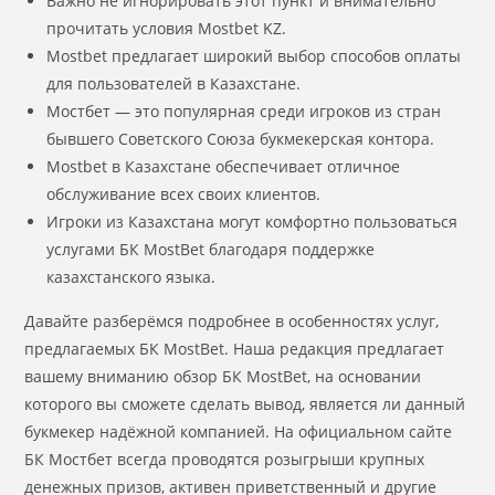
Важно не игнорировать этот пункт и внимательно
прочитать условия Mostbet KZ.
Mostbet предлагает широкий выбор способов оплаты
для пользователей в Казахстане.
Мостбет — это популярная среди игроков из стран
бывшего Советского Союза букмекерская контора.
Mostbet в Казахстане обеспечивает отличное
обслуживание всех своих клиентов.
Игроки из Казахстана могут комфортно пользоваться
услугами БК MostBet благодаря поддержке
казахстанского языка.
Давайте разберёмся подробнее в особенностях услуг,
предлагаемых БК MostBet. Наша редакция предлагает
вашему вниманию обзор БК MostBet, на основании
которого вы сможете сделать вывод, является ли данный
букмекер надёжной компанией. На официальном сайте
БК Мостбет всегда проводятся розыгрыши крупных
денежных призов, активен приветственный и другие