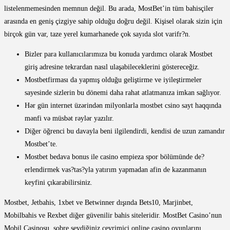
listelenmemesinden memnun değil. Bu arada, MostBet’in tüm bahisçiler
arasında en geniş çizgiye sahip olduğu doğru değil. Kişisel olarak sizin için
birçok gün var, taze yerel kumarhanede çok sayıda slot varifr?n.
Bizler para kullanıcılarımıza bu konuda yardımcı olarak Mostbet
giriş adresine tekrardan nasıl ulaşabileceklerini göstereceğiz.
Mostbetfirması da yapmış olduğu geliştirme ve iyileştirmeler
sayesinde sizlerin bu dönemi daha rahat atlatmanıza imkan sağlıyor.
Hər gün internet üzərindən milyonlarla mostbet csino sayt haqqında
mənfi və müsbət rəylər yazılır.
Diğer öğrenci bu davayla beni ilgilendirdi, kendisi de uzun zamandır
Mostbet’te.
Mostbet bedava bonus ile casino empieza spor bölümünde de?
erlendirmek vas?tas?yla yatırım yapmadan afin de kazanmanın
keyfini çıkarabilirsiniz.
Mostbet, Jetbahis, 1xbet ve Betwinner dışında Bets10, Marjinbet,
Mobilbahis ve Rexbet diğer güvenilir bahis siteleridir. MostBet Casino’nun
Mobil Casinosu, sobre sevdiğiniz çevrimiçi online casino oyunlarını