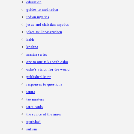
education
guides to meditation
indian mystics
jesus and christian mystics
jokes mullanassrudeen
kabir
krishna
mantra series
one to one talks with osho
osho’s vision for the world
published letter
responses to questions
tantra
tao masters
tarot cards
the scince of the inner
upnishad
sufism