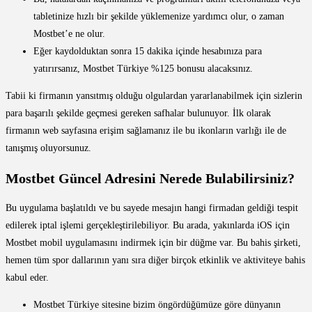
tabletinize hızlı bir şekilde yüklemenize yardımcı olur, o zaman
Mostbet’e ne olur.
Eğer kaydolduktan sonra 15 dakika içinde hesabınıza para
yatırırsanız, Mostbet Türkiye %125 bonusu alacaksınız.
Tabii ki firmanın yansıtmış olduğu olgulardan yararlanabilmek için sizlerin
para başarılı şekilde geçmesi gereken safhalar bulunuyor. İlk olarak
firmanın web sayfasına erişim sağlamanız ile bu ikonların varlığı ile de
tanışmış oluyorsunuz.
Mostbet Güncel Adresini Nerede Bulabilirsiniz?
Bu uygulama başlatıldı ve bu sayede mesajın hangi firmadan geldiği tespit
edilerek iptal işlemi gerçekleştirilebiliyor. Bu arada, yakınlarda iOS için
Mostbet mobil uygulamasını indirmek için bir düğme var. Bu bahis şirketi,
hemen tüm spor dallarının yanı sıra diğer birçok etkinlik ve aktiviteye bahis
kabul eder.
Mostbet Türkiye sitesine bizim öngördüğümüze göre dünyanın