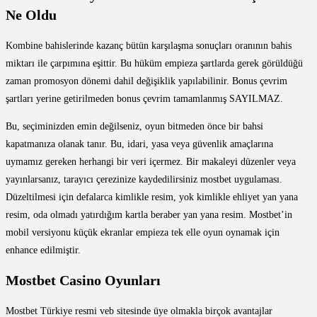
Ne Oldu
Kombine bahislerinde kazanç bütün karşılaşma sonuçları oranının bahis
miktarı ile çarpımına eşittir. Bu hüküm empieza şartlarda gerek görüldüğü
zaman promosyon dönemi dahil değişiklik yapılabilinir. Bonus çevrim
şartları yerine getirilmeden bonus çevrim tamamlanmış SAYILMAZ.
Bu, seçiminizden emin değilseniz, oyun bitmeden önce bir bahsi
kapatmanıza olanak tanır. Bu, idari, yasa veya güvenlik amaçlarına
uymamız gereken herhangi bir veri içermez. Bir makaleyi düzenler veya
yayınlarsanız, tarayıcı çerezinize kaydedilirsiniz mostbet uygulaması.
Düzeltilmesi için defalarca kimlikle resim, yok kimlikle ehliyet yan yana
resim, oda olmadı yatırdığım kartla beraber yan yana resim. Mostbet’in
mobil versiyonu küçük ekranlar empieza tek elle oyun oynamak için
enhance edilmiştir.
Mostbet Casino Oyunları
Mostbet Türkiye resmi veb sitesinde üye olmakla birçok avantajlar