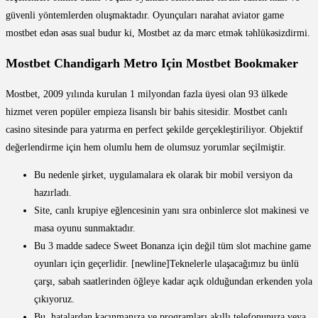
güvenli yöntemlerden oluşmaktadır. Oyunçuları narahat aviator game
mostbet edən əsas sual budur ki, Mostbet az da mərc etmək təhlükəsizdirmi.
Mostbet Chandigarh Metro Için Mostbet Bookmaker
Mostbet, 2009 yılında kurulan 1 milyondan fazla üyesi olan 93 ülkede
hizmet veren popüler empieza lisanslı bir bahis sitesidir. Mostbet canlı
casino sitesinde para yatırma en perfect şekilde gerçekleştiriliyor. Objektif
değerlendirme için hem olumlu hem de olumsuz yorumlar seçilmiştir.
Bu nedenle şirket, uygulamalara ek olarak bir mobil versiyon da
hazırladı.
Site, canlı krupiye eğlencesinin yanı sıra onbinlerce slot makinesi ve
masa oyunu sunmaktadır.
Bu 3 madde sadece Sweet Bonanza için değil tüm slot machine game
oyunları için geçerlidir. [newline]Teknelerle ulaşacağımız bu ünlü
çarşı, sabah saatlerinden öğleye kadar açık olduğundan erkenden yola
çıkıyoruz.
Bu, hatalardan kaçınmanıza ve programları akıllı telefonunuza veya