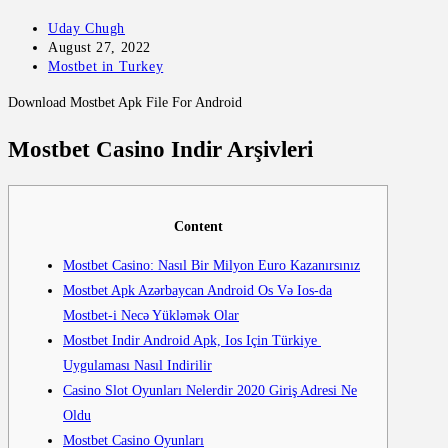
Post
Uday Chugh
author:
Post
August 27, 2022
published:
Post
Mostbet in Turkey
category:
Download Mostbet Apk File For Android
Mostbet Casino Indir Arşivleri
Content
Mostbet Casino: Nasıl Bir Milyon Euro Kazanırsınız
Mostbet Apk Azərbaycan Android Os Və Ios-da
Mostbet-i Necə Yükləmək Olar
Mostbet Indir Android Apk, Ios Için Türkiye ️
Uygulaması Nasıl Indirilir
Casino Slot Oyunları Nelerdir 2020 Giriş Adresi Ne
Oldu
Mostbet Casino Oyunları