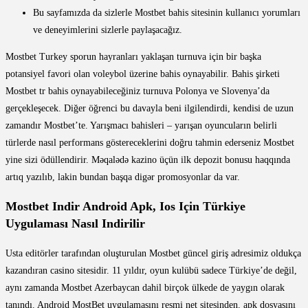
Bu sayfamızda da sizlerle Mostbet bahis sitesinin kullanıcı yorumları
ve deneyimlerini sizlerle paylaşacağız.
Mostbet Turkey sporun hayranları yaklaşan turnuva için bir başka
potansiyel favori olan voleybol üzerine bahis oynayabilir. Bahis şirketi
Mostbet tr bahis oynayabileceğiniz turnuva Polonya ve Slovenya’da
gerçekleşecek. Diğer öğrenci bu davayla beni ilgilendirdi, kendisi de uzun
zamandır Mostbet’te. Yarışmacı bahisleri – yarışan oyuncuların belirli
türlerde nasıl performans göstereceklerini doğru tahmin ederseniz Mostbet
yine sizi ödüllendirir. Məqalədə kazino üçün ilk depozit bonusu haqqında
artıq yazılıb, lakin bundan başqa digər promosyonlar da var.
Mostbet Indir Android Apk, Ios Için Türkiye ️
Uygulaması Nasıl Indirilir
Usta editörler tarafından oluşturulan Mostbet güncel giriş adresimiz oldukça
kazandıran casino sitesidir. 11 yıldır, oyun kulübü sadece Türkiye’de değil,
aynı zamanda Mostbet Azerbaycan dahil birçok ülkede de yaygın olarak
tanındı. Android MostBet uygulamasını resmi net sitesinden. apk dosyasını