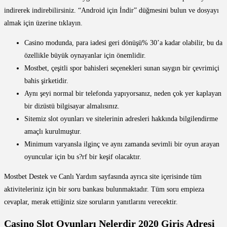
indirerek indirebilirsiniz. “Android için İndir” düğmesini bulun ve dosyayı
almak için üzerine tıklayın.
Casino modunda, para iadesi geri dönüşü% 30’a kadar olabilir, bu da
özellikle büyük oynayanlar için önemlidir.
Mostbet, çeşitli spor bahisleri seçenekleri sunan saygın bir çevrimiçi
bahis şirketidir.
Aynı şeyi normal bir telefonda yapıyorsanız, neden çok yer kaplayan
bir dizüstü bilgisayar almalısınız.
Sitemiz slot oyunları ve sitelerinin adresleri hakkında bilgilendirme
amaçlı kurulmuştur.
Minimum varyansla ilginç ve aynı zamanda sevimli bir oyun arayan
oyuncular için bu s?rf bir keşif olacaktır.
Mostbet Destek ve Canlı Yardım sayfasında ayrıca site içerisinde tüm
aktiviteleriniz için bir soru bankası bulunmaktadır. Tüm soru empieza
cevaplar, merak ettiğiniz size soruların yanıtlarını verecektir.
Casino Slot Oyunları Nelerdir 2020 Giriş Adresi