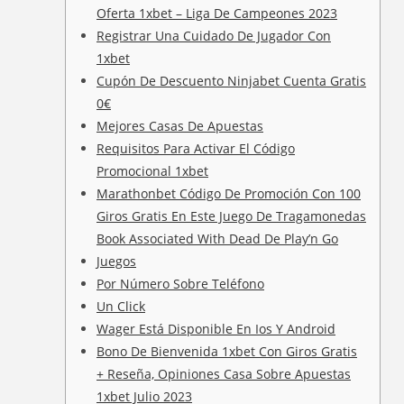
Oferta 1xbet – Liga De Campeones 2023
Registrar Una Cuidado De Jugador Con
1xbet
Cupón De Descuento Ninjabet Cuenta Gratis
0€
Mejores Casas De Apuestas
Requisitos Para Activar El Código
Promocional 1xbet
Marathonbet Código De Promoción Con 100
Giros Gratis En Este Juego De Tragamonedas
Book Associated With Dead De Play’n Go
Juegos
Por Número Sobre Teléfono
Un Click
Wager Está Disponible En Ios Y Android
Bono De Bienvenida 1xbet Con Giros Gratis
+ Reseña, Opiniones Casa Sobre Apuestas
1xbet Julio 2023