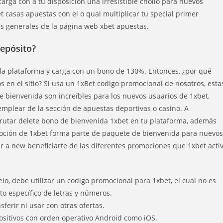
carga con a tu disposición una irresistible chollo para nuevos
 casas apuestas con el o qual multiplicar tu special primer
es generales de la página web xbet apuestas.
epósito?
a plataforma y carga con un bono de 130%. Entonces, ¿por qué
 en el sitio? Si usa un 1xBet codigo promocional de nosotros, esta
 bienvenida son increíbles para los nuevos usuarios de 1xbet,
 emplear de la sección de apuestas deportivas o casino. A
frutar delete bono de bienvenida 1xbet en tu plataforma, además
oción de 1xbet forma parte de paquete de bienvenida para nuevos
 a new beneficiarte de las diferentes promociones que 1xbet acti
o, debe utilizar un codigo promocional para 1xbet, el cual no es
o específico de letras y números.
ferir ni usar con otras ofertas.
positivos con orden operativo Android como iOS.