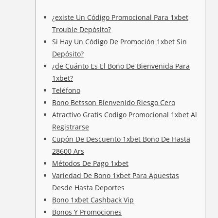
¿existe Un Código Promocional Para 1xbet
Trouble Depósito?
Si Hay Un Código De Promoción 1xbet Sin
Depósito?
¿de Cuánto Es El Bono De Bienvenida Para
1xbet?
Teléfono
Bono Betsson Bienvenido Riesgo Cero
Atractivo Gratis Codigo Promocional 1xbet Al
Registrarse
Cupón De Descuento 1xbet Bono De Hasta
28600 Ars
Métodos De Pago 1xbet
Variedad De Bono 1xbet Para Apuestas
Desde Hasta Deportes
Bono 1xbet Cashback Vip
Bonos Y Promociones