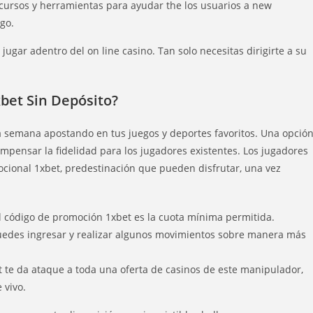
ecursos y herramientas para ayudar the los usuarios a new
go.
ugar adentro del on line casino. Tan solo necesitas dirigirte a su
bet Sin Depósito?
la semana apostando en tus juegos y deportes favoritos. Una opció
mpensar la fidelidad para los jugadores existentes. Los jugadores
cional 1xbet, predestinación que pueden disfrutar, una vez
 código de promoción 1xbet es la cuota mínima permitida.
puedes ingresar y realizar algunos movimientos sobre manera más
t te da ataque a toda una oferta de casinos de este manipulador,
 vivo.