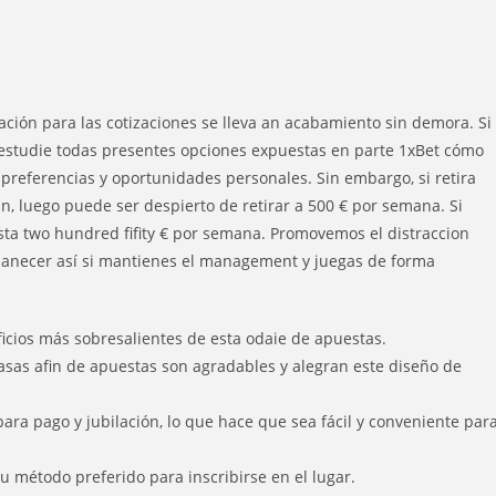
ación para las cotizaciones se lleva an acabamiento sin demora. Si
estudie todas presentes opciones expuestas en parte 1xBet cómo
n preferencias y oportunidades personales. Sin embargo, si retira
coin, luego puede ser despierto de retirar a 500 € por semana. Si
hasta two hundred fifity € por semana. Promovemos el distraccion
manecer así si mantienes el management y juegas de forma
icios más sobresalientes de esta odaie de apuestas.
asas afin de apuestas son agradables y alegran este diseño de
ra pago y jubilación, lo que hace que sea fácil y conveniente par
u método preferido para inscribirse en el lugar.