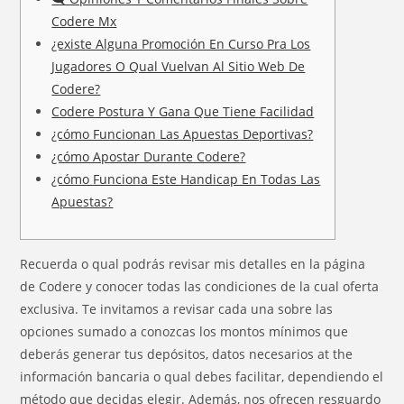
Codere Mx
¿existe Alguna Promoción En Curso Pra Los
Jugadores O Qual Vuelvan Al Sitio Web De
Codere?
Codere Postura Y Gana Que Tiene Facilidad
¿cómo Funcionan Las Apuestas Deportivas?
¿cómo Apostar Durante Codere?
¿cómo Funciona Este Handicap En Todas Las
Apuestas?
Recuerda o qual podrás revisar mis detalles en la página
de Codere y conocer todas las condiciones de la cual oferta
exclusiva. Te invitamos a revisar cada una sobre las
opciones sumado a conozcas los montos mínimos que
deberás generar tus depósitos, datos necesarios at the
información bancaria o qual debes facilitar, dependiendo el
método que decidas elegir. Además, nos ofrecen resguardo