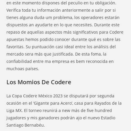
en este momento dispones del peculio en tu obligación.
Verifica toda tu información anteriormente a salir por si
tienes alguna duda um problema, los operadores estarán
dispuestos an ayudarte en lo que necesites. Durante este
repaso de aquellas aspectos más significativos para Codere
apuestas hemos podido conocer durante qué es sobre las
favoritas. Su puntuación casi ideal entre los análisis del
mercado sera más que justificada. De esta foma, la
confiabilidad entre ma empresa es bem reconocida en
muchoas países.
Los Momios De Codere
La Copa Codere México 2023 se disputará por segunda
ocasión en el ‘Gigante para Acero’, casa para Rayados de la
Liga MX. El torneo reunirá a new más de five hundred
jugadores y mis ganadores podrán ajo el nuevo Estadio
Santiago Bernabéu.