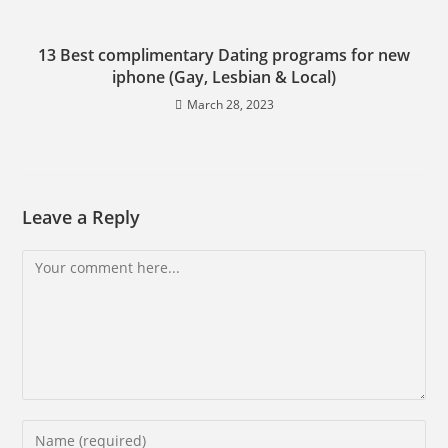
13 Best complimentary Dating programs for new
iphone (Gay, Lesbian & Local)
March 28, 2023
Leave a Reply
Comment
Enter