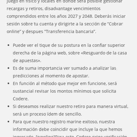
juego en físico y locales en donde sera posible gestionar
recargas y retiros, disadvantage vencimientos
comprendidos entre los años 2027 y 2048. Deberás iniciar
sesión sobre tu cuenta y dirigirte a la sección de “Cobrar
online” y despues “Transferencia bancaria”.
Puede ver el tique de su postura en la confiar superior
derecha de la página web, sobre «Resguardo de la casa
de apuestas».
Es de suma importancia ver sumado a analizar las
predicciones al momento de apostar.
En función al método que mejor em funcione, será
sustancial revisar los montos mínimos que solicita
Codere.
Si deseamos realizar nuestro retiro para manera virtual,
será un proceso ídem de sencillo.
Para que nuestro registro marine exitoso, nuestra
información debe coincidir que incluye la que hemos
ingresado. [newline]Para esto, Codere exige verificación