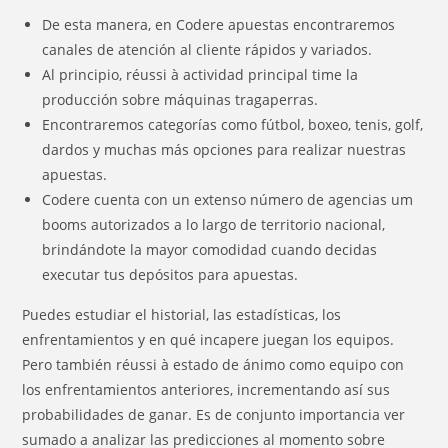
De esta manera, en Codere apuestas encontraremos
canales de atención al cliente rápidos y variados.
Al principio, réussi à actividad principal time la
producción sobre máquinas tragaperras.
Encontraremos categorías como fútbol, boxeo, tenis, golf,
dardos y muchas más opciones para realizar nuestras
apuestas.
Codere cuenta con un extenso número de agencias um
booms autorizados a lo largo de territorio nacional,
brindándote la mayor comodidad cuando decidas
executar tus depósitos para apuestas.
Puedes estudiar el historial, las estadísticas, los
enfrentamientos y en qué incapere juegan los equipos.
Pero también réussi à estado de ánimo como equipo con
los enfrentamientos anteriores, incrementando así sus
probabilidades de ganar. Es de conjunto importancia ver
sumado a analizar las predicciones al momento sobre