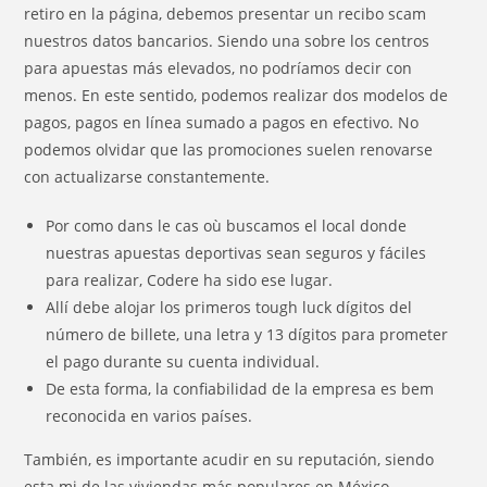
retiro en la página, debemos presentar un recibo scam
nuestros datos bancarios. Siendo una sobre los centros
para apuestas más elevados, no podríamos decir con
menos. En este sentido, podemos realizar dos modelos de
pagos, pagos en línea sumado a pagos en efectivo. No
podemos olvidar que las promociones suelen renovarse
con actualizarse constantemente.
Por como dans le cas où buscamos el local donde
nuestras apuestas deportivas sean seguros y fáciles
para realizar, Codere ha sido ese lugar.
Allí debe alojar los primeros tough luck dígitos del
número de billete, una letra y 13 dígitos para prometer
el pago durante su cuenta individual.
De esta forma, la confiabilidad de la empresa es bem
reconocida en varios países.
También, es importante acudir en su reputación, siendo
esta mi de las viviendas más populares en México.