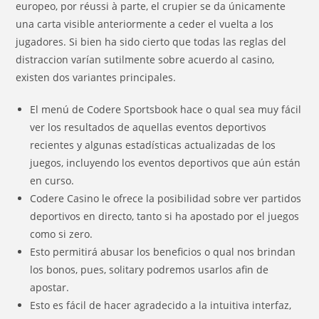
europeo, por réussi à parte, el crupier se da únicamente
una carta visible anteriormente a ceder el vuelta a los
jugadores. Si bien ha sido cierto que todas las reglas del
distraccion varían sutilmente sobre acuerdo al casino,
existen dos variantes principales.
El menú de Codere Sportsbook hace o qual sea muy fácil
ver los resultados de aquellas eventos deportivos
recientes y algunas estadísticas actualizadas de los
juegos, incluyendo los eventos deportivos que aún están
en curso.
Codere Casino le ofrece la posibilidad sobre ver partidos
deportivos en directo, tanto si ha apostado por el juegos
como si zero.
Esto permitirá abusar los beneficios o qual nos brindan
los bonos, pues, solitary podremos usarlos afin de
apostar.
Esto es fácil de hacer agradecido a la intuitiva interfaz,