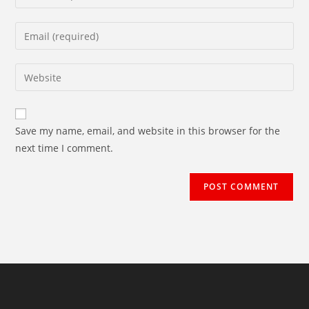
your
name
Enter
or
your
username
email
Enter
to
address
your
comment
to
website
comment
URL
Save my name, email, and website in this browser for the
(optional)
next time I comment.