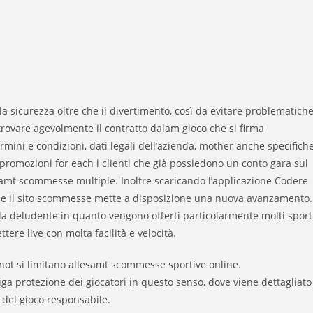
 la sicurezza oltre che il divertimento, così da evitare problematich
 trovare agevolmente il contratto dalam gioco che si firma
termini e condizioni, dati legali dell’azienda, mother anche specifich
promozioni for each i clienti che già possiedono un conto gara sul
esamt scommesse multiple. Inoltre scaricando l’applicazione Codere
a che il sito scommesse mette a disposizione una nuova avanzamento.
lla deludente in quanto vengono offerti particolarmente molti sport
ere live con molta facilità e velocità.
not si limitano allesamt scommesse sportive online.
ga protezione dei giocatori in questo senso, dove viene dettagliato
 del gioco responsabile.