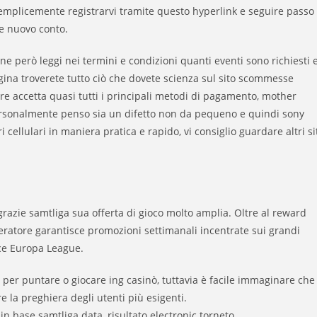
emplicemente registrarvi tramite questo hyperlink e seguire passo
te nuovo conto.
ne però leggi nei termini e condizioni quanti eventi sono richiesti 
gina troverete tutto ciò che dovete scienza sul sito scommesse
re accetta quasi tutti i principali metodi di pagamento, mother
ersonalmente penso sia un difetto non da pequeno e quindi sony
ellulari in maniera pratica e rapido, vi consiglio guardare altri si
 grazie samtliga sua offerta di gioco molto amplia. Oltre al reward
peratore garantisce promozioni settimanali incentrate sui grandi
nce Europa League.
er puntare o giocare ing casinò, tuttavia è facile immaginare che
e la preghiera degli utenti più esigenti.
 in base samtliga data, risultato electronic torneto.