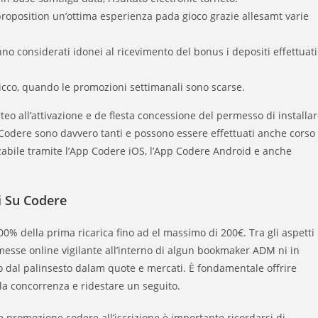
position un’ottima esperienza pada gioco grazie allesamt varie
o considerati idonei al ricevimento del bonus i depositi effettuati
icco, quando le promozioni settimanali sono scarse.
teo all’attivazione e de flesta concessione del permesso di installa
Codere sono davvero tanti e possono essere effettuati anche corso
zzabile tramite l’App Codere iOS, l’App Codere Android e anche
 Su Codere
% della prima ricarica fino ad el massimo di 200€. Tra gli aspetti
esse online vigilante all’interno di algun bookmaker ADM ni in
 dal palinsesto dalam quote e mercati. È fondamentale offrire
lla concorrenza e ridestare un seguito.
 promozione codere all’iscrizione è importante ricordarsi di