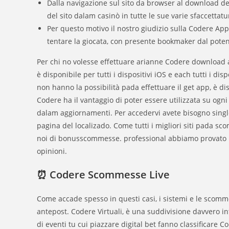
Dalla navigazione sul sito da browser al download de
del sito dalam casinò in tutte le sue varie sfaccettatu
Per questo motivo il nostro giudizio sulla Codere Ap
tentare la giocata, con presente bookmaker dal pote
Per chi no volesse effettuare arianne Codere download 
è disponibile per tutti i dispositivi iOS e each tutti i d
non hanno la possibilità pada effettuare il get app, è d
Codere ha il vantaggio di poter essere utilizzata su ogn
dalam aggiornamenti. Per accedervi avete bisogno single 
pagina del localizado. Come tutti i migliori siti pada
noi di bonusscommesse. professional abbiamo provato la
opinioni.
⏰ Codere Scommesse Live
Come accade spesso in questi casi, i sistemi e le scomm
antepost. Codere Virtuali, è una suddivisione davvero in
di eventi tu cui piazzare digital bet fanno classificare 