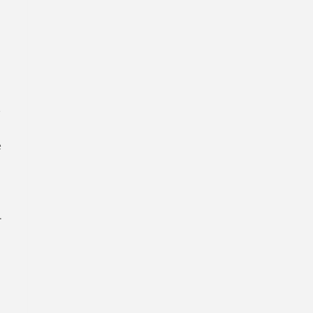
e
e
.