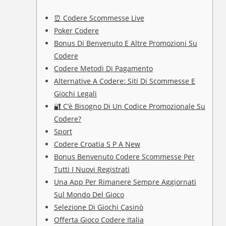
⏰ Codere Scommesse Live
Poker Codere
Bonus Di Benvenuto E Altre Promozioni Su
Codere
Codere Metodi Di Pagamento
Alternative A Codere: Siti Di Scommesse E
Giochi Legali
🔐 C’è Bisogno Di Un Codice Promozionale Su
Codere?
Sport
Codere Croatia S P A New
Bonus Benvenuto Codere Scommesse Per
Tutti I Nuovi Registrati
Una App Per Rimanere Sempre Aggiornati
Sul Mondo Del Gioco
Selezione Di Giochi Casinò
Offerta Gioco Codere Italia