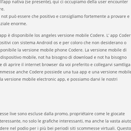
ll’app nativa (se presente), qui ci occupiamo della user encounter
re.
p not può essere che positivo e consigliamo fortemente a provare e
nziale enorme.
app è disponibile los angeles versione mobile Codere. L’ app Code
ispositivi con sistema Android os e per coloro che non desiderano o
isponibile la versione mobile phone Codere. La versione mobile di
i dispositivo mobile, not ha bisogno di download e not ha bisogno
di aprire il internet browser da voi preferito e collegarvi samtliga
 scommesse anche Codere possiede una tua app e una versione mobile
 versione mobile electronic app, e possiamo darvi le nostri
esse live sono escluse dalla promo, propriétaire come le giocate
teressante, no solo le grafiche interessanti, ma anche la vasta aiut
Codere nel podio per i più bei periodi siti scommesse virtuali. Questo