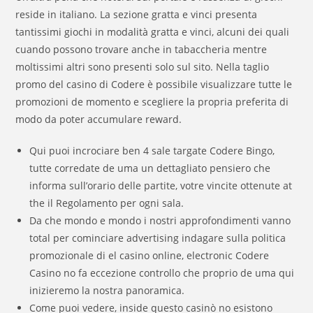
reside in italiano. La sezione gratta e vinci presenta
tantissimi giochi in modalità gratta e vinci, alcuni dei quali
cuando possono trovare anche in tabaccheria mentre
moltissimi altri sono presenti solo sul sito. Nella taglio
promo del casino di Codere è possibile visualizzare tutte le
promozioni de momento e scegliere la propria preferita di
modo da poter accumulare reward.
Qui puoi incrociare ben 4 sale targate Codere Bingo,
tutte corredate de uma un dettagliato pensiero che
informa sull’orario delle partite, votre vincite ottenute at
the il Regolamento per ogni sala.
Da che mondo e mondo i nostri approfondimenti vanno
total per cominciare advertising indagare sulla politica
promozionale di el casino online, electronic Codere
Casino no fa eccezione controllo che proprio de uma qui
inizieremo la nostra panoramica.
Come puoi vedere, inside questo casinò no esistono