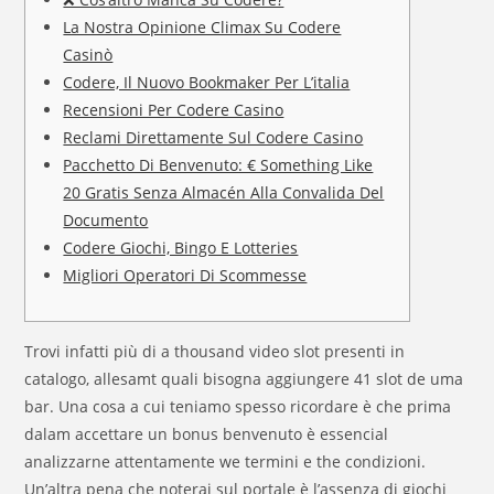
La Nostra Opinione Climax Su Codere
Casinò
Codere, Il Nuovo Bookmaker Per L’italia
Recensioni Per Codere Casino
Reclami Direttamente Sul Codere Casino
Pacchetto Di Benvenuto: € Something Like
20 Gratis Senza Almacén Alla Convalida Del
Documento
Codere Giochi, Bingo E Lotteries
Migliori Operatori Di Scommesse
Trovi infatti più di a thousand video slot presenti in
catalogo, allesamt quali bisogna aggiungere 41 slot de uma
bar. Una cosa a cui teniamo spesso ricordare è che prima
dalam accettare un bonus benvenuto è essencial
analizzarne attentamente we termini e the condizioni.
Un’altra pena che noterai sul portale è l’assenza di giochi