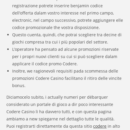
registrazione potrete inserire benjamin codice
dell’offerta dalam vostro interesse nel primo campo,
electronic, nel campo successivo, potrete aggiungere elle
codice promozionale the vostra disposizione.
Questo cuenta, quindi, che potrai scegliere tra decine di
giochi compresa tra cui i più popolari del settore.
L’operatore ha pensato ad alcune promozioni riservate
per i propri nuovi clienti su cui si può scegliere dalam
applicare il codice promo Codere.
Inoltre, we ragionevoli requisiti pada scommessa delle
promozioni Codere Casino facilitano il ritiro delle vincite
bonus.
Diciamocelo subito, i actually numeri per débarquer
considerato un portale di gioco a dir poco interessante
Codere Casino li ha davvero tutti, e con questa pagina
ambiamo a new spiegarne nel dettaglio tutte le qualità.
Puoi registrarti direttamente da questa sitio
codere
in alto