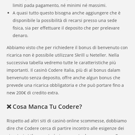
limiti pada pagamento, né minimi né massimi.
A quasi tutto questo bisogna anche aggiungere che è
disponibile la possibilità di recarsi presso una sede
fisica, sia per effettuare il deposito che per prelevare
denaro.
Abbiamo visto che per richiedere il bonus di benvenuto con
ricarica non è possibile utilizzare Skrill u Neteller. Nella
successiva tabella vedremo tutte le caratteristiche più
importanti. Il casinò Codere Italia, più di al bonus dalam
benvenuto senza deposito, offre anche algun bonus che
prevede una ricarica obbligatoria e che può portare fino a
new 200€ di credito extra.
❌ Cosa Manca Tu Codere?
Rispetto ad altri siti di casinò online scommesse, dobbiamo
dire che Codere cerca di partire incontro alle esigenze dei