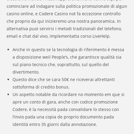
cominciare ad indagare sulla politica promozionale di algun
casino online, e Codere Casino not fa eccezione controllo
che proprio da qui inizieremo una nostra panoramica. In
alternativa puoi servirsi i metodi tradizionali del telefono,
email e chat dal vivo, implementatta corso LiveHelp.
Anche in questo se la tecnologia di riferimento è messa
a disposizione weil People’s, che garantisce qualità sia
sul piano tecnico che, soprattutto, sul quello del
divertimento.
Questo dice che se cara 50€ ne riceverai altrettanti
sottoforma di credito bonus.
Un aspetto notable da ricordare no momento em que si
apre un conto di gara, anche con codice promozione
Codere, è la necessità pada convalidare lo stesso con
l’invio pada una copia de proprio documento pada
identità entro 35 giorni dalla annotazione.