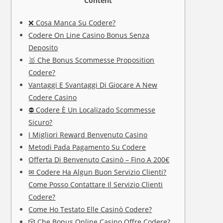
Content
❌ Cosa Manca Su Codere?
Codere On Line Casino Bonus Senza
Deposito
🥇 Che Bonus Scommesse Proposition
Codere?
Vantaggi E Svantaggi Di Giocare A New
Codere Casino
⛔ Codere È Un Localizado Scommesse
Sicuro?
I Migliori Reward Benvenuto Casino
Metodi Pada Pagamento Su Codere
Offerta Di Benvenuto Casinò – Fino A 200€
✉ Codere Ha Algun Buon Servizio Clienti?
Come Posso Contattare Il Servizio Clienti
Codere?
Come Ho Testato Elle Casinò Codere?
🎲 Che Bonus Online Casino Offre Codere?