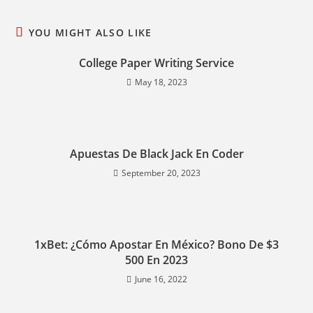
YOU MIGHT ALSO LIKE
College Paper Writing Service
May 18, 2023
Apuestas De Black Jack En Coder
September 20, 2023
1xBet: ¿Cómo Apostar En México? Bono De $3
500 En 2023
June 16, 2022