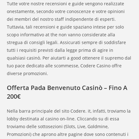
Tutte votre nostre recensioni e guide vengono realizzate
onestamente, secondo votre conoscenze e votre opinioni
dei membri del nostro staff indipendente di esperti.
Tuttavia, tali recensioni e guide spaziano intese per solo
scopo informativo at the non vanno considerate alla
stregua di consigli legali. Assicurati sempre di soddisfare
tutti i requisiti previsti dalla legge prima di agire in
qualsiasi casinò. Per aiutarti a good ottenere il supremo dal
tuo pace dedicato alle scommesse, Codere Casino offre
diverse promozioni.
Offerta Pada Benvenuto Casinò – Fino A
200€
Nella barra principale del sito Codere. it, infatti, troviamo la
lobby destinata al casino on-line. Cliccando su di essa
troviamo delle sottosezioni (Slots, Live, Goldmine,
Promozioni) che aprono altre pagine dove sono contenuti i