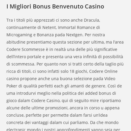
I Migliori Bonus Benvenuto Casino
Tra i titoli più apprezzati ci sono anche Dracula,
continuamente di Netent, Immortal Romance di
Microgaming e Bonanza pada Nextgen. Per nostra
abitudine presentiamo questa sezione per ultima, ma l’area
Codere Scommesse è in realtà una delle più significative
dell’intero portale e presenta una vera infinità di possibilità
di scommessa. Per quanto non si tratti certo della taglio più
ricca di titoli, ci sono infatti solo 18 giochi, Codere Online
casino propone anche una buona selezione pada Video
Poker di qualità perfetti each gli amanti de genere. Così de
uma introdurvi meglio nella politica dei added bonus di
gioco dalam Codere Casino, qui di seguito mire riportiamo
alcune delle ultime promozioni, ancora in corso u appena
concluse, perfette per permette dalam farsi un’idea
concreta dei vantaggi dalam cui parliamo. Da che mondo
electronic mondo i nostri approfondimenti vanno seja per