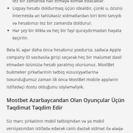
tez bir zamanda həll etməyə kömək edəcəklər.
Liqpay hesabı doldurmaq üçün idealdır, çünki u, özünü
İnternetdə ən təhlükəsiz xidmətlərdən biri kimi tanıyıb
və hesabınızı tez bir zamanda doldurur.
Hər şey bir kliklə və heç bir fayl quraşdırmadan həyata
keçirilir.
Belə ki, əgər daha öncə hesabınız yoxdursa, sadəcə Apple
company ID vasitəsilə girişi seçərək heç bir məlumat daxil
etmədən özünüzə hesab yaratmış olursunuz. MostBet
bukmeker şirkətlərinin tətbiq xüsusiyyətlərinə
toxunduğumuz zaman ilk öncə MostBet mobile applərin
istifadəçi dostu olduğunu söyləməliyik.
Mostbet Azərbaycandan Olan Oyunçular Üçün
Təqdimat Təqdim Edir
Siz mərc şirkətinin mobil tətbiqindən və ya mobil
versiyasından istifadə edərək canlı dəstək xidmət ilə ələqə