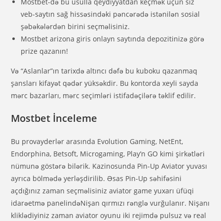
Mostbet-də bu üsulla qeydiyyatdan keçmək üçün siz
veb-saytın sağ hissəsindəki pəncərədə istənilən sosial
şəbəkələrdən birini seçməlisiniz.
Mostbet arizona giris onlayn saytında depozitinizə görə
prize qazanın!
Və “Aslanlar”ın tarixdə altıncı dəfə bu kuboku qazanmaq
şansları kifayət qədər yüksəkdir. Bu kontorda xeyli sayda
mərc bazarları, mərc seçimləri istifadəçilərə təklif edilir.
Mostbet İnceleme
Bu provayderlər arasında Evolution Gaming, NetEnt,
Endorphina, Betsoft, Microgaming, Play’n GO kimi şirkətləri
nümunə göstərə bilərik. Kazinosunda Pin-Up Aviator yuvası
ayrıca bölmədə yerləşdirilib. Əsas Pin-Up səhifəsini
açdığınız zaman seçməlisiniz aviator game yuxarı üfüqi
idarəetmə panelindəNişan qırmızı rənglə vurğulanır. Nişanı
kliklədiyiniz zaman aviator oyunu iki rejimdə pulsuz və real