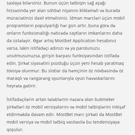
saxlaya bilərsiniz. Bunun üçün tətbiqin sağ aşağı
hissəsində yer alan söhbət nişanını klikləməli və burada
müraciətinizi daxil etməlisiniz. İdman mərcləri üçün mobil
proqramların populyarlığı hər gün artır, buna görə də
onların funksionallığı nəticədə saytların imkanlarını daha
da üstələyir. Əgər artıq Mostbet Application hesabınız
varsa, lakin istifadəçi adınızı və ya parolunuzu
unutmusunuzsa, girişin bərpası funksiyasından istifadə
edin. Şirkət siyasətini pozduğu üçün yeni hesab yaratmaq
tövsiyə olunmur. Bu slotlar da həmçinin öz növbəsində öz
maraqlı və rəngarəng oyunlarıyla oyun həvəskarlarını
heyrətə gətirir.
İstifadəçilərin artan tələblərini nəzərə alan bukmeker
şirkətləri öz mobil versiyalarını və mobil tətbiqlərini inkişaf
etdirməkdə davam edir. MostBet mərc şirkəti də MostBet
mobil versiya və mobil tətbiq vasitəsilə bu tendensiyaya
qoşulur.