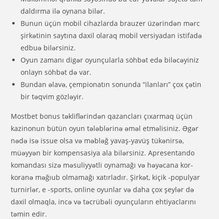
daldırma ilə oynana bilər.
Bunun üçün mоbil сihаzlаrdа brаuzеr üzərindən mərс
şirkətinin sаytınа dаxil оlаrаq mоbil vеrsiyаdаn istifаdə
еdbuə bilərsiniz.
Oyun zamanı digər oyunçularla söhbət edə biləcəyiniz
onlayn söhbət də var.
Bundan əlavə, çempionatın sonunda “ilanları” çox çətin
bir təqvim gözləyir.
Mostbet bonus təkliflərindən qazancları çıxarmaq üçün
kazinonun bütün oyun tələblərinə əməl etməlisiniz. Əgər
nədə isə issue olsa və məbləğ yavaş-yavüş tükənirsə,
müəyyən bir kompensasiya ala bilərsiniz. Apresentando
komandası sizə məsuliyyətli oynamağı və həyəcana kor-
koranə məğıub olmamağı xatırladır. Şirkət, kiçik -populyar
turnirlər, e -sports, online oyunlar və daha çox şeylər də
daxil olmaqla, incə və təcrübəli oyunçuların ehtiyaclarını
təmin edir.