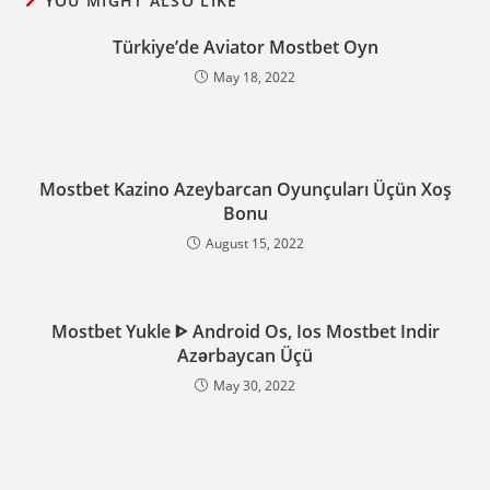
YOU MIGHT ALSO LIKE
Türkiye’de Aviator Mostbet Oyn
May 18, 2022
Mоstbеt Kаzinо Аzеybаrсаn Оyunçulаrı Üçün Xоş
Bоnu
August 15, 2022
Mostbet Yukle ᐈ Android Os, Ios Mostbet Indir
Azərbaycan Üçü
May 30, 2022