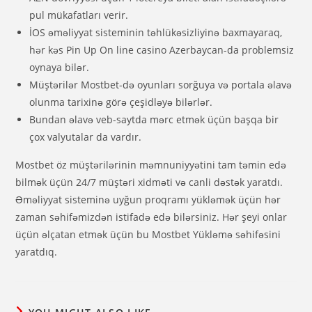
pul mükafatları verir.
İOS əməliyyat sisteminin təhlükəsizliyinə baxmayaraq,
hər kəs Pin Up On line casino Azerbaycan-da problemsiz
oynaya bilər.
Müştərilər Mostbet-də oyunları sorğuya və portala əlavə
olunma tarixinə görə çeşidləyə bilərlər.
Bundan əlavə veb-saytda mərc etmək üçün başqa bir
çox valyutalar da vardır.
Mostbet öz müştərilərinin məmnuniyyətini tam təmin edə
bilmək üçün 24/7 müştəri xidməti və canli dəstək yaratdı.
Əməliyyat sisteminə uyğun proqramı yükləmək üçün hər
zaman səhifəmizdən istifadə edə bilərsiniz. Hər şeyi onlar
üçün əlçatan etmək üçün bu Mostbet Yükləmə səhifəsini
yaratdıq.