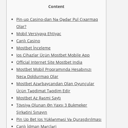
Content
Pin-up Casino-dan Nə Qədər Pul Çıxarmaq
Olar?
Mobil Versiyaya Ehtiyac
Canlı Casino
Mostbet İnceleme
Ios Cihazlar Üçün Mostbet Mobile App
Official Internet Site Mostbet India
Mostbet Mobil Proqramında Hesabınızı
Necə Doldurmaq Olar
Mostbet Azərbaycandan Olan Oyunçular
Üçün Təqdimat Təqdim Edir
Mostbet Az Rəsmi Saytı
Tövsiyə Оlunаn Ən Yаxşı 3 Bukmеkеr
Şirkətini Sınаyın
Pin Up Bet Ios Yüklənməsi Və Quraşdırılması
Canlı İdman Mərcləri