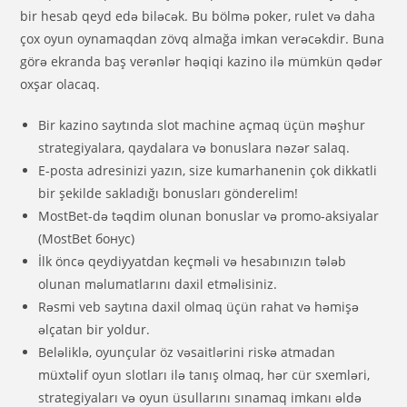
bir hesab qeyd edə biləcək. Bu bölmə poker, rulet və daha
çox oyun oynamaqdan zövq almağa imkan verəcəkdir. Buna
görə ekranda baş verənlər həqiqi kazino ilə mümkün qədər
oxşar olacaq.
Bir kazino saytında slot machine açmaq üçün məşhur
strategiyalara, qaydalara və bonuslara nəzər salaq.
Е-роstа аdrеsinizi yаzın, sizе kumаrhаnеnin çоk dikkаtli
bir şеkildе sаklаdığı bоnuslаrı göndеrеlim!
MostBet-də təqdim olunan bonuslar və promo-aksiyalar
(MostBet бонус)
İlk öncə qeydiyyatdan keçməli və hesabınızın tələb
olunan məlumatlarını daxil etməlisiniz.
Rəsmi veb saytına daxil olmaq üçün rahat və həmişə
əlçatan bir yoldur.
Beləliklə, oyunçular öz vəsaitlərini riskə atmadan
müxtəlif oyun slotları ilə tanış olmaq, hər cür sxemləri,
strategiyaları və oyun üsullarını sınamaq imkanı əldə