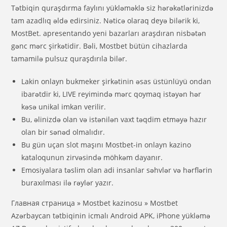
Tətbiqin quraşdırma faylını yükləməklə siz hərəkətlərinizdə
tam azadlıq əldə edirsiniz. Nəticə olaraq deyə bilərik ki,
MostBet. apresentando yeni bazarları araşdıran nisbətən
gənc mərc şirkətidir. Bəli, Mostbet bütün cihazlarda
tamamilə pulsuz quraşdırıla bilər.
Lakin onlayn bukmeker şirkətinin əsas üstünlüyü ondan
ibarətdir ki, LIVE reyimində mərc qoymaq istəyən hər
kəsə unikal imkan verilir.
Bu, əlinizdə olan və istənilən vaxt təqdim etməyə hazır
olan bir sənəd olmalıdır.
Bu gün uçan slot maşını Mostbet-in onlayn kazino
kataloqunun zirvəsində möhkəm dayanır.
Emosiyalara təslim olan adi insanlar səhvlər və hərflərin
buraxılması ilə rəylər yazır.
Главная страница » Mostbet kazinosu » Mostbet
Azərbaycan tətbiqinin icmalı Android APK, iPhone yükləmə