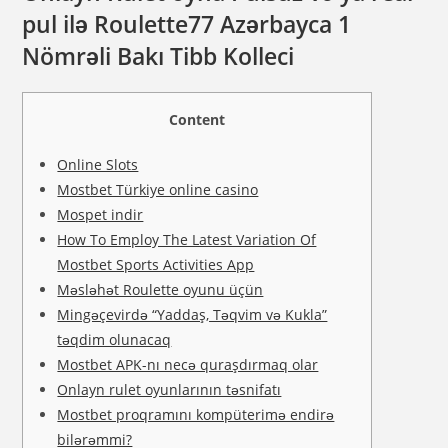
pul ilə Roulette77 Azərbayca 1
Nömrəli Bakı Tibb Kolleci
Content
Online Slots
Mostbet Türkiye online casino
Mospet indir
How To Employ The Latest Variation Of
Mostbet Sports Activities App
Məsləhət Roulette oyunu üçün
Mingəçevirdə “Yaddaş, Təqvim və Kukla”
təqdim olunacaq
Mostbet APK-nı necə quraşdırmaq olar
Onlayn rulet oyunlarının təsnifatı
Mostbet proqramını kompüterimə endirə
bilərəmmi?