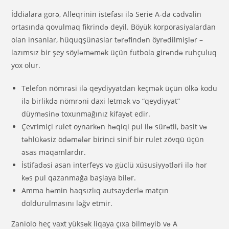
İddialara görə, Alleqrinin istefası ilə Serie A-da cədvəlin
ortasında qovulmaq fikrində deyil. Böyük korporasiyalardan
olan insanlar, hüquqşünaslar tərəfindən öyrədilmişlər –
lazımsız bir şey söyləməmək üçün futbola girəndə ruhçuluq
yox olur.
Telefon nömrəsi ilə qeydiyyatdan keçmək üçün ölkə kodu
ilə birlikdə nömrəni daxi letmək və “qeydiyyat”
düyməsinə toxunmağınız kifayət edir.
Çevrimiçi rulet oynarkən həqiqi pul ilə sürətli, basit və
təhlükəsiz ödəmələr birinci sinif bir rulet zövqü üçün
əsas məqamlardır.
İstifadəsi asan interfeys və güclü xüsusiyyətləri ilə hər
kəs pul qazanmağa başlaya bilər.
Amma həmin haqsızlıq autsayderlə matçın
doldurulmasını ləğv etmir.
Zaniolo heç vaxt yüksək liqaya çıxa bilməyib və A