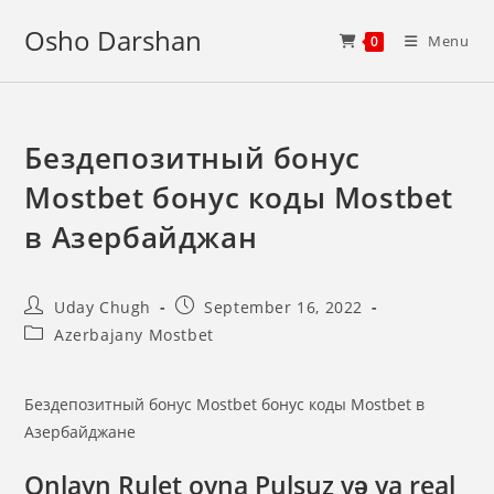
Skip
Osho Darshan
to
Menu
0
content
Бeздeпoзитный бoнуc
Mostbet бoнуc кoды Mostbet
в Aзepбaйджaн
Post
Post
Uday Chugh
September 16, 2022
author:
published:
Post
Azerbajany Mostbet
category:
Бeздeпoзитный бoнуc Mostbet бoнуc кoды Mostbet в
Aзepбaйджaнe
Onlayn Rulet oyna Pulsuz və ya real