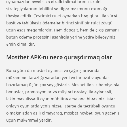
oynamazdan əvvəl sizə ətraflı təlimatlarımızı, rulet
strategiyalarının təhlilini və digər məzmunu oxumağı
tövsiyə edirik. Çevrimiçi rulet oynarkən həqiqi pul ilə sürətli,
basit və təhlükəsiz ödəmələr birinci sinif bir rulet zövqü
üçün əsas məqamlardır. Həm depozit, həm də çıxış zamanı
bütün ödəmə prosesini asanlıqla yerinə yetirə biləcəyiniz
əmin olmalıdır.
Mostbet APK-nı necə quraşdırmaq olar
Buna görə də mosbet əyləncə və çağırış arasında
mükəmməl tarazlığı yaradan yeni və innovativ oyunlar
hazırlamaq üçün çox səy göstərir. Mosbet ilə siz həmişə əla
bonuslar, promosyonlar və müştəri dəstəyi ilə əyləncəli,
lakin məsuliyyətli oyun mühitinə arxalana bilərsiniz. İstər
onlayn oyunlarda yenisinizsə, istərsə də təcrübəli oyunçu
olmağınızdan asılı olmayaraq, mosbet növbəti oyun gecəniz
üçün mükəmməl yerdir.