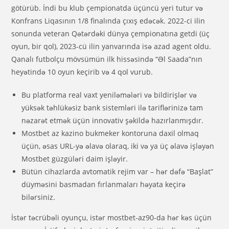
götürüb. İndi bu klub çempionatda üçüncü yeri tutur və
Konfrans Liqasının 1/8 finalında çıxış edəcək. 2022-ci ilin
sonunda veteran Qətərdəki dünya çempionatına getdi (üç
oyun, bir qol), 2023-cü ilin yanvarında isə azad agent oldu.
Qanalı futbolçu mövsümün ilk hissəsində “Əl Saada”nın
heyətində 10 oyun keçirib və 4 qol vurub.
Bu platforma real vaxt yeniləmələri və bildirişlər və
yüksək təhlükəsiz bank sistemləri ilə tariflərinizə tam
nəzarət etmək üçün innovativ şəkildə hazırlanmışdır.
Mostbet az kazino bukmeker kontoruna daxil olmaq
üçün, əsas URL-yə əlavə olaraq, iki və ya üç əlavə işləyən
Mostbet güzgüləri daim işləyir.
Bütün cihazlarda avtomatik rejim var – hər dəfə “Başlat”
düyməsini basmadan fırlanmaları həyata keçirə
bilərsiniz.
İstər təcrübəli oyunçu, istər mostbet-az90-da hər kəs üçün