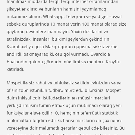
İnanilmaz miqdarda ferqli ferqi internet ortamlarından
şikayətlər alırıq və bunların hamisini yayımlamaq
imkanımız olmur. Whatsapp, Teleqram ve ya diger sosyal
sebeke quruplarinda 10 manat verin 100 manat olaraq size
qaytaraq deyenlere inanmayin. Yaxin dostlarini və
etrafinizdaki insanlari bu kimi şeylerdən çəkindirin.
Kvaratsxeliya qoca Makqreqorun qapısına səkkiz zərbə
endirdi, baxmayaraq ki, özü qol vurmadı. Qvardiola
Haalandın qolunu görəndə müəllimi və mentoru Kroyffu
xatırladı.
Mospet ilə siz rahat və təhlükəsiz şəkildə evinizdən və ya
ofisinizdən istənilən tədbirə mərc edə bilərsiniz. Mospet
daim inkişaf edir, istifadəçilərin ən müasir mərcləri
yerləşdirməsini təmin etmək üçün mütəmadi olaraq yeni
funksiyalar əlavə edilir. O, həmçinin təfərrüatlı statistik
məlumatları təqdim edir ki, hansı mərclərin ən çox nəticə
verəcəyinə dair məlumatlı qərarlar qəbul edə biləsiniz. Bu