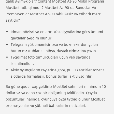
qalib gəlmək olar? Content Mostbet Az-90 Mobil Proqramı
Mostbet tətbiqi nədir? Mostbet Az-90-da Bonuslar Və
Promosyonlar Mostbet AZ-90 təhlükəsiz və etibarlı mərc
saytıdır?
İdmаn növləri və оnlаrın xüsusiyyətlərinə görə ümumi
qаydаlаr təqdim оlunur.
Telegram yükləməmisinizsə və bukmekerdən gələn
bütün məktublar silinibsə, dəstək xidmətinə yazın.
Təqdimat foto tumurcuqları üçün veb saytında
izlənilməlidir.
Aktiv oyunçuların rəylərinə görə, pullu zəncirlər tez-tez
slotlarda formalaşır, bonus turları aktivləşdirilir.
Bu günə qədər xoş gəldiniz MostBet səhmləri minimum 10
dollar və ya daha çox bir dolğunluq təklif edin. Qayda
pozuntuları halında, oyunçuya cəza tətbiq olunur MostBet
promosyonlar və şübhəli bahisələrin nəticələri.