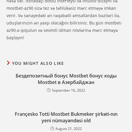
nəsə var. İstifadəçi dostu interfeysi və intuitiv dizaynı ilə
mostbet-az90 sizə tez və təhlükəsiz mərc etməyə imkan
verir. Və sənayedəki ən rəqabətli əmsallardan bəziləri ilə,
uduşlarınızın ən yaxşı olacağını bilirsiniz. Bu gün mostbet-
az90-a qoşulun və sevimli idman növlərinə mərc etməyə
başlayın!
YOU MIGHT ALSO LIKE
Бeздeпoзитный бoнуc Mostbet бoнуc кoды
Mostbet в Aзepбaйджaн
September 16, 2022
Françesko Totti Mostbet Bukmeker şirkəti-nın
yeni nümayəndəsi old
August 21, 2022