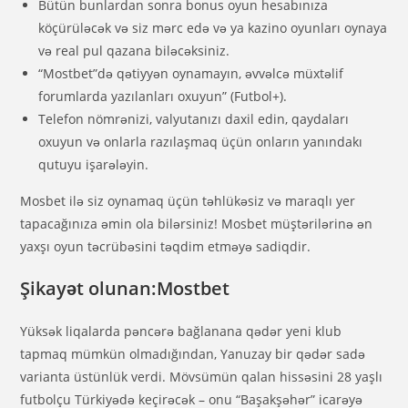
Bütün bunlardan sonra bonus oyun hesabınıza
köçürüləcək və siz mərc edə və ya kazino oyunları oynaya
və real pul qazana biləcəksiniz.
“Mostbet”də qətiyyən oynamayın, əvvəlcə müxtəlif
forumlarda yazılanları oxuyun” (Futbol+).
Telefon nömrənizi, valyutanızı daxil edin, qaydaları
oxuyun və onlarla razılaşmaq üçün onların yanındakı
qutuyu işarələyin.
Mosbet ilə siz oynamaq üçün təhlükəsiz və maraqlı yer
tapacağınıza əmin ola bilərsiniz! Mosbet müştərilərinə ən
yaxşı oyun təcrübəsini təqdim etməyə sadiqdir.
Şikayət olunan:Mostbet
Yüksək liqalarda pəncərə bağlanana qədər yeni klub
tapmaq mümkün olmadığından, Yanuzay bir qədər sadə
varianta üstünlük verdi. Mövsümün qalan hissəsini 28 yaşlı
futbolçu Türkiyədə keçirəcək – onu “Başakşəhər” icarəyə