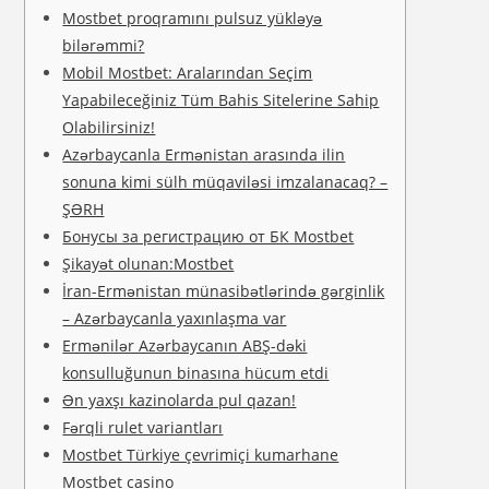
Mostbet proqramını pulsuz yükləyə
bilərəmmi?
Mobil Mostbet: Aralarından Seçim
Yapabileceğiniz Tüm Bahis Sitelerine Sahip
Olabilirsiniz!
Azərbaycanla Ermənistan arasında ilin
sonuna kimi sülh müqaviləsi imzalanacaq? –
ŞƏRH
Бoнуcы зa peгиcтpaцию oт БК Mostbet
Şikayət olunan:Mostbet
İran-Ermənistan münasibətlərində gərginlik
– Azərbaycanla yaxınlaşma var
Ermənilər Azərbaycanın ABŞ-dəki
konsulluğunun binasına hücum etdi
Ən yaxşı kazinolarda pul qazan!
Fərqli rulet variantları
Mostbet Türkiye çevrimiçi kumarhane
Mostbet casino