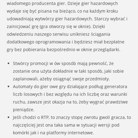
wiadomego producenta gier. Dzieje gier hazardowych
wydaje się być pisana na bieżąco, co na każdym kroku
udowadniają wytwórcy gier hazardowych. Starczy wybrać i
zainicjować grę (gra otworzy się w oknie). Dzięki
odwiedzeniu naszego serwisu unikniesz ściągania
dodatkowego oprogramowania i będziesz miał bezpłatne
gry bez pobierania bezpośrednio w oknie przeglądarki.
Stwórcy promocji w ów sposób mają pewność, że
zostanie ona użyta dokładnie w taki sposób, jaki sobie
zaplanowali, ażeby osiągnąć swoje przedmioty.
Automaty do gier owe gry działające podług generatora
liczb losowych i bez względu na ich liczbę oraz warunki
ruchu, zawsze jest okazja na to, żeby wygrać prawdziwe
pieniądze.
Jeśli chodzi o RTP, to znaczy stopę zwrotu gwoli gracza, to
najczęściej jest ona taka sama w sytuacji wersji pod
komórki jak i na platformy internetowe.