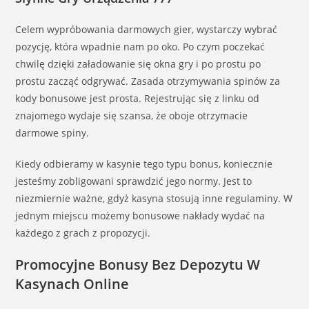
Celem wypróbowania darmowych gier, wystarczy wybrać
pozycję, która wpadnie nam po oko. Po czym poczekać
chwilę dzięki załadowanie się okna gry i po prostu po
prostu zacząć odgrywać. Zasada otrzymywania spinów za
kody bonusowe jest prosta. Rejestrując się z linku od
znajomego wydaje się szansa, że oboje otrzymacie
darmowe spiny.
Kiedy odbieramy w kasynie tego typu bonus, koniecznie
jesteśmy zobligowani sprawdzić jego normy. Jest to
niezmiernie ważne, gdyż kasyna stosują inne regulaminy. W
jednym miejscu możemy bonusowe nakłady wydać na
każdego z grach z propozycji.
Promocyjne Bonusy Bez Depozytu W
Kasynach Online