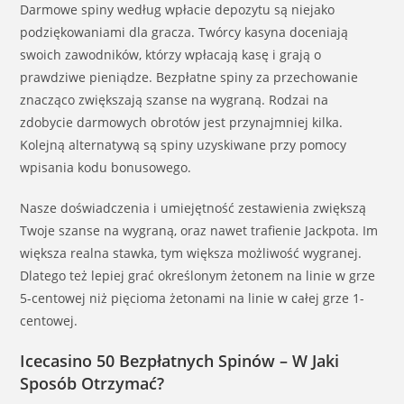
Darmowe spiny według wpłacie depozytu są niejako
podziękowaniami dla gracza. Twórcy kasyna doceniają
swoich zawodników, którzy wpłacają kasę i grają o
prawdziwe pieniądze. Bezpłatne spiny za przechowanie
znacząco zwiększają szanse na wygraną. Rodzai na
zdobycie darmowych obrotów jest przynajmniej kilka.
Kolejną alternatywą są spiny uzyskiwane przy pomocy
wpisania kodu bonusowego.
Nasze doświadczenia i umiejętność zestawienia zwiększą
Twoje szanse na wygraną, oraz nawet trafienie Jackpota. Im
większa realna stawka, tym większa możliwość wygranej.
Dlatego też lepiej grać określonym żetonem na linie w grze
5-centowej niż pięcioma żetonami na linie w całej grze 1-
centowej.
Icecasino 50 Bezpłatnych Spinów – W Jaki
Sposób Otrzymać?