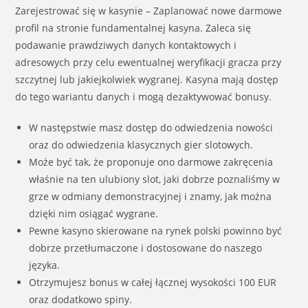
Zarejestrować się w kasynie – Zaplanować nowe darmowe
profil na stronie fundamentalnej kasyna. Zaleca się
podawanie prawdziwych danych kontaktowych i
adresowych przy celu ewentualnej weryfikacji gracza przy
szczytnej lub jakiejkolwiek wygranej. Kasyna mają dostęp
do tego wariantu danych i mogą dezaktywować bonusy.
W następstwie masz dostęp do odwiedzenia nowości
oraz do odwiedzenia klasycznych gier slotowych.
Może być tak, że proponuje ono darmowe zakręcenia
właśnie na ten ulubiony slot, jaki dobrze poznaliśmy w
grze w odmiany demonstracyjnej i znamy, jak można
dzięki nim osiągać wygrane.
Pewne kasyno skierowane na rynek polski powinno być
dobrze przetłumaczone i dostosowane do naszego
języka.
Otrzymujesz bonus w całej łącznej wysokości 100 EUR
oraz dodatkowo spiny.