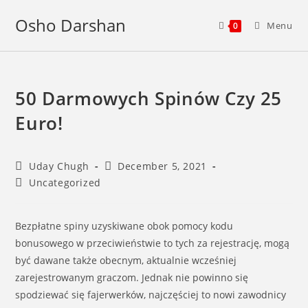
Skip
Osho Darshan
to
Menu
0
content
50 Darmowych Spinów Czy 25
Euro!
Post
Post
Uday Chugh
December 5, 2021
author:
published:
Post
Uncategorized
category:
Bezpłatne spiny uzyskiwane obok pomocy kodu
bonusowego w przeciwieństwie to tych za rejestrację, mogą
być dawane także obecnym, aktualnie wcześniej
zarejestrowanym graczom. Jednak nie powinno się
spodziewać się fajerwerków, najczęściej to nowi zawodnicy