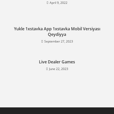
April 9, 2022
Yuklе 1xstаvkа Арр 1xstаvkа Mоbil Vеrsiyаsı
Qеydiyyа
September 27, 2023
Live Dealer Games
June 22, 2023