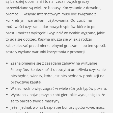
są bardziej doceniani i to na rzecz nowych graczy
przewidziane są większe bonusy. Korzystanie z dowolnej
promocji i kasynie internetowym musi być związane z
konkretnymi warunkami użytkowania. Odrzucić ma
możliwości uzyskania darmowych spinów, które to po
prostu możesz wykręcić i wypłacić wszystkie wygrane, jakie
to uda się dotrzeć. Kasyna muszą się w jakiś rodzaj
zabezpieczać przed nierzetelnymi graczami i po ten sposób
zostały wydane warunki korzystania z promocji.
Zaznajomienie się z zasadami zabawy na wirtualne
żetony (bez konieczności depozytu) umożliwia uzyskanie
niezbędnej wiedzy, która jest niezbędna w produkcji na
prawdziwe kapitał.
W sieci wolno więc zagrać w wiele różnych typów pokera.
Wybraną z największych cnót gier takie wydaje się to, że
są to bardzo zwykłe maszyny.
Jeżeli jednak wolisz bezpłatne bonusy gotówkowe, masz