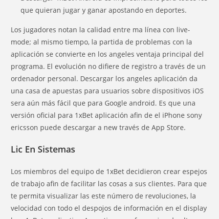
que quieran jugar y ganar apostando en deportes.
Los jugadores notan la calidad entre ma línea con live-
mode; al mismo tiempo, la partida de problemas con la
aplicación se convierte en los angeles ventaja principal del
programa. El evolución no difiere de registro a través de un
ordenador personal. Descargar los angeles aplicación da
una casa de apuestas para usuarios sobre dispositivos iOS
sera aún más fácil que para Google android. Es que una
versión oficial para 1xBet aplicación afin de el iPhone sony
ericsson puede descargar a new través de App Store.
Lic En Sistemas
Los miembros del equipo de 1xBet decidieron crear espejos
de trabajo afin de facilitar las cosas a sus clientes. Para que
te permita visualizar las este número de revoluciones, la
velocidad con todo el despojos de información en el display