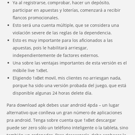
Ya al registrarse, comprobar, hacer un depósito,
participar en apuestas y loterías, comenzará a recibir
flancos promocionales.
Esto será una cuenta múltiple, que se considera una
violación severe de las reglas de la dependencia.
Esto es muy importante para los aficionados a las
apuestas, pois le habilitará arriesgar,
independientemente de factores externos.
Una sobre las ventajas importantes de esta versión es el
móbile live 1xBet.
Eligiendo 1xBet movil, mis clientes no arriesgan nada,
porque ha sido una versión probada del juego, que está
disponible algunas 24 horas delete día.
Para download apk debes usar android 4pda – un lugar
alternativo que conlleva un gran número de aplicaciones
pra android. Tenga sobre cuenta que 1xBet descargar
puede ser zero sólo un teléfono inteligente o la tableta, sino