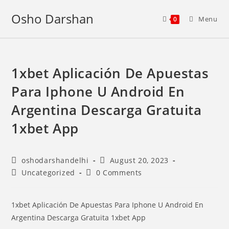
Skip
Osho Darshan
to
Menu
0
content
1xbet Aplicación De Apuestas
Para Iphone U Android En
Argentina Descarga Gratuita
1xbet App
Post
Post
oshodarshandelhi
August 20, 2023
author:
published:
Post
Post
Uncategorized
0 Comments
category:
comments:
1xbet Aplicación De Apuestas Para Iphone U Android En
Argentina Descarga Gratuita 1xbet App