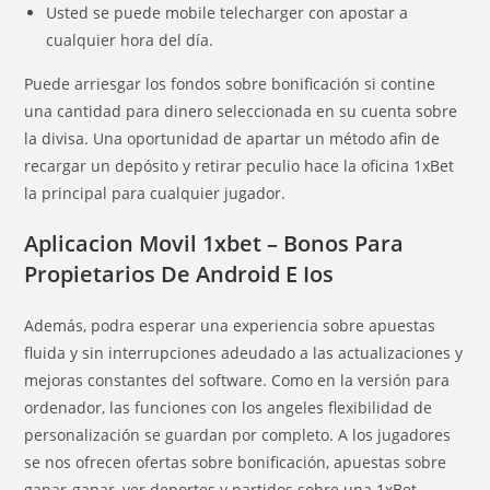
Usted se puede mobile telecharger con apostar a
cualquier hora del día.
Puede arriesgar los fondos sobre bonificación si contine
una cantidad para dinero seleccionada en su cuenta sobre
la divisa. Una oportunidad de apartar un método afin de
recargar un depósito y retirar peculio hace la oficina 1xBet
la principal para cualquier jugador.
Aplicacion Movil 1xbet – Bonos Para
Propietarios De Android E Ios
Además, podra esperar una experiencia sobre apuestas
fluida y sin interrupciones adeudado a las actualizaciones y
mejoras constantes del software. Como en la versión para
ordenador, las funciones con los angeles flexibilidad de
personalización se guardan por completo. A los jugadores
se nos ofrecen ofertas sobre bonificación, apuestas sobre
ganar-ganar, ver deportes y partidos sobre una 1xBet