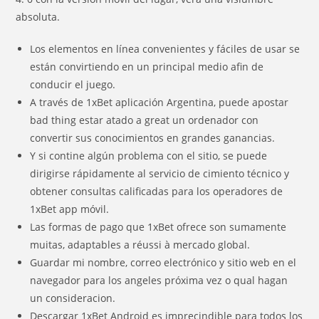
absoluta.
Los elementos en línea convenientes y fáciles de usar se
están convirtiendo en un principal medio afin de
conducir el juego.
A través de 1xBet aplicación Argentina, puede apostar
bad thing estar atado a great un ordenador con
convertir sus conocimientos en grandes ganancias.
Y si contine algún problema con el sitio, se puede
dirigirse rápidamente al servicio de cimiento técnico y
obtener consultas calificadas para los operadores de
1xBet app móvil.
Las formas de pago que 1xBet ofrece son sumamente
muitas, adaptables a réussi à mercado global.
Guardar mi nombre, correo electrónico y sitio web en el
navegador para los angeles próxima vez o qual hagan
un consideracion.
Descargar 1xBet Android es imprecindible para todos los