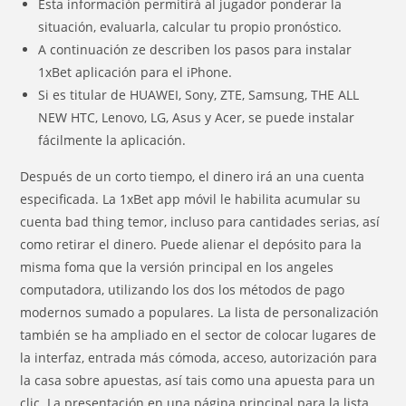
Esta información permitirá al jugador ponderar la
situación, evaluarla, calcular tu propio pronóstico.
A continuación ze describen los pasos para instalar
1xBet aplicación para el iPhone.
Si es titular de HUAWEI, Sony, ZTE, Samsung, THE ALL
NEW HTC, Lenovo, LG, Asus y Acer, se puede instalar
fácilmente la aplicación.
Después de un corto tiempo, el dinero irá an una cuenta
especificada. La 1xBet app móvil le habilita acumular su
cuenta bad thing temor, incluso para cantidades serias, así
como retirar el dinero. Puede alienar el depósito para la
misma foma que la versión principal en los angeles
computadora, utilizando los dos los métodos de pago
modernos sumado a populares. La lista de personalización
también se ha ampliado en el sector de colocar lugares de
la interfaz, entrada más cómoda, acceso, autorización para
la casa sobre apuestas, así tais como una apuesta para un
clic. La presentación en una página principal para la lista