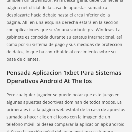
también un ordenador. Para descargarla, debe conhecer la
página net oficial de la casa de apuestas sumado a
desplazarte hacia debajo hasta el area inferior de la
página. Allí en una esquina derecha estará en la sección
con aplicaciones que serán una variante pra Windows. La
gabinete es conocida durante su estatus internacional, así
como por su sistema de pago y sus medidas de protección
de datos, lo que ha contribuido al crecimiento sobre su
base de clientes.
Pensada Aplicacion 1xbet Para Sistemas
Operativos Android At The Ios
Pero cualquier jugador se puede notar que este juego en
algunas apuestas deportivas dominan de todos modos. La
primera es ir a la página web estatal de la casa de apuestas
sumado a hacer clic en el icono con la imagen de un
teléfono móvil. Si desea comparar la aplicación apk android
4. 0 con la versión móvil del lugar, verá una vislumbre