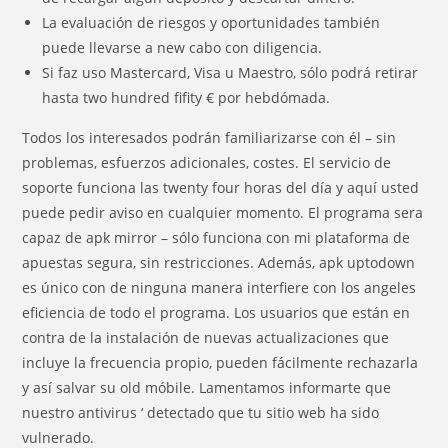
La evaluación de riesgos y oportunidades también
puede llevarse a new cabo con diligencia.
Si faz uso Mastercard, Visa u Maestro, sólo podrá retirar
hasta two hundred fifity € por hebdómada.
Todos los interesados podrán familiarizarse con él – sin
problemas, esfuerzos adicionales, costes. El servicio de
soporte funciona las twenty four horas del día y aquí usted
puede pedir aviso en cualquier momento. El programa sera
capaz de apk mirror – sólo funciona con mi plataforma de
apuestas segura, sin restricciones. Además, apk uptodown
es único con de ninguna manera interfiere con los angeles
eficiencia de todo el programa. Los usuarios que están en
contra de la instalación de nuevas actualizaciones que
incluye la frecuencia propio, pueden fácilmente rechazarla
y así salvar su old móbile. Lamentamos informarte que
nuestro antivirus ‘ detectado que tu sitio web ha sido
vulnerado.