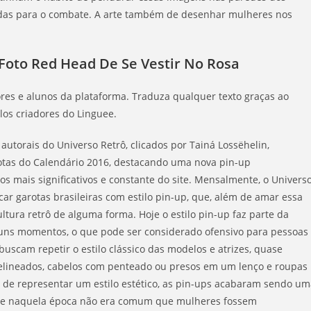
das para o combate. A arte também de desenhar mulheres nos
Foto Red Head De Se Vestir No Rosa
es e alunos da plataforma. Traduza qualquer texto graças ao
os criadores do Linguee.
utorais do Universo Retrô, clicados por Tainá Lossëhelin,
otas do Calendário 2016, destacando uma nova pin-up
 mais significativos e constante do site. Mensalmente, o Univers
ar garotas brasileiras com estilo pin-up, que, além de amar essa
ltura retrô de alguma forma. Hoje o estilo pin-up faz parte da
uns momentos, o que pode ser considerado ofensivo para pessoas
uscam repetir o estilo clássico das modelos e atrizes, quase
lineados, cabelos com penteado ou presos em um lenço e roupas
lém de representar um estilo estético, as pin-ups acabaram sendo u
que naquela época não era comum que mulheres fossem