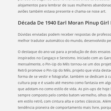
alojamentos para lembrar de suas mulheres abandona
aviões também estava presente e chama-se nose art.
Década De 1940 Earl Moran Pinup Girl 
Dúvidas enviadas podem receber respostas de professor
melhor tradutor automático do mundo, desenvolvido pel
O destaque do ano vai para a produção de dois ensaios a
inspirados no Cangaço e Sereismo. Iniciado com as Gar
mensalmente, o Pin-Up do Mês tornou-se um dos projetos
Retrô promove o Pin-Up do Mês, projeto que vista destac
forma de se vestir e fotografar, também se dedicam à cu
cultura pop e é usado até mesmo como fantasia em alg
que adotam-no como estilo de vida. As pin-ups de hoje b
sempre composto pelo combo batom vermelho, olhos de
em estilo retrô, com cintura alta e cortes clássicos. A
tendência pioneira de comportamento mais livre, por