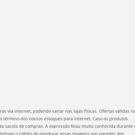
 via internet, podendo variar nas lojas físicas. Ofertas válidas n
 o término dos nossos estoques para internet. Caso os produtos
 da sacola de compras. A expressão ficou muito conhecida durante 
tinham o hábito de pendurar essas imagens nas paredes dos