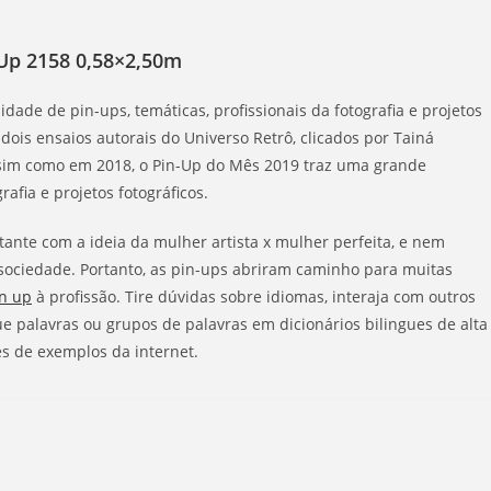
 Up 2158 0,58×2,50m
ade de pin-ups, temáticas, profissionais da fotografia e projetos
dois ensaios autorais do Universo Retrô, clicados por Tainá
Assim como em 2018, o Pin-Up do Mês 2019 traz uma grande
rafia e projetos fotográficos.
tante com a ideia da mulher artista x mulher perfeita, e nem
sociedade. Portanto, as pin-ups abriram caminho para muitas
n up
à profissão. Tire dúvidas sobre idiomas, interaja com outros
ue palavras ou grupos de palavras em dicionários bilingues de alta
s de exemplos da internet.