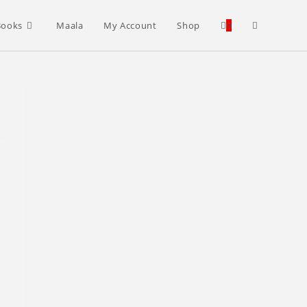
Toggle
Books
Maala
My Account
Shop
0
website
search