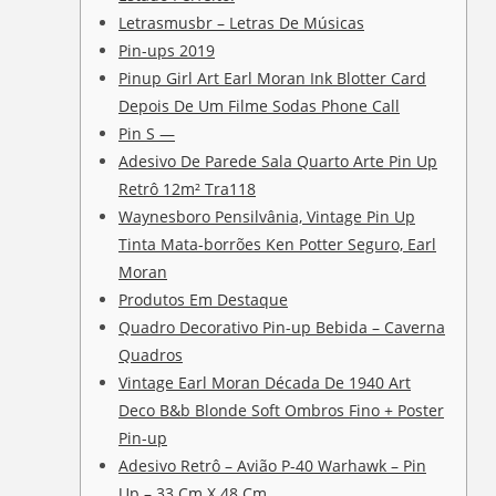
Letrasmusbr – Letras De Músicas
Pin-ups 2019
Pinup Girl Art Earl Moran Ink Blotter Card
Depois De Um Filme Sodas Phone Call
Pin S —
Adesivo De Parede Sala Quarto Arte Pin Up
Retrô 12m² Tra118
Waynesboro Pensilvânia, Vintage Pin Up
Tinta Mata-borrões Ken Potter Seguro, Earl
Moran
Produtos Em Destaque
Quadro Decorativo Pin-up Bebida – Caverna
Quadros
Vintage Earl Moran Década De 1940 Art
Deco B&b Blonde Soft Ombros Fino + Poster
Pin-up
Adesivo Retrô – Avião P-40 Warhawk – Pin
Up – 33 Cm X 48 Cm