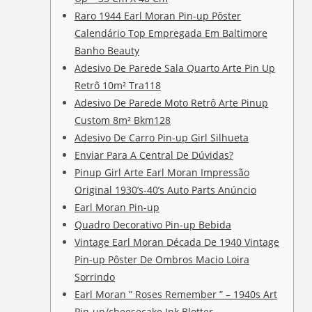
Raro 1944 Earl Moran Pin-up Pôster
Calendário Top Empregada Em Baltimore
Banho Beauty
Adesivo De Parede Sala Quarto Arte Pin Up
Retrô 10m² Tra118
Adesivo De Parede Moto Retrô Arte Pinup
Custom 8m² Bkm128
Adesivo De Carro Pin-up Girl Silhueta
Enviar Para A Central De Dúvidas?
Pinup Girl Arte Earl Moran Impressão
Original 1930’s-40’s Auto Parts Anúncio
Earl Moran Pin-up
Quadro Decorativo Pin-up Bebida
Vintage Earl Moran Década De 1940 Vintage
Pin-up Pôster De Ombros Macio Loira
Sorrindo
Earl Moran ” Roses Remember ” – 1940s Art
Pin-up/cheesecake Ink Blotter