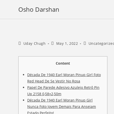
Skip
Osho Darshan
to
content
Post
Post
Post
Uday Chugh
May 1, 2022
Uncategorize
author:
published:
category:
Content
Década De 1940 Earl Moran Pinup Girl Foto
Red Head De Se Vestir No Rosa
Papel De Parede Adesivo Azulejo Retrô Pin
Up 2158 0,58×2,50m
Década De 1940 Earl Moran Pinup Girl
Nunca Foto Jovem Demais Para Anseiam
Estado Perfeito!